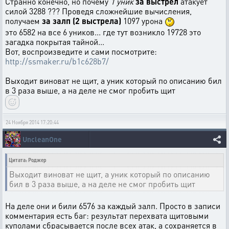
Странно конечно, но почему
1 уник
за выстрел
атакует
силой 3288 ??? Проведя сложнейшие вычисления,
получаем
за залп (2 выстрела)
1097 урона
это 6582 на все 6 уников... где тут возникло 19728 это
загадка покрытая тайной...
Вот, воспроизведите и сами посмотрите:
http://ssmaker.ru/b1c628b7/
Выходит виноват не щит, а уник который по описанию бил
в 3 раза выше, а на деле не смог пробить щит
24 Ноября 2014 17:20:44
UncleanOne
Цитата: Роджер
Выходит виноват не щит, а уник который по описанию
бил в 3 раза выше, а на деле не смог пробить щит
На деле они и били 6576 за каждый залп. Просто в записи
комментария есть баг: результат перехвата щитовыми
куполами сбрасывается после всех атак, а сохраняется в