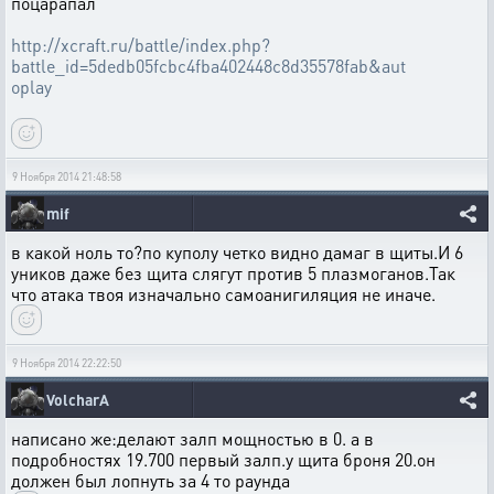
поцарапал
http://xcraft.ru/battle/index.php?
battle_id=5dedb05fcbc4fba402448c8d35578fab&aut
oplay
9 Ноября 2014 21:48:58
mif
в какой ноль то?по куполу четко видно дамаг в щиты.И 6
уников даже без щита слягут против 5 плазмоганов.Так
что атака твоя изначально самоанигиляция не иначе.
9 Ноября 2014 22:22:50
VolcharA
написано же:делают залп мощностью в 0. а в
подробностях 19.700 первый залп.у щита броня 20.он
должен был лопнуть за 4 то раунда