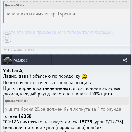
Цитата: Shakur
наверника и симулятор 0 уровня
Будто от него и прокачанного теперь толку больше?
24 Ноября 2014 11:37:03
Роджер
VolcharA
,
Ладно, давай объясню по порядочку
Перехвачено это и есть стрельба по щиту
Щиты терран восстанавливаются
постепенно во время
раунда
, каждый раунд восстанавливает 100% щита
Цитата: VolcharA
у щита броня 20.он должен был лопнуть за 4 то раунда
точнее
16050
"00:12 Уничтожитель атакует силой
19728
(урон 0/19728)
Большой щитовой купол(перехвачено) ден4ик""