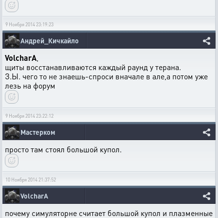
9 Ноября 2014 23:19:23
Андрей_Кичкайло
VolcharA
,
щиты восстанавливаются каждый раунд у терана.
З.Ы. чего то не знаешь-спроси вначале в але,а потом уже
лезь на форум
9 Ноября 2014 23:22:12
Мастерком
просто там стоял большой купол.
10 Ноября 2014 21:37:52
VolcharA
почему симуляторне считает большой купол и плазменные