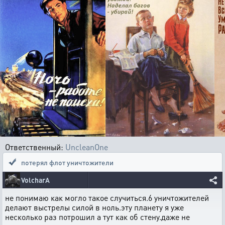
Ответственный:
UncleanOne
потерял флот уничтожители
VolcharA
не понимаю как могло такое случиться.6 уничтожителей
делают выстрелы силой в ноль.эту планету я уже
несколько раз потрошил а тут как об стену.даже не