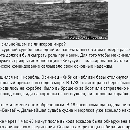
и сильнейшем из линкоров мира?
й суровой судьбе последний из напечатанных в этом номере расск
а должен был сыграть роль приманки. Для того чтобы максималь
лужить прикрытием операции «Кикусуй» – массированной атаки 
онское командование связывало свои основные надежды.
ньшился на 1 корабль. Эсминец «Хибики» вблизи базы столкнулс
ельный приказ о выходе в море. В 17:30 с линкора на берег был
аходилось на корабле, было выброшено за борт или отправлено н
оход сакэ, сидя на корточках – ни стульев, ни столов на корабле
тым и вместе с тем обреченным. В 18 часов команда надела чи
«Банзай». Дальнейшая судьба судна и моряков уже всецело нахо
е через 1 час 40 минут после выхода эскадра была обнаружена 
ного авианосного соединения. Сначала американцы собирались п