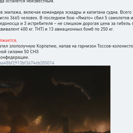
да останется неизвестным.
в экипажа, включая командира эскадры и капитана судна. Всего
игло 3665 человек. В последнем бою «Ямато» сбил 5 самолетов и
оносца и 3 истребителя – не слишком дорогая цена за гибель г
эквивалент 400 кг. ТНТ) и 13 авиационных бомб по 250 кг.
лжается.
тил злополучную Корпатию, напав на гарнизон Тоссов-колонистов
ной силами 50 СНЗ
Конфедерации.
12aa48bf2913bf3674eb205014