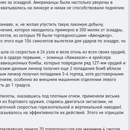
ение за эскадрой. Американцы были настолько уверены в
хватывались на линкоре и никак не способствовали поднятию
кинаве, и, не желая упустить такую лакомую добычу,
ения, которое находилось примерно в 300 милях от эскадры,
олетов, из которых 98 были торпедоносцами «Авенджер».
 этого еще 106 самолетов вылетели для ударов по эскадре, но
 шла со скоростью в 24 узла и вела огонь из всех своих орудий,
х в ордере первыми, – эсминца «Хамаказе» и крейсера
-4 авиационных бомбы, которые повредили ряд 127-мм орудий и
понским данным линкор получил еще 2 попадания бомб вблизи
нным линкор получил попадания 3-4 торпед, хотя достоверными
плениям, особенно во внешнем машинном отделении левого
ь до 1 градуса.
е пилоты, оказавшись под плотным огнем, применяли весьма
 из бортового оружия, стараясь двигаться зигзагами, не
таточной скоростью горизонтальной и вертикальной наводки).
казывалось на эффективности их действий. Этого не отрицали
атаковавших линкор 20 торпедоносцев как минимум 4 смогли