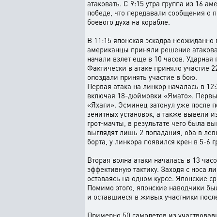
атаковать. С 9:15 утра группа из 16 
победе, что передавали сообщения о 
боевого духа на корабле.
В 11:15 японская эскадра неожиданно п
американцы приняли решение атаковат
начали взлет еще в 10 часов. Ударная
Фактически в атаке приняло участие 2
опоздали принять участие в бою.
Первая атака на линкор началась в 12:
включая 18-дюймовки «Ямато». Первые
«Яхаги». Эсминец затонул уже после 
зенитных установок, а также вывели и
грот-мачты, в результате чего была в
выглядят лишь 2 попадания, оба в ле
борта, у линкора появился крен в 5-6 
Вторая волна атаки началась в 13 час
эффективную тактику. Заходя с носа л
оставаясь на одном курсе. Японские с
Помимо этого, японские наводчики бы
и оставшиеся в живых участники после
Примерно 50 самолетов из участвовав