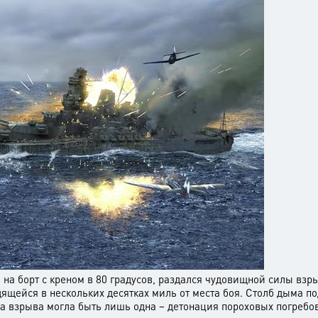
 на борт с креном в 80 градусов, раздался чудовищной силы взры
ящейся в нескольких десятках миль от места боя. Столб дыма п
а взрыва могла быть лишь одна – детонация пороховых погребов г