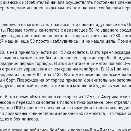
американских истребителей начала осуществлять постоянное слеж
перемещении японцев открытым текстом, данные сообщения пере
овернула на юго-восток, опасаясь, что японцы идут вовсе не к О
ь. Первые группы самолетов с авианосцев 58-го ударного соедин
 группа для уничтожения японской эскадры насчитывала 280 сам
27 машин, еще 53 просто «заблудились» и не нашли цель. Помимо
20, в ней приняло участие до 150 самолетов. В это время эскадра
 американские атаки были направлены против кораблей, идущи
попадания первой торпеды. В этой же атаке в «Ямато» попало 3
з строя пост управления огнем средним калибром. В 12:41 по я
ыведена из строя РЛС типа «13». В это же время по японским да
вый борт. Повреждения от торпед привели к значительным зато
градусов, который в результате контрзатоплений удалось уменьшит
ов. В это время «Ямато» шел со скоростью 22 узла. Американски
инкора и переводя самолеты в пологое пикирование, они стреляли
редства ПВО просто не поспевали за ними (они отличались недос
ли подавлены количеством американских самолетов, что также с
днего боя линкора.
ших в атаке не добились бомбовых попаданий в «Ямато», но из 