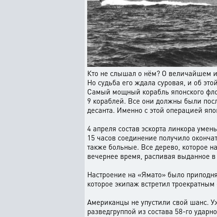
Кто не слышал о нём? О величайшем 
Но судьба его ждала суровая, и об это
Самый мощный корабль японского флот
9 кораблей. Все они должны были пос
десанта. Именно с этой операцией яп
4 апреля состав эскорта линкора уме
15 часов соединение получило окончат
также больные. Все дерево, которое н
вечернее время, распивая выданное в п
Настроение на «Ямато» было приподня
которое экипаж встретил троекратным 
Американцы не упустили свой шанс. Уж
разведгруппой из состава 58-го удар