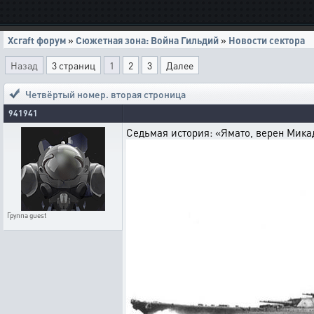
Xcraft форум
»
Сюжетная зона: Война Гильдий
»
Новости сектора
Назад
3 страниц
1
2
3
Далее
Четвёртый номер. вторая строница
941941
Седьмая история: «Ямато, верен Микад
Группа
guest