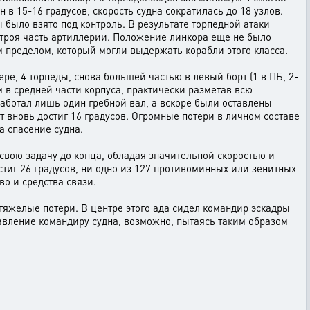
 в 15-16 градусов, скорость судна сократилась до 18 узлов.
 было взято под контроль. В результате торпедной атаки
троя часть артиллерии. Положение линкора еще не было
м пределом, который могли выдержать корабли этого класса.
ре, 4 торпеды, снова большей частью в левый борт (1 в ПБ, 2-
 в средней части корпуса, практически разметав всю
работал лишь один гребной вал, а вскоре были оставлены
т вновь достиг 16 градусов. Огромные потери в личном составе
а спасение судна.
вою задачу до конца, обладая значительной скоростью и
тиг 26 градусов, ни одно из 127 противоминных или зенитных
во и средства связи.
яжелые потери. В центре этого ада сидел командир эскадры
равление командиру судна, возможно, пытаясь таким образом