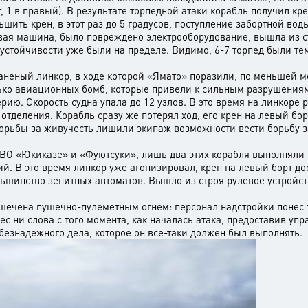
, 1 в правый). В результате торпедной атаки корабль получил крен
ить крен, в этот раз до 5 градусов, поступление забортной воды
вая машина, было повреждено электрооборудование, вышла из с
устойчивости уже были на пределе. Видимо, 6-7 торпед были те
раненый линкор, в ходе которой «Ямато» поразили, по меньшей ме
лько авиационных бомб, которые привели к сильным разрушениям
ию. Скорость судна упала до 12 узлов. В это время на линкоре 
отделения. Корабль сразу же потерял ход, его крен на левый бор
борьбы за живучесть лишили экипаж возможности вести борьбу з
О «Юкиказе» и «Фуютсуки», лишь два этих корабля выполняли с
. В это время линкор уже агонизировал, крен на левый борт дос
ольшинство зенитных автоматов. Вышло из строя рулевое устройст
ечена пушечно-пулеметным огнем: персонал надстройки понес т
с ни слова с того момента, как началась атака, предоставив уп
безнадежного дела, которое он все-таки должен был выполнять.