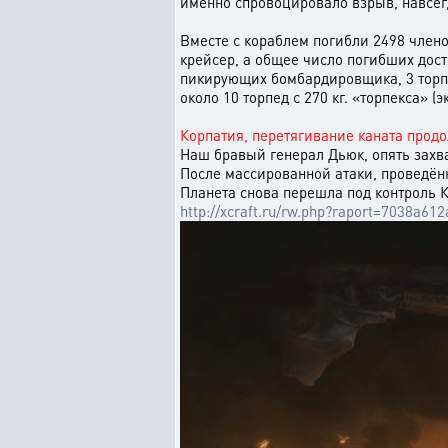
именно спровоцировало взрыв, навсег
Вместе с кораблем погибли 2498 члено
крейсер, а общее число погибших дост
пикирующих бомбардировщика, 3 торпед
около 10 торпед с 270 кг. «торпекса» (
Корпатия, перетягивание каната продо
Наш бравый генерал Дьюк, опять захва
После массированной атаки, проведён
Планета снова перешла под контроль 
http://xcraft.ru/rw.php?raport=7038a6