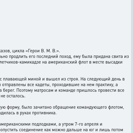
азов, цикла «Герои В. М. В.».
но продлить его последний поход, ему была придана свита из
летчиков-камикадзе на американский флот в месте высадки
я с плавающей миной и вышел из строя. На следующий день в
и отправлены все кадеты, проходившие на нем практику, а
а берег. Поэтому матросам и команде пришлось провести все
 не осталось.
стую форму, было зачитано обращение командующего флотом,
дилась в руках противника.
американскими подлодками, а утром 7-го апреля и
ропустить соединение как можно дальше на юг и лишь потом