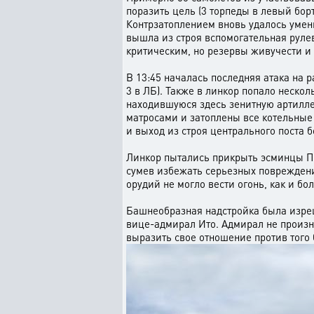
поразить цель (3 торпеды в левый борт
Контрзатоплением вновь удалось уменьш
вышла из строя вспомогательная руле
критическим, но резервы живучести и 
В 13:45 началась последняя атака на 
3 в ЛБ). Также в линкор попало неско
находившуюся здесь зенитную артиллер
матросами и затоплены все котельные 
и выход из строя центрального поста 
Линкор пытались прикрыть эсминцы ПВ
сумев избежать серьезных повреждений
орудий не могло вести огонь, как и б
Башнеобразная надстройка была изреш
вице-адмирал Ито. Адмирал не произне
выразить свое отношение против того 