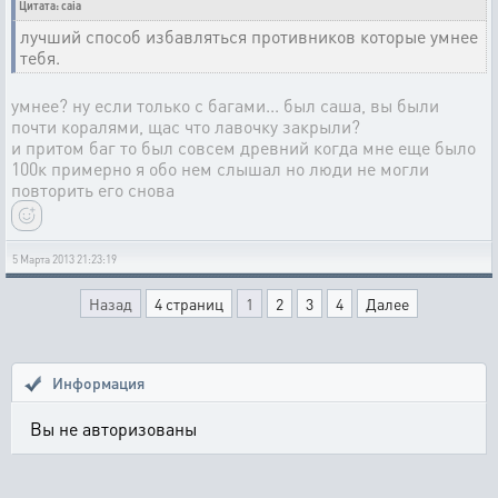
Цитата: caia
лучший способ избавляться противников которые умнее
тебя.
умнее? ну если только с багами... был саша, вы были
почти коралями, щас что лавочку закрыли?
и притом баг то был совсем древний когда мне еще было
100к примерно я обо нем слышал но люди не могли
повторить его снова
5 Марта 2013 21:23:19
Назад
4 страниц
1
2
3
4
Далее
Информация
Вы не авторизованы