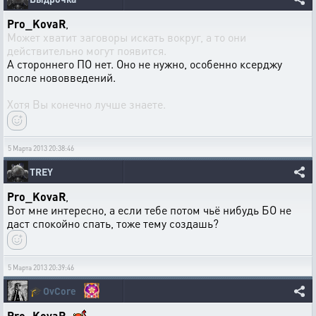
Pro_KovaR
,
Может хватит заговоры искать вокруг, а то они
действительно могут появится.
А стороннего ПО нет. Оно не нужно, особенно ксерджу
после нововведений.
Хотя Вы конечно лучше знаете.
5 Марта 2013 20:38:46
TREY
Pro_KovaR
,
Вот мне интересно, а если тебе потом чьё нибудь БО не
даст спокойно спать, тоже тему создашь?
5 Марта 2013 20:39:46
🎓
OvCore
Pro_KovaR
,