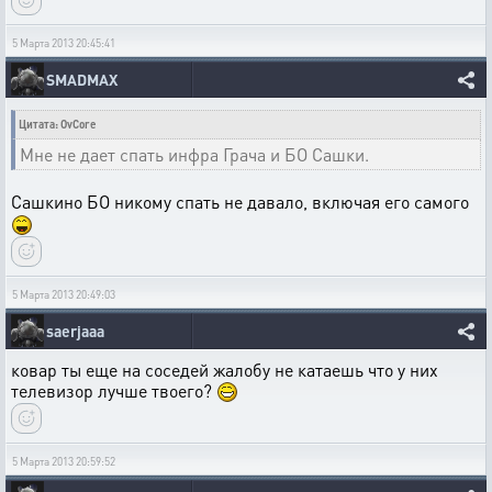
5 Марта 2013 20:45:41
SMADMAX
Цитата: OvCore
Мне не дает спать инфра Грача и БО Сашки.
Сашкино БО никому спать не давало, включая его самого
5 Марта 2013 20:49:03
saerjaaa
ковар ты еще на соседей жалобу не катаешь что у них
телевизор лучше твоего?
5 Марта 2013 20:59:52