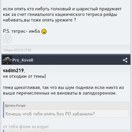
если опять кто нибуть толковый и шаристый придумает
как за счет гениального кацмического тетриса рейды
набивать,вы тоже опять урежите ?
P.S. тетрис- имба
5 Марта 2013 21:17:03
Pro_KovaR
vadim219
,
не отходим от темы)
тема щекотливая, так что вы шум подняли если никто из
выше перечисленных не виноваты в заподозренном.
Цитата: Furgar
Хочешь чтоб тебя опять без РО забанили?
от тебя флем исходит