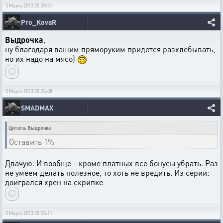
5 Марта 2013 20:30:51
Pro_KovaR
Выдрочка
,
ну благодаря вашим пряморуким придется разхлебывать,
но их надо на мясо)
5 Марта 2013 20:34:08
SMADMAX
Цитата: Выдрочка
Оставить 1%
Двачую. И вообще - кроме платных все бонусы убрать. Раз
не умеем делать полезное, то хоть не вредить. Из серии:
доигрался хрен на скрипке
5 Марта 2013 20:35:11