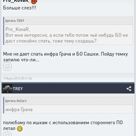
Больше слез!!!
Цитата: TREY
Pro_KovaR,
Вот мне интересно, а если тебе потом чьё нибудь БО не
даст спокойно спать, тоже тему создашь?
Мне не дает спать инфра Грача и БО Сашки. Пойду темку
запилю что-ли...
5 Марта 2013 20:41:04
TREY
Цитата: OvCore
инфра Грача
полюбому по ишкам с использованием стороннего ПО
летал