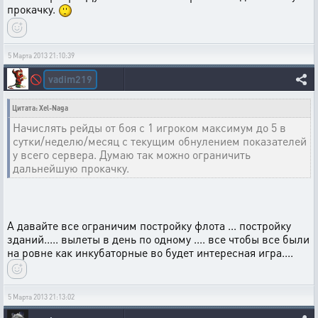
прокачку.
5 Марта 2013 21:10:39
vadim219
🚫
Цитата: Xel-Naga
Начислять рейды от боя с 1 игроком максимум до 5 в
сутки/неделю/месяц с текущим обнулением показателей
у всего сервера. Думаю так можно ограничить
дальнейшую прокачку.
А давайте все ограничим постройку флота ... постройку
зданий..... вылеты в день по одному .... все чтобы все были
на ровне как инкубаторные во будет интересная игра....
5 Марта 2013 21:13:02