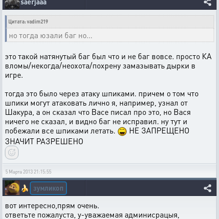
saerjaaa
Цитата: vadim219
но тогда юзали баг но...
это такой натянутый баг был что и не баг вовсе. просто КА
вломы/некогда/неохота/похрену замазывать дырки в
игре.
тогда это было через атаку шпиками. причем о том что
шпики могут атаковать лично я, например, узнал от
Шакура, а он сказал что Васе писал про это, но Вася
ничего не сказал, и видно баг не исправил. ну тут и
побежали все шпиками летать.
НЕ ЗАПРЕЩЕНО
ЗНАЧИТ РАЗРЕШЕНО
5 Марта 2013 21:15:55
зумликоп
🍌
вот интересно,прям очень.
ответьте пожалуста, у-уважаемая админисрацыя,