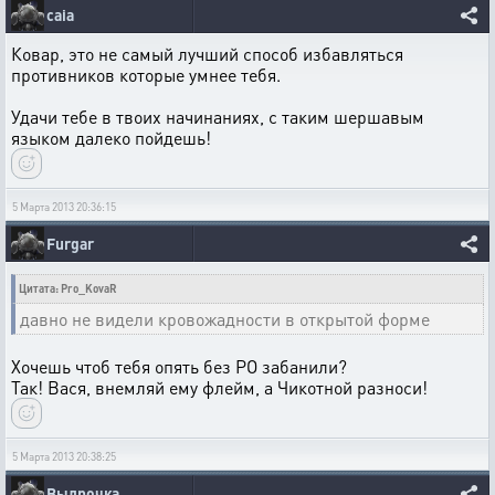
caia
Ковар, это не самый лучший способ избавляться
противников которые умнее тебя.
Удачи тебе в твоих начинаниях, с таким шершавым
языком далеко пойдешь!
5 Марта 2013 20:36:15
Furgar
Цитата: Pro_KovaR
давно не видели кровожадности в открытой форме
Хочешь чтоб тебя опять без РО забанили?
Так! Вася, внемляй ему флейм, а Чикотной разноси!
5 Марта 2013 20:38:25
Выдрочка