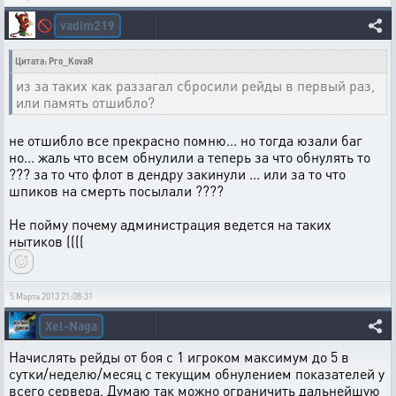
vadim219
🚫
Цитата: Pro_KovaR
из за таких как раззагал сбросили рейды в первый раз,
или память отшибло?
не отшибло все прекрасно помню... но тогда юзали баг
но... жаль что всем обнулили а теперь за что обнулять то
??? за то что флот в дендру закинули ... или за то что
шпиков на смерть посылали ????
Не пойму почему администрация ведется на таких
нытиков ((((
5 Марта 2013 21:08:31
Xel-Naga
Начислять рейды от боя с 1 игроком максимум до 5 в
сутки/неделю/месяц с текущим обнулением показателей у
всего сервера. Думаю так можно ограничить дальнейшую