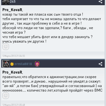
245
Pro_KovaR
,
ковар ты такой же плакса как сын твоего отца !
тебя напрягает то что ты не можеш зделать то что делают
другие , так ищи проблему в себе а не в игре !
обоснуй что люди не так зделали,? баги , обходы , не
чесная игра ?
что тебе мешает убить флот или в дендер закинуть ?
учись уважать ум других !
5 Марта 2013 21:04:55
👶
ermila8818
Pro_KovaR
,
правильно,что обратился к администрации,они скорее
всего проверят...и думаю.. нарушений не увидят,а скажут:
"ая-яй" ,а потом бан( утверждённый и согласованный ) на
нннноооеее.... количество лет,который пройдёт через ВМС
5 Марта 2013 21:05:48