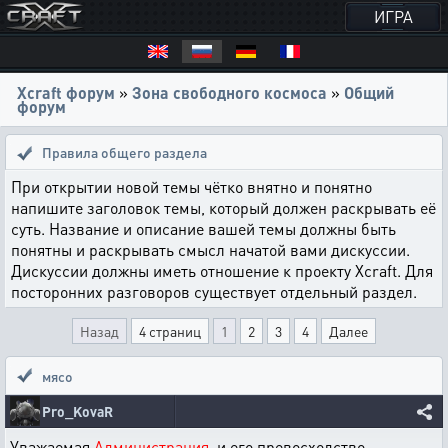
ИГРА
Xcraft форум
»
Зона свободного космоса
»
Общий
форум
Правила общего раздела
При открытии новой темы чётко внятно и понятно
напишите заголовок темы, который должен раскрывать её
суть. Название и описание вашей темы должны быть
понятны и раскрывать смысл начатой вами дискуссии.
Дискуссии должны иметь отношение к проекту Xcraft. Для
посторонних разговоров существует отдельный раздел.
Назад
4 страниц
1
2
3
4
Далее
мясо
Pro_KovaR
Уважаемая
Администрация
, и его превосходство