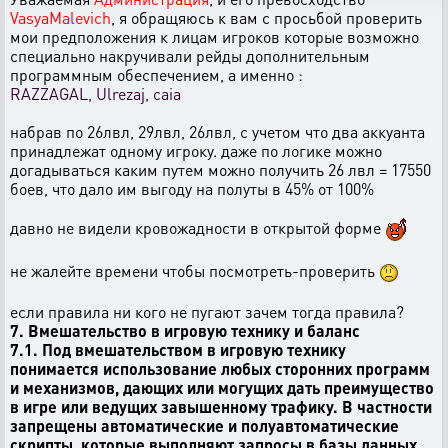
VasyaMalevich
, я обращяюсь к вам с просьбой проверить
мои предположения к лицам игроков которые возможно
специально накручивали рейды дополнительным
программным обеспечением, а именно :
RAZZAGAL, Ulrezaj, caia
набрав по 26лвл, 29лвл, 26лвл, с учетом что два аккуанта
принадлежат одному игроку. даже по логике можно
догадываться каким путем можно получить 26 лвл = 17550
боев, что дало им выгоду на полуты в 45% от 100%
давно не видели кровожадности в открытой форме
не жалейте времени чтобы посмотреть-проверить
если правила ни кого не пугают зачем тогда правила?
7. Вмешательство в игровую технику и баланс
7.1. Под вмешательством в игровую технику
понимается использование любых сторонних программ
и механизмов, дающих или могущих дать преимущество
в игре или ведущих завышенному трафику. В частности
запрещены автоматические и полуавтоматические
скрипты, которые выполняют запросы в базы данных