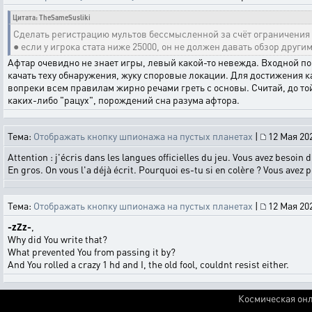
Цитата: TheSameSusliki
Сделать регистрацию мультов бессмысленной за счёт ограничения 
● если у игрока стата ниже 25000, он не должен давать обзор другим
Афтар очевидно не знает игры, левый какой-то невежда. Входной пор
качать теху обнаружения, жуку споровые локации. Для достижения к
вопреки всем правилам жирно речами греть с основы. Считай, до той
каких-либо "рацух", порождений сна разума афтора.
Тема:
Отображать кнопку шпионажа на пустых планетах
|
12 Мая 202
Attention : j'écris dans les langues officielles du jeu. Vous avez besoi
En gros. On vous l'a déjà écrit. Pourquoi es-tu si en colère ? Vous avez
Тема:
Отображать кнопку шпионажа на пустых планетах
|
12 Мая 202
-zZz-
,
Why did You write that?
What prevented You from passing it by?
And You rolled a crazy 1 hd and I, the old fool, couldnt resist either.
Космическая онл