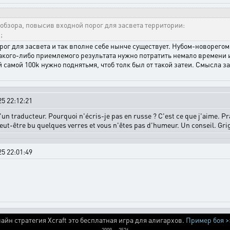
обзора, повысив входной порог для засвета территории:
;
ог для засвета и так вполне себе нынче существует. Нубом-новорегом 
акого-либо приемлемого результата нужно потратить немало времени и
 самой 100k нужно поднятьмя, чтоб толк был от такой затеи. Смысла за
5 22:12:21
n d'un traducteur. Pourquoi n'écris-je pas en russe ? C'est ce que j'aime.
 peut-être bu quelques verres et vous n'êtes pas d'humeur. Un conseil. Gri
5 22:01:49
айн стратегия Xcraft это бесплатная игра для алигархов.
Пример боя >