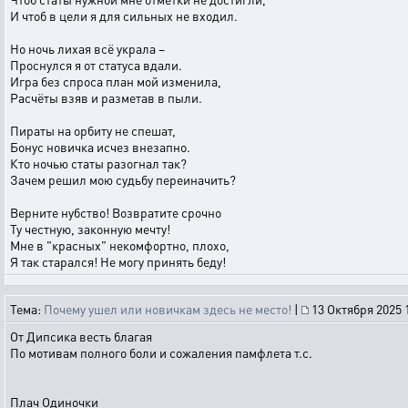
И чтоб в цели я для сильных не входил.
Но ночь лихая всё украла –
Проснулся я от статуса вдали.
Игра без спроса план мой изменила,
Расчёты взяв и разметав в пыли.
Пираты на орбиту не спешат,
Бонус новичка исчез внезапно.
Кто ночью статы разогнал так?
Зачем решил мою судьбу переиначить?
Верните нубство! Возвратите срочно
Ту честную, законную мечту!
Мне в "красных" некомфортно, плохо,
Я так старался! Не могу принять беду!
Тема:
Почему ушел или новичкам здесь не место!
|
13 Октября 2025 
От Дипсика весть благая
По мотивам полного боли и сожаления памфлета т.с.
Плач Одиночки