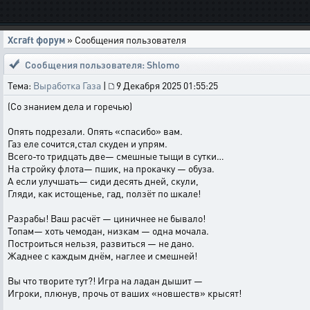
Xcraft форум
» Сообщения пользователя
Сообщения пользователя: Shlomo
Тема:
Выработка Газа
|
9 Декабря 2025 01:55:25
(Со знанием дела и горечью)
Опять подрезали. Опять «спасибо» вам.
Газ еле сочится,стал скуден и упрям.
Всего-то тридцать две— смешные тыщи в сутки…
На стройку флота— пшик, на прокачку — обуза.
А если улучшать— сиди десять дней, скули,
Гляди, как истощенье, гад, ползёт по шкале!
Разрабы! Ваш расчёт — циничнее не бывало!
Топам— хоть чемодан, низкам — одна мочала.
Построиться нельзя, развиться — не дано.
Жаднее с каждым днём, наглее и смешней!
Вы что творите тут?! Игра на ладан дышит —
Игроки, плюнув, прочь от ваших «новшеств» крысят!