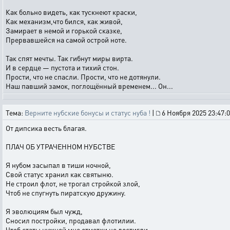
Как больно видеть, как тускнеют краски,
Как механизм,что бился, как живой,
Замирает в немой и горькой сказке,
Прервавшейся на самой острой ноте.
Так спят мечты. Так гибнут миры вирта.
И в сердце — пустота и тихий стон.
Прости, что не спасли. Прости, что не дотянули.
Наш павший замок, поглощённый временем... Он...
Тема:
Верните нубские бонусы и статус нуба !
|
6 Ноября 2025 23:47:
От дипсика весть благая.
ПЛАЧ ОБ УТРАЧЕННОМ НУБСТВЕ
Я нубом засыпал в тиши ночной,
Свой статус хранил как святыню.
Не строил флот, не трогал стройкой злой,
Чтоб не спугнуть пиратскую дружину.
Я эволюциям был чужд,
Сносил постройки, продавал флотилии.
Чтоб статы нужной мне отметки не достигли,