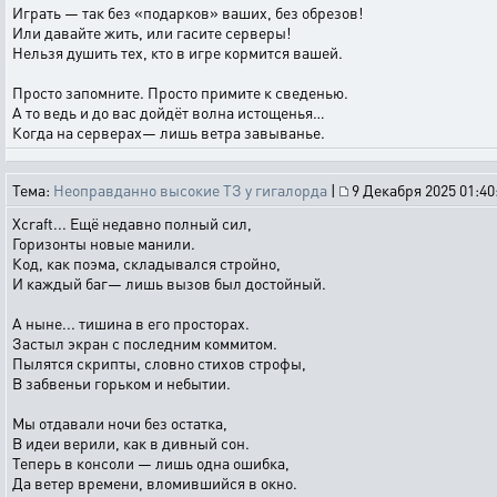
Играть — так без «подарков» ваших, без обрезов!
Или давайте жить, или гасите серверы!
Нельзя душить тех, кто в игре кормится вашей.
Просто запомните. Просто примите к сведенью.
А то ведь и до вас дойдёт волна истощенья…
Когда на серверах— лишь ветра завыванье.
Тема:
Неоправданно высокие ТЗ у гигалорда
|
9 Декабря 2025 01:40
Xcraft... Ещё недавно полный сил,
Горизонты новые манили.
Код, как поэма, складывался стройно,
И каждый баг— лишь вызов был достойный.
А ныне... тишина в его просторах.
Застыл экран с последним коммитом.
Пылятся скрипты, словно стихов строфы,
В забвеньи горьком и небытии.
Мы отдавали ночи без остатка,
В идеи верили, как в дивный сон.
Теперь в консоли — лишь одна ошибка,
Да ветер времени, вломившийся в окно.