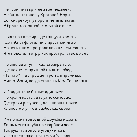
Не гром литавр и не звон медалей,
Не битва титанов у Кротовой Норы—
Вот он, рекрут, у порога метагалактик,
В броне картонной, с мечтой о игре.
Глядит он в эфир, где танцуют кометы,
Где гибнут флотилии в яростной мгле,
Но путь к ним преградили альянсы-советы,
Что поделили игру, как пространство во зле.
Не анклавы тут — касты закрытые,
Где пахнет старинной пылью побед.
«Ты кто?— вопрошает гром с пирамиды. —
Никто. Зови, когда станешь Кем-То, пират».
И бродят тени былых одиночек
По краям карты, в глухих секторах,
Где крохи ресурсов, да шпионы-вояки
Кланов могучих в разборках своих.
Им не найти звёздной дружбы и доли,
Лишь метка «нуб» на скорбном челе.
Так рушится эпос в угоду чинам,
Игра превращается в службу в аду.