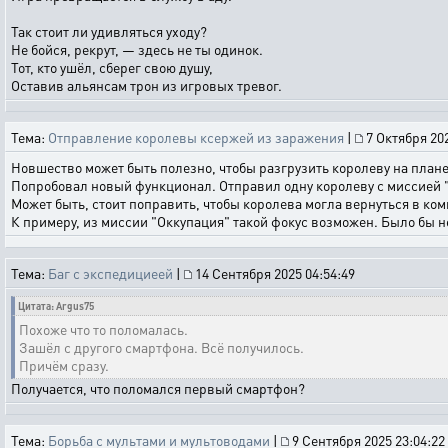
Так стоит ли удивляться уходу?
Не бойся, рекрут, — здесь не ты одинок.
Тот, кто ушёл, сберег свою душу,
Оставив альянсам трон из игровых тревог.
Тема:
Отправление королевы ксержей из заражения
|
7 Октября 202
Новшество может быть полезно, чтобы разгрузить королеву на планет
Попробовал новый функционал. Отправил одну королеву с миссией "Тр
Может быть, стоит поправить, чтобы королева могла вернуться в ко
К примеру, из миссии "Оккупация" такой фокус возможен. Было бы 
Тема:
Баг с экспедициеей
|
14 Сентября 2025 04:54:49
Цитата: Argus75
Похоже что то поломалась.
Зашёл с другого смартфона. Всё получилось.
Причём сразу.
Получается, что поломался первый смартфон?
Тема:
Борьба с мультами и мультоводами
|
9 Сентября 2025 23:04:22