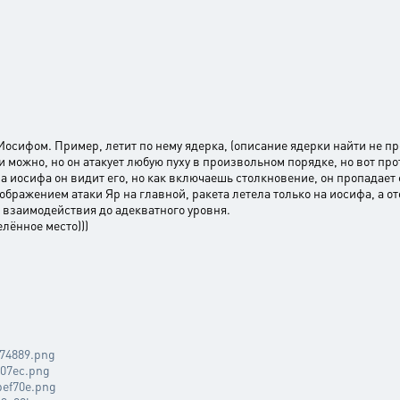
Иосифом. Пример, летит по нему ядерка, (описание ядерки найти не про
 можно, но он атакует любую пуху в произвольном порядке, но вот прота
 на иосифа он видит его, но как включаешь столкновение, он пропадает
тображением атаки Яр на главной, ракета летела только на иосифа, а от
м взаимодействия до адекватного уровня.
лённое место)))
e74889.png
c07ec.png
bef70e.png