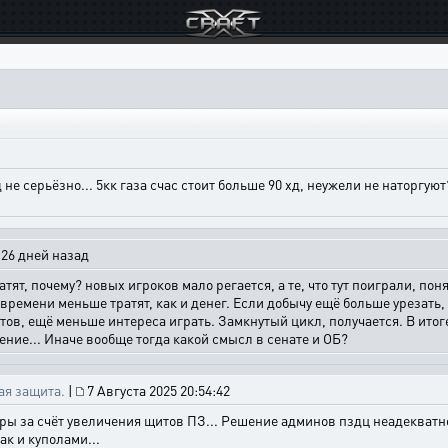
хд не серьёзно... 5кк газа счас стоит больше 90 хд, неужели не наторгу
26 дней назад
ят, почему? новых игроков мало регается, а те, что тут поиграли, поня
у времени меньше тратят, как и денег. Если добычу ещё больше урезать,
тов, ещё меньше интереса играть. Замкнутый цикл, получается. В итоге
ние... Иначе вообще тогда какой смысл в сенате и ОБ?
ая защита.
|
7 Августа 2025 20:54:42
туры за счёт увеличения щитов ПЗ... Решение админов пздц неадекватно
ак и куполами...