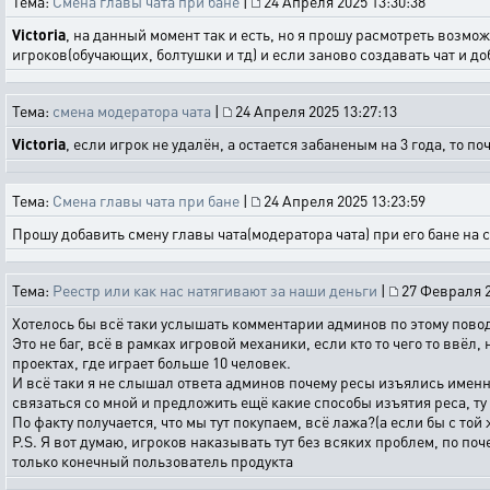
Тема:
Смена главы чата при бане
|
24 Апреля 2025 13:30:38
Victoria
, на данный момент так и есть, но я прошу расмотреть возмо
игроков(обучающих, болтушки и тд) и если заново создавать чат и доб
Тема:
смена модератора чата
|
24 Апреля 2025 13:27:13
Victoria
, если игрок не удалён, а остается забаненым на 3 года, то по
Тема:
Смена главы чата при бане
|
24 Апреля 2025 13:23:59
Прошу добавить смену главы чата(модератора чата) при его бане на 
Тема:
Реестр или как нас натягивают за наши деньги
|
27 Февраля 2
Хотелось бы всё таки услышать комментарии админов по этому пово
Это не баг, всё в рамках игровой механики, если кто то чего то ввёл,
проектах, где играет больше 10 человек.
И всё таки я не слышал ответа админов почему ресы изъялись именн
связаться со мной и предложить ещё какие способы изъятия реса, ту
По факту получается, что мы тут покупаем, всё лажа?(а если бы с то
P.S. Я вот думаю, игроков наказывать тут без всяких проблем, по по
только конечный пользователь продукта