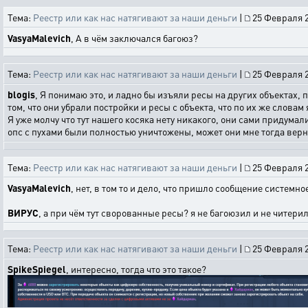
Тема:
Реестр или как нас натягивают за наши деньги
|
25 Февраля 2
VasyaMalevich
, А в чём заключался багоюз?
Тема:
Реестр или как нас натягивают за наши деньги
|
25 Февраля 2
blogis
, Я понимаю это, и ладно бы изъяли ресы на других объектах, 
том, что они убрали постройки и ресы с объекта, что по их же словам
Я уже молчу что тут нашего косяка нету никакого, они сами придумал
опс с пухами были полностью уничтожены, может они мне тогда верну
Тема:
Реестр или как нас натягивают за наши деньги
|
25 Февраля 2
VasyaMalevich
, нет, в том то и дело, что пришло сообщение системно
ВИРУС
, а при чём тут сворованные ресы? я не багоюзил и не чите
Тема:
Реестр или как нас натягивают за наши деньги
|
25 Февраля 2
SpikeSpiegel
, интересно, тогда что это такое?