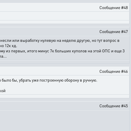
Сообщение #48
Сообщение #47
анесли или выработку нулевую на неделю другую, но тут вопрос в
но 12к хд.
ому из первых, итого минус 7к больших куполов на этой ОПС и еще 3
а...
Сообщение #46
но было бы, убрать уже построенную оборону в ручную.
кой
Сообщение #45