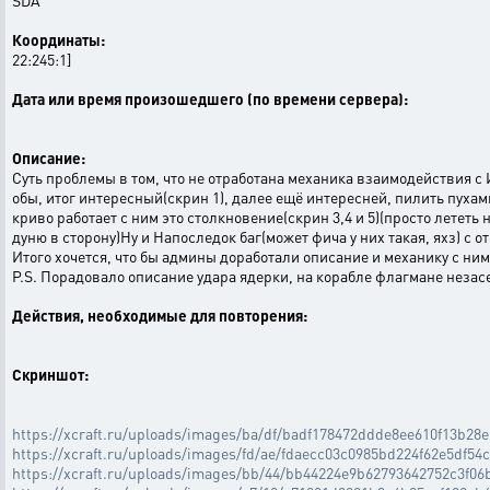
SDA
Координаты:
22:245:1]
Дата или время произошедшего (по времени сервера):
Описание:
Суть проблемы в том, что не отработана механика взаимодействия с 
обы, итог интересный(скрин 1), далее ещё интересней, пилить пухами
криво работает с ним это столкновение(скрин 3,4 и 5)(просто лететь
дуню в сторону)Ну и Напоследок баг(может фича у них такая, яхз) с о
Итого хочется, что бы админы доработали описание и механику с ни
P.S. Порадовало описание удара ядерки, на корабле флагмане незасе
Действия, необходимые для повторения:
Скриншот:
https://xcraft.ru/uploads/images/ba/df/badf178472ddde8ee610f13b28
https://xcraft.ru/uploads/images/fd/ae/fdaecc03c0985bd224f62e5df54
https://xcraft.ru/uploads/images/bb/44/bb44224e9b62793642752c3f06