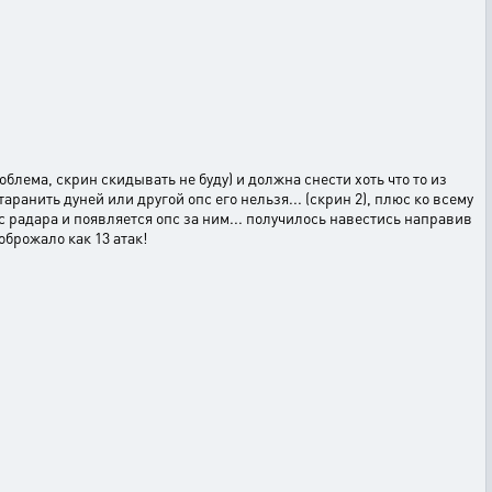
блема, скрин скидывать не буду) и должна снести хоть что то из
ранить дуней или другой опс его нельзя... (скрин 2), плюс ко всему
 с радара и появляется опс за ним... получилось навестись направив
оброжало как 13 атак!