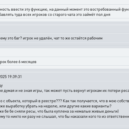
жность ввести эту функцию, на данный момент это востребованный функ
авлять туда всех игроков со старого чата это займёт пол дня
чему это баг? игрок не удалён, чат то же остаётся рабочим
срок более 6 месяцев
025 19:39:31
ду
 не думая и не зная игры, так может пусть вернут игрокам их потери ре
о с объекта, который в реестре??? Как так получается, что в мою соб
 же выработку убрать на неделю, или другие какие варианты?
й же бе бе сняли ресы, что была куплена за немалые живые деньги)
чему то никто ни разу не слышал, что бы наказали кого то из ответстве