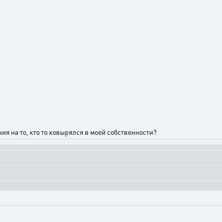
ия на то, кто то ковырялся в моей собственности?
!