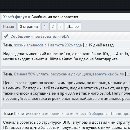
Xcraft форум
» Сообщения пользователя
Назад
3 страниц
1
2
3
Далее
Сообщения пользователя: SDA
Тема:
жизнь альянсов с 1 августа 2026 года
|
19 дней назад
Надо сделать членский взнос не 1хд, а всё таки 5 или 10хд.... А то 1
месяц находят, значит и 100хд найдут. За идею не благодарите
Тема:
Отмена 50% уплаты ресурсами у скупщика,вернуть как было
|
Цена на газ падает по нескольким причинам, во первых, меньше донат
изменить. Во вторых, всё таки лето, люди в отпуска уезжают, на игр
такой комиссии скупщика(её и при 33% не так много было). Нету полё
посоветуйтесь, всё таки игроки опытные, найдётся оптимальное реше
Тема:
О критических изменениях возможностей обороны. Планетарн
Сначала боретесь со структурой ОПС, а тут раз и добавили им струк
ПЗ, вместо того, что бы сесть и подумать, что лучше с ними сделать, к