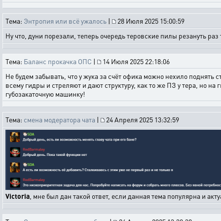
Тема:
Энтропия или всё ужалось
|
28 Июля 2025 15:00:59
Ну что, дуни порезали, теперь очередь теровские пилы резануть раз т
Тема:
Баланс прокачка ОПС
|
14 Июля 2025 22:18:06
Не будем забывать, что у жука за счёт офика можно нехило поднять ст
всему гидры и стреляют и дают структуру, как то же ПЗ у тера, но н
губозакаточную машинку!
Тема:
смена модератора чата
|
24 Апреля 2025 13:32:59
Victoria
, мне был дан такой ответ, если данная тема популярна и ак