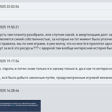
025 22:03:54
025 19:50:21
пусть там планету разобрали, или спутник какой, в амортизацию долг з
 является смоей собственностью, за которые на тот момент было уплоче
и правила, мы по ним играем, я уже молчу, что ко мне ёся прилетел одн
т за всё это ресурсы??? с ядеркой там вообще интересная история был
025 19:17:54
е, пароль и логин знаю только я и захожу только я, да и как то интерес
рил, всё было добыто законным путём, предусмотренным игровой механи
025 16:28:46