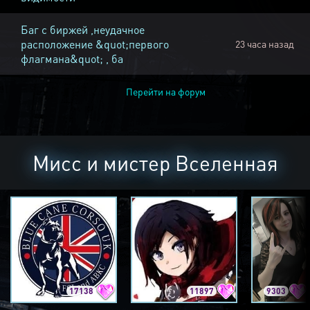
Баг с биржей ,неудачное
расположение &quot;первого
23 часа назад
флагмана&quot; , ба
Перейти на форум
Мисс и мистер Вселенная
17138
11897
9303