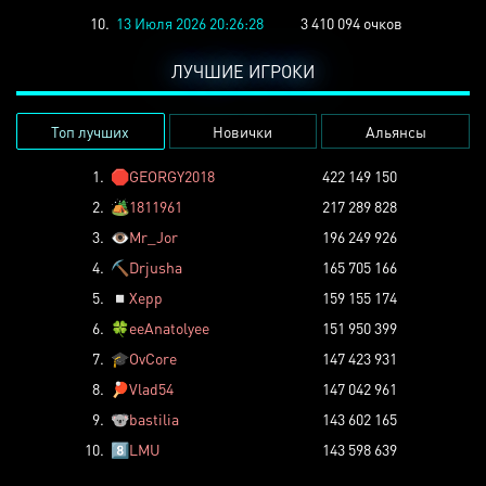
10.
13 Июля 2026 20:26:28
3 410 094 очков
ЛУЧШИЕ ИГРОКИ
Топ лучших
Новички
Альянсы
1.
🛑
GEORGY2018
422 149 150
2.
🏕️
1811961
217 289 828
3.
👁️
Mr_Jor
196 249 926
4.
⛏️
Drjusha
165 705 166
5.
◽
Xepp
159 155 174
6.
🍀
eeAnatolyee
151 950 399
7.
🎓
OvCore
147 423 931
8.
🏓
Vlad54
147 042 961
9.
🐨
bastilia
143 602 165
10.
8️⃣
LMU
143 598 639