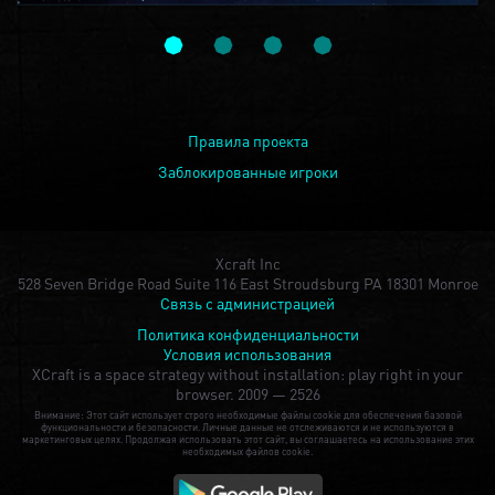
Правила проекта
Заблокированные игроки
Xcraft Inc
528 Seven Bridge Road Suite 116 East Stroudsburg PA 18301 Monroe
Связь с администрацией
Политика конфиденциальности
Условия использования
XCraft is a space strategy without installation: play right in your
browser.
2009 — 2526
Внимание: Этот сайт использует строго необходимые файлы cookie для обеспечения базовой
функциональности и безопасности. Личные данные не отслеживаются и не используются в
маркетинговых целях. Продолжая использовать этот сайт, вы соглашаетесь на использование этих
необходимых файлов cookie.