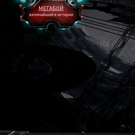
МЕГАБОЙ
величайший в истории
2893
2269
2240