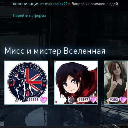
колонизация
от
makaralex92
в
Вопросы новичков людей
Перейти на форум
Мисс и мистер Вселенная
17138
11897
9303