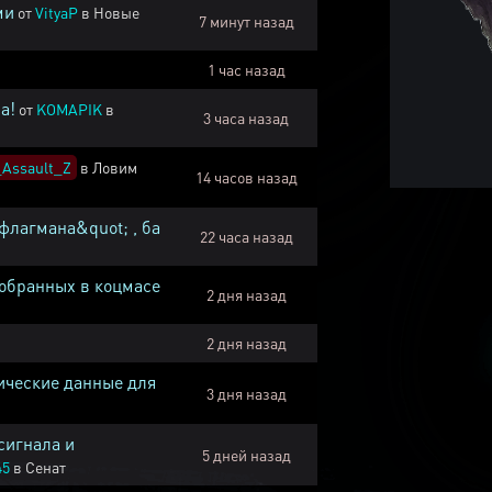
ми
от
VityaP
в
Новые
7 минут назад
1 час назад
а!
от
KOMAPIK
в
3 часа назад
Assault_Z
в
Ловим
14 часов назад
флагмана&quot; , ба
22 часа назад
собранных в коцмасе
2 дня назад
2 дня назад
ические данные для
3 дня назад
сигнала и
5 дней назад
45
в
Сенат