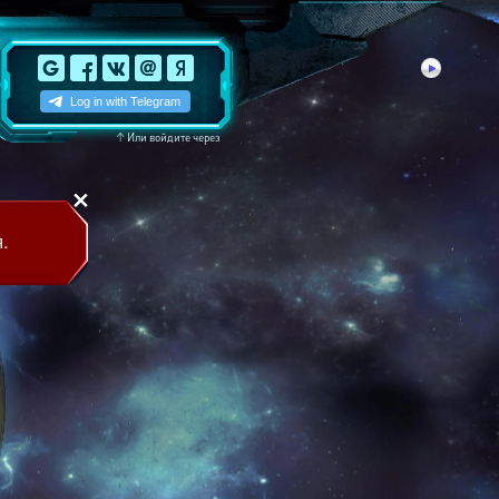
↑
Или войдите через
.