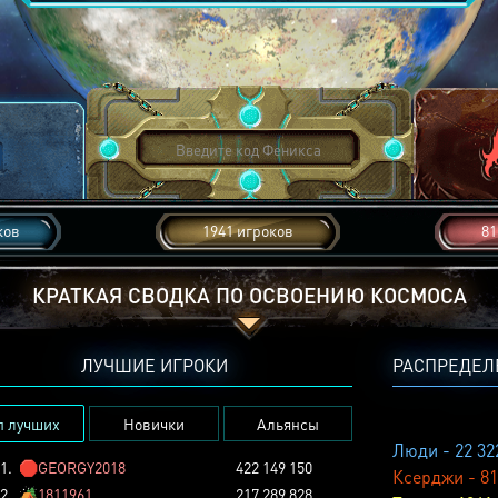
ков
1941 игроков
81
КРАТКАЯ СВОДКА ПО ОСВОЕНИЮ КОСМОСА
ЛУЧШИЕ ИГРОКИ
РАСПРЕДЕЛ
п лучших
Новички
Альянсы
Люди - 22 32
1.
🛑
GEORGY2018
422 149 150
Ксерджи - 81
2.
🏕️
1811961
217 289 828