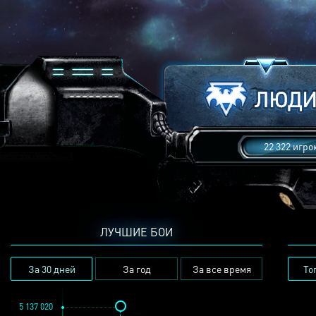
22 322 игро
ЛУЧШИЕ БОИ
За 30 дней
За год
За все время
То
5 137 020