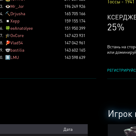
Тоссы - 1941
3.
👁️
Mr_Jor
196 249 926
4.
⛏️
Drjusha
165 705 166
КСЕРДЖ
5.
◽
Xepp
159 155 174
25%
6.
🍀
eeAnatolyee
151 950 399
7.
🎓
OvCore
147 423 931
8.
🏓
Vlad54
147 042 961
Встань на сто
9.
🐨
bastilia
143 602 165
или доминируй
0.
8️⃣
LMU
143 598 639
РЕГИСТРИРУЙС
Игрок 
Дата