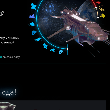
ЕЙ
рону меньших
 с толпой!
Я
за свою расу!
года!