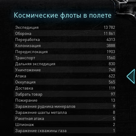
Космические флоты в полете
Экспедиция
13 782
Оборона
11 861
Переработка
4313
Колонизация
3888
Передислокация
1903
Транспорт
1560
Дальняя экспедиция
830
Уничтожение
748
Атака
622
Оккупация
565
Доставка
119
Забрать товар
97
Пожирание
13
Заражение рудника минералов
9
Заражение шахты металла
8
Ракетная атака
5
Шпионаж
2
Заражение скважины газа
1