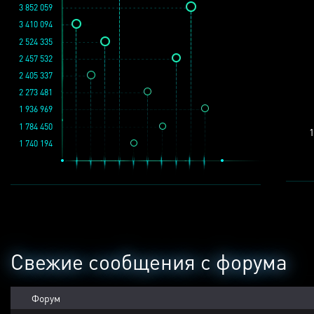
3 852 059
3 410 094
2 524 335
2 457 532
2 405 337
2 273 481
1 936 969
1 784 450
1
1 740 194
Свежие сообщения с форума
Форум