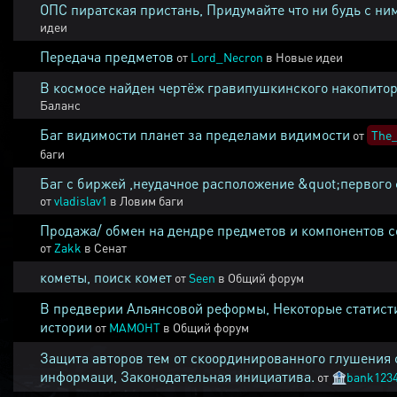
ОПС пиратская пристань, Придумайте что ни будь с ни
идеи
Передача предметов
от
Lord_Necron
в
Новые идеи
В космосе найден чертёж гравипушкинского накопитор
Баланс
Баг видимости планет за пределами видимости
от
The_
баги
Баг с биржей ,неудачное расположение &quot;первого 
от
vladislav1
в
Ловим баги
Продажа/ обмен на дендре предметов и компонентов 
от
Zakk
в
Сенат
кометы, поиск комет
от
Seen
в
Общий форум
В предверии Альянсовой реформы, Некоторые статист
истории
от
MAMOHT
в
Общий форум
Защита авторов тем от скоординированного глушения 
информаци, Законодательная инициатива.
от
🏦
bank123