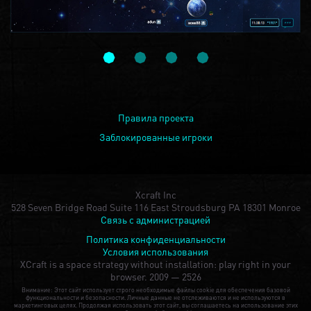
Правила проекта
Заблокированные игроки
Xcraft Inc
528 Seven Bridge Road Suite 116 East Stroudsburg PA 18301 Monroe
Связь с администрацией
Политика конфиденциальности
Условия использования
XCraft is a space strategy without installation: play right in your
browser.
2009 — 2526
Внимание: Этот сайт использует строго необходимые файлы cookie для обеспечения базовой
функциональности и безопасности. Личные данные не отслеживаются и не используются в
маркетинговых целях. Продолжая использовать этот сайт, вы соглашаетесь на использование этих