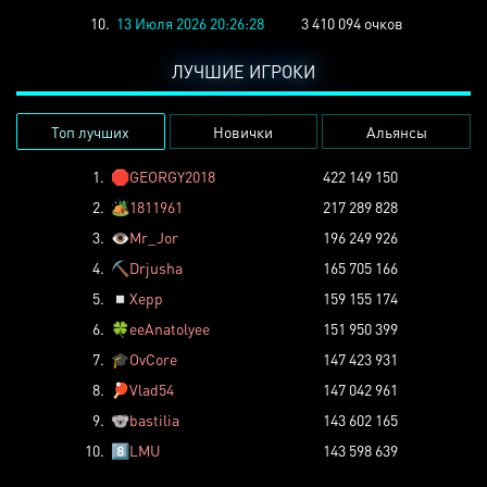
10.
13 Июля 2026 20:26:28
3 410 094 очков
ЛУЧШИЕ ИГРОКИ
Топ лучших
Новички
Альянсы
1.
🛑
GEORGY2018
422 149 150
2.
🏕️
1811961
217 289 828
3.
👁️
Mr_Jor
196 249 926
4.
⛏️
Drjusha
165 705 166
5.
◽
Xepp
159 155 174
6.
🍀
eeAnatolyee
151 950 399
7.
🎓
OvCore
147 423 931
8.
🏓
Vlad54
147 042 961
9.
🐨
bastilia
143 602 165
10.
8️⃣
LMU
143 598 639