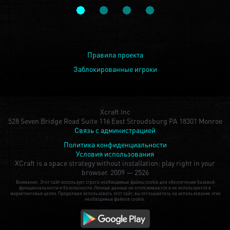
Правила проекта
Заблокированные игроки
Xcraft Inc
528 Seven Bridge Road Suite 116 East Stroudsburg PA 18301 Monroe
Связь с администрацией
Политика конфиденциальности
Условия использования
XCraft is a space strategy without installation: play right in your
browser.
2009 — 2526
Внимание: Этот сайт использует строго необходимые файлы cookie для обеспечения базовой
функциональности и безопасности. Личные данные не отслеживаются и не используются в
маркетинговых целях. Продолжая использовать этот сайт, вы соглашаетесь на использование этих
необходимых файлов cookie.