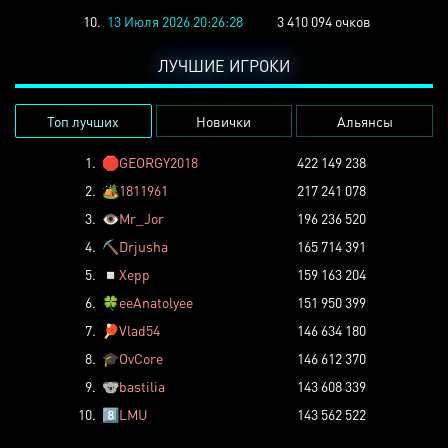
10.
13 Июля 2026 20:26:28
3 410 094 очков
ЛУЧШИЕ ИГРОКИ
Топ лучших
Новички
Альянсы
1.
🛑
GEORGY2018
422 149 238
2.
🏕️
1811961
217 241 078
3.
👁️
Mr_Jor
196 236 520
4.
⛏️
Drjusha
165 714 391
5.
◽
Xepp
159 163 204
6.
🍀
eeAnatolyee
151 950 399
7.
🏓
Vlad54
146 634 180
8.
🎓
OvCore
146 612 370
9.
🐨
bastilia
143 608 339
10.
8️⃣
LMU
143 562 522