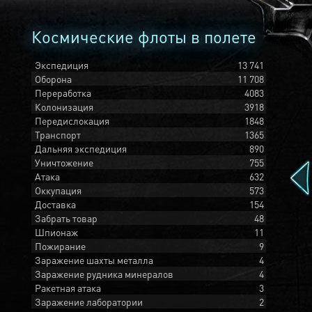
Космические флоты в полете
Экспедиция
13 741
Оборона
11 708
Переработка
4083
Колонизация
3918
Передислокация
1848
Транспорт
1365
Дальняя экспедиция
890
Уничтожение
755
Атака
632
Оккупация
573
Доставка
154
Забрать товар
48
Шпионаж
11
Пожирание
9
Заражение шахты металла
4
Заражение рудника минералов
4
Ракетная атака
3
Заражение лаборатории
2