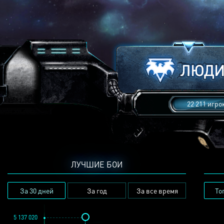
22 211 игро
ЛУЧШИЕ БОИ
За 30 дней
За год
За все время
То
5 137 020