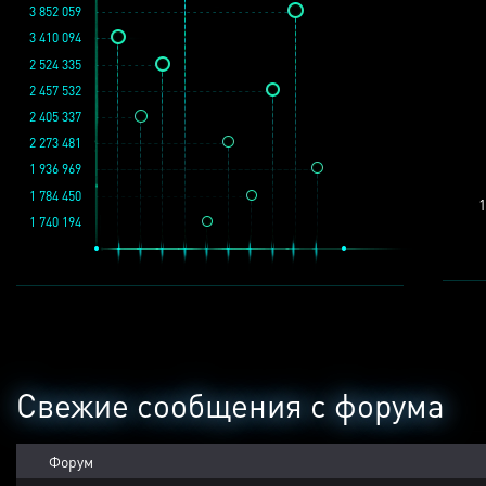
3 852 059
3 410 094
2 524 335
2 457 532
2 405 337
2 273 481
1 936 969
1 784 450
1
1 740 194
Свежие сообщения с форума
Форум