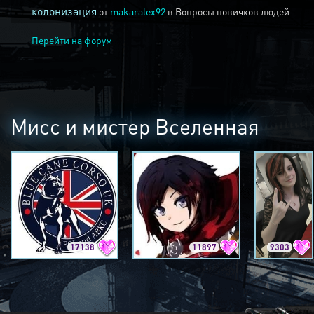
колонизация
от
makaralex92
в
Вопросы новичков людей
Перейти на форум
Мисс и мистер Вселенная
17138
11897
9303