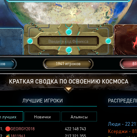
ков
1941 игроков
81
КРАТКАЯ СВОДКА ПО ОСВОЕНИЮ КОСМОСА
ЛУЧШИЕ ИГРОКИ
РАСПРЕДЕЛ
п лучших
Новички
Альянсы
Люди - 22 21
1.
🛑
GEORGY2018
422 148 743
Ксерджи - 81
2.
🏕️
1811961
217 321 355