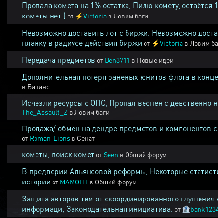
Пропала комета на 1% остатка, Пилю комету, остаётся 
кометы нет (
от
⚡
Victoria
в
Ловим баги
Невозможно доставить лот с биржи, Невозможно доста
планку в радиусе действия биржи
от
⚡
Victoria
в
Ловим ба
Передача предметов
от
Den3711
в
Новые идеи
Дополнительная потеря раненых юнитов флота в конце
в
Баланс
Исчезли ресурсы с ОПС, Пропал веспен с девственно 
The_Assault_Z
в
Ловим баги
Продажа/ обмен на дендре предметов и компонентов 
от
Roman-Lions
в
Сенат
кометы, поиск комет
от
Seen
в
Общий форум
В предверии Альянсовой реформы, Некоторые статист
истории
от
MAMOHT
в
Общий форум
Защита авторов тем от скоординированного глушения 
информаци, Законодательная инициатива.
от
🏦
bank123