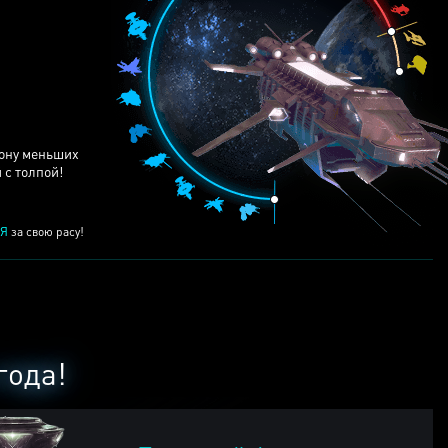
ЕЙ
рону меньших
 с толпой!
Я
за свою расу!
года!