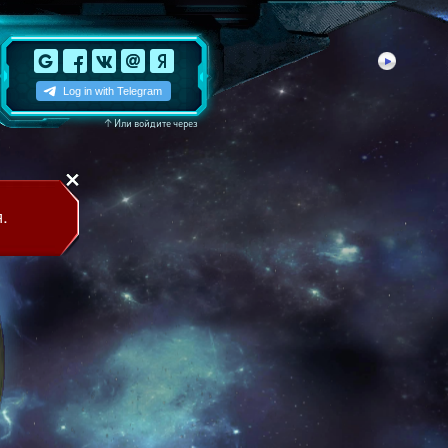
↑
Или войдите через
.