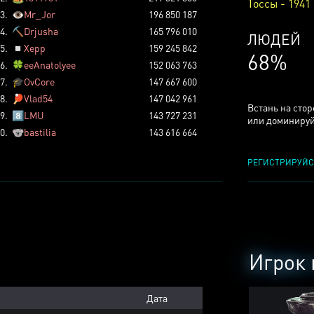
Тоссы - 1941
3.
👁️
Mr_Jor
196 850 187
4.
⛏️
Drjusha
165 796 010
КСЕРДЖ
5.
◽
Xepp
159 245 842
25%
6.
🍀
eeAnatolyee
152 063 763
7.
🎓
OvCore
147 667 600
8.
🏓
Vlad54
147 042 961
Встань на сто
9.
8️⃣
LMU
143 727 231
или доминируй
0.
🐨
bastilia
143 616 664
РЕГИСТРИРУЙС
Игрок 
Дата