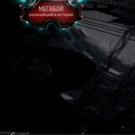
МЕГАБОЙ
величайший в истории
2898
2269
2190