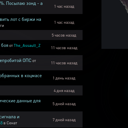
1%. Посылаю зонд - а
1 час назад
вить лот с биржи на
1 час назад
ги
5 часов назад
 боя
от
The_Assault_Z
11 часов назад
непробитой ОПС
от
11 часов назад
собранных в коцмасе
1 день назад
4 дня назад
ические данные для
5 дней назад
сигнала и
7 дней назад
45
в
Сенат