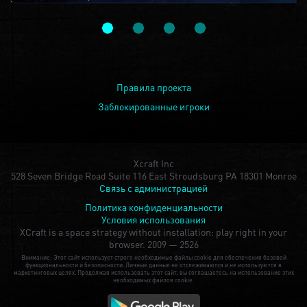
Правила проекта
Заблокированные игроки
Xcraft Inc
528 Seven Bridge Road Suite 116 East Stroudsburg PA 18301 Monroe
Связь с администрацией
Политика конфиденциальности
Условия использования
XCraft is a space strategy without installation: play right in your
browser.
2009 — 2526
Внимание: Этот сайт использует строго необходимые файлы cookie для обеспечения базовой
функциональности и безопасности. Личные данные не отслеживаются и не используются в
маркетинговых целях. Продолжая использовать этот сайт, вы соглашаетесь на использование этих
необходимых файлов cookie.