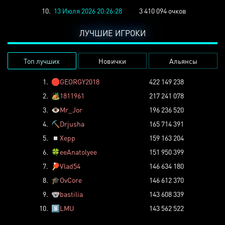
10.
13 Июля 2026 20:26:28
3 410 094 очков
ЛУЧШИЕ ИГРОКИ
Топ лучших
Новички
Альянсы
1.
🛑
GEORGY2018
422 149 238
2.
🏕️
1811961
217 241 078
3.
👁️
Mr_Jor
196 236 520
4.
⛏️
Drjusha
165 714 391
5.
◽
Xepp
159 163 204
6.
🍀
eeAnatolyee
151 950 399
7.
🏓
Vlad54
146 634 180
8.
🎓
OvCore
146 612 370
9.
🐨
bastilia
143 608 339
10.
8️⃣
LMU
143 562 522