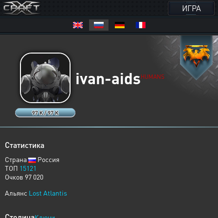
ИГРА
ivan-aids
HUMANS
97 K / 97 K
Статистика
Страна
Россия
ТОП
15121
Очков 97 020
Альянс
Lost Atlantis
Столица
Ключи