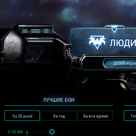
22 505 игро
ЛУЧШИЕ БОИ
За 30 дней
За год
За все время
То
5 137 020