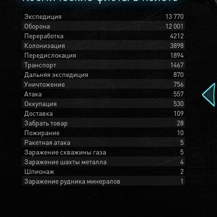
Экспедиция
13 770
Оборона
12 001
Переработка
4212
Колонизация
3898
Передислокация
1894
Транспорт
1467
Дальняя экспедиция
870
Уничтожение
756
Атака
557
Оккупация
530
Доставка
109
Забрать товар
28
Пожирание
10
Ракетная атака
5
Заражение скважины газа
5
Заражение шахты металла
4
Шпионаж
2
Заражение рудника минералов
1