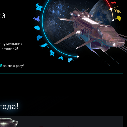
ЕЙ
рону меньших
 с толпой!
Я
за свою расу!
года!