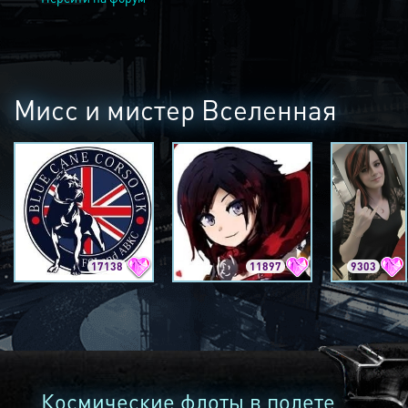
Мисс и мистер Вселенная
17138
11897
9303
Космические флоты в полете