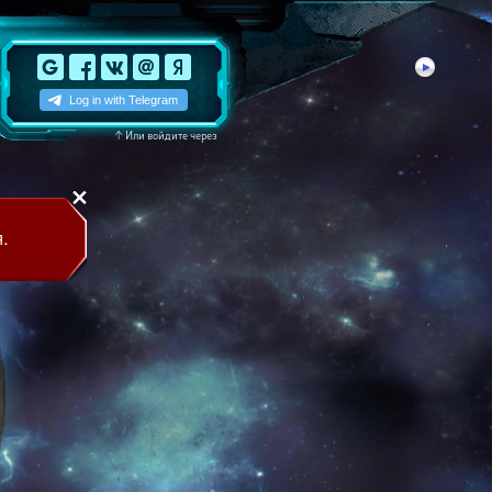
↑
Или войдите через
.