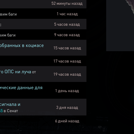
52 минуты назад
1 час назад
вим баги
5 часов назад
с
9 часов назад
вим баги
собранных в коцмасе
15 часов назад
17 часов назад
го ОПС ни луча
от
19 часов назад
ические данные для
1 день назад
сигнала и
3 дня назад
45
в
Сенат
6 дней назад