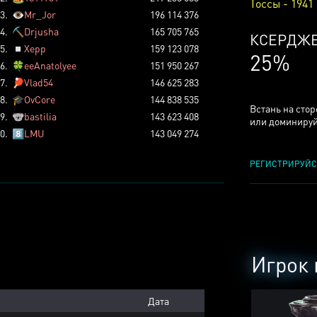
Тоссы - 1941
3.
👁️
Mr_Jor
196 114 376
4.
⛏️
Drjusha
165 705 765
КСЕРДЖ
5.
◽
Xepp
159 123 078
25%
6.
🍀
eeAnatolyee
151 950 267
7.
🏓
Vlad54
146 625 283
8.
🎓
OvCore
144 838 535
Встань на сто
9.
🐨
bastilia
143 623 408
или доминируй
0.
8️⃣
LMU
143 049 274
РЕГИСТРИРУЙС
Игрок 
Дата