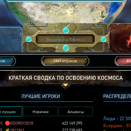
ков
1941 игроков
81
КРАТКАЯ СВОДКА ПО ОСВОЕНИЮ КОСМОСА
ЛУЧШИЕ ИГРОКИ
РАСПРЕДЕЛ
п лучших
Новички
Альянсы
Люди - 22 50
1.
🛑
GEORGY2018
422 149 295
Ксерджи - 81
2.
🏕️
1811961
217 238 683