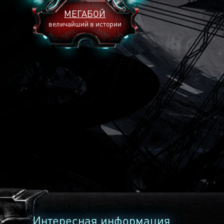
МЕГАБОЙ
величайший в истории
2893
2269
2240
Интересная информация