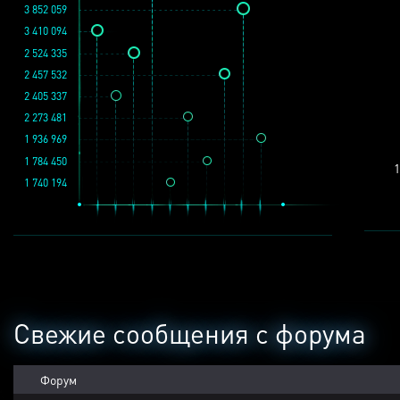
3 852 059
3 410 094
2 524 335
2 457 532
2 405 337
2 273 481
1 936 969
1 784 450
1
1 740 194
Свежие сообщения с форума
Форум