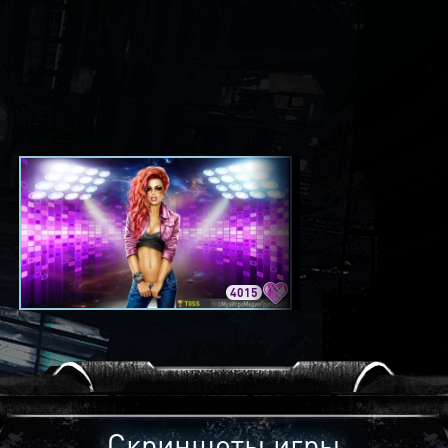
4015
3420
Скриншоты игры