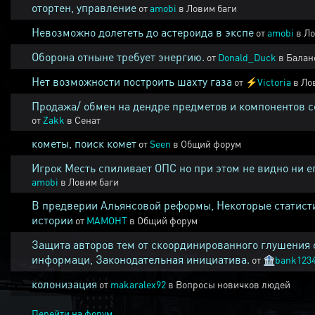
отортен, управление
от
amobi
в
Ловим баги
Невозможно долететь до астероида в экспе
от
amobi
в
Ло
Оборона отныне требует энергию.
от
Donald_Duck
в
Балан
Нет возможности построить шахту газа
от
⚡
Victoria
в
Ло
Продажа/ обмен на дендре предметов и компонентов 
от
Zakk
в
Сенат
кометы, поиск комет
от
Seen
в
Общий форум
Игрок Месть спиливает ОПС но при этом не видно ни е
amobi
в
Ловим баги
В предверии Альянсовой реформы, Некоторые статист
истории
от
MAMOHT
в
Общий форум
Защита авторов тем от скоординированного глушения 
информаци, Законодательная инициатива.
от
🏦
bank123
колонизация
от
makaralex92
в
Вопросы новичков людей
Перейти на форум