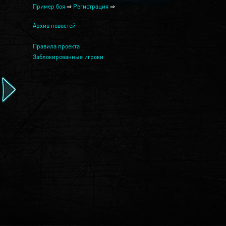
Пример боя
⇒
Регистрация
⇒
Архив новостей
Правила проекта
Заблокированные игроки