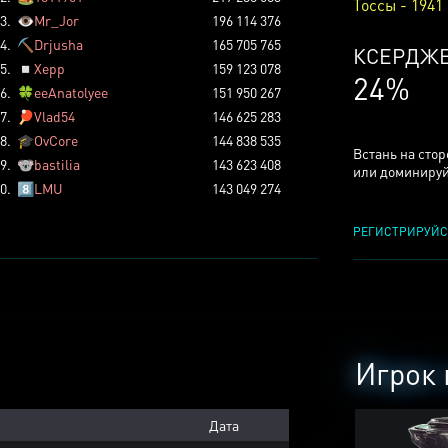
Тоссы - 1941
3.
👁️
Mr_Jor
196 114 376
4.
⛏️
Drjusha
165 705 765
КСЕРДЖ
5.
◽
Xepp
159 123 078
24%
6.
🍀
eeAnatolyee
151 950 267
7.
🏓
Vlad54
146 625 283
8.
🎓
OvCore
144 838 535
Встань на сто
9.
🐨
bastilia
143 623 408
или доминируй
0.
8️⃣
LMU
143 049 274
РЕГИСТРИРУЙС
Игрок 
Дата