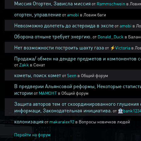
Миссия Отортен, Зависла миссия
от
Rammschwein
в
Ловим
отортен, управление
от
amobi
в
Ловим баги
Невозможно долететь до астероида в экспе
от
amobi
в
Ло
Оборона отныне требует энергию.
от
Donald_Duck
в
Балан
Нет возможности построить шахту газа
от
⚡
Victoria
в
Ло
Продажа/ обмен на дендре предметов и компонентов 
от
Zakk
в
Сенат
кометы, поиск комет
от
Seen
в
Общий форум
В предверии Альянсовой реформы, Некоторые статист
истории
от
MAMOHT
в
Общий форум
Защита авторов тем от скоординированного глушения 
информаци, Законодательная инициатива.
от
🏦
bank123
колонизация
от
makaralex92
в
Вопросы новичков людей
Перейти на форум