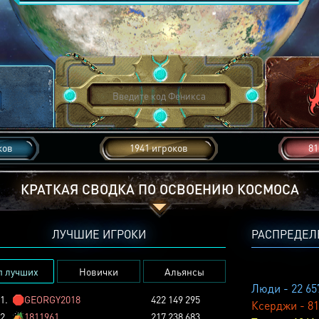
ков
1941 игроков
81
КРАТКАЯ СВОДКА ПО ОСВОЕНИЮ КОСМОСА
ЛУЧШИЕ ИГРОКИ
РАСПРЕДЕЛ
п лучших
Новички
Альянсы
Люди - 22 65
1.
🛑
GEORGY2018
422 149 295
Ксерджи - 81
2.
🏕️
1811961
217 238 683