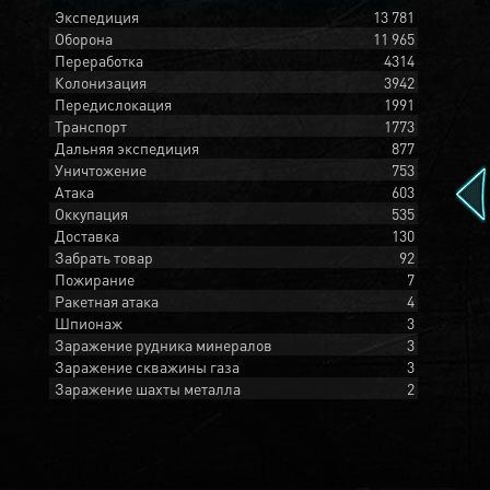
Экспедиция
13 781
Оборона
11 965
Переработка
4314
Колонизация
3942
Передислокация
1991
Транспорт
1773
Дальняя экспедиция
877
Уничтожение
753
Атака
603
Оккупация
535
Доставка
130
Забрать товар
92
Пожирание
7
Ракетная атака
4
Шпионаж
3
Заражение рудника минералов
3
Заражение скважины газа
3
Заражение шахты металла
2