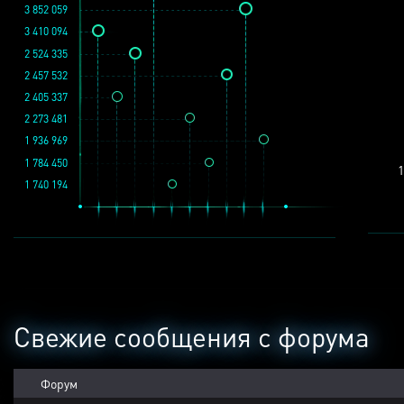
3 852 059
3 410 094
2 524 335
2 457 532
2 405 337
2 273 481
1 936 969
1 784 450
1
1 740 194
Свежие сообщения с форума
Форум