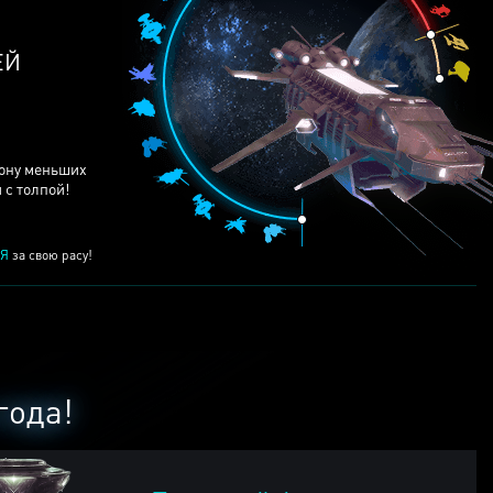
ЕЙ
рону меньших
 с толпой!
Я
за свою расу!
года!