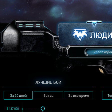
22 657 игро
ЛУЧШИЕ БОИ
За 30 дней
За год
За все время
То
5 137 020