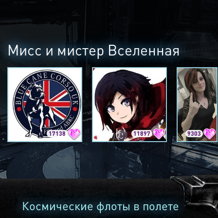
Мисс и мистер Вселенная
17138
11897
9303
Космические флоты в полете