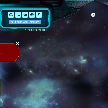
↑
Или войдите через
.