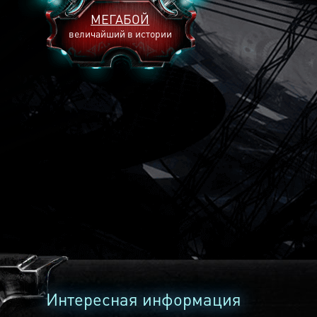
МЕГАБОЙ
величайший в истории
2893
2269
2240
Интересная информация