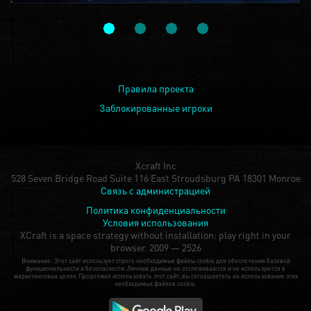
Правила проекта
Заблокированные игроки
Xcraft Inc
528 Seven Bridge Road Suite 116 East Stroudsburg PA 18301 Monroe
Связь с администрацией
Политика конфиденциальности
Условия использования
XCraft is a space strategy without installation: play right in your
browser.
2009 — 2526
Внимание: Этот сайт использует строго необходимые файлы cookie для обеспечения базовой
функциональности и безопасности. Личные данные не отслеживаются и не используются в
маркетинговых целях. Продолжая использовать этот сайт, вы соглашаетесь на использование этих
необходимых файлов cookie.