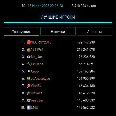
10.
13 Июля 2026 20:26:28
3 410 094 очков
ЛУЧШИЕ ИГРОКИ
Топ лучших
Новички
Альянсы
1.
🛑
GEORGY2018
422 149 238
2.
🏕️
1811961
217 241 078
3.
👁️
Mr_Jor
196 236 520
4.
⛏️
Drjusha
165 714 391
5.
◽
Xepp
159 163 204
6.
🍀
eeAnatolyee
151 950 399
7.
🏓
Vlad54
146 634 180
8.
🎓
OvCore
146 612 370
9.
🐨
bastilia
143 608 339
10.
8️⃣
LMU
143 562 522