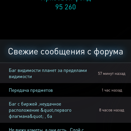
95 260
Свежие сообщения с форума
Баг видимости планет за пределами
57 минут назад
видимости
Передача предметов
1 час назад
Баг с биржей ,неудачное
расположение &quot;первого
8 часов назад
флагмана&quot; , ба
Не вижу кометы, а они есть , Слой с