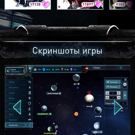
17138
11897
9303
Скриншоты игры