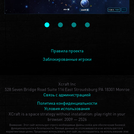
Правила проекта
Заблокированные игроки
Xcraft Inc
528 Seven Bridge Road Suite 116 East Stroudsburg PA 18301 Monroe
Связь с администрацией
Политика конфиденциальности
Условия использования
XCraft is a space strategy without installation: play right in your
browser.
2009 — 2526
Внимание: Этот сайт использует строго необходимые файлы cookie для обеспечения базовой
функциональности и безопасности. Личные данные не отслеживаются и не используются в
маркетинговых целях. Продолжая использовать этот сайт, вы соглашаетесь на использование этих