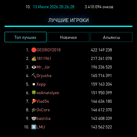
10.
13 Июля 2026 20:26:28
3 410 094 очков
ЛУЧШИЕ ИГРОКИ
Топ лучших
Новички
Альянсы
1.
🛑
GEORGY2018
422 149 238
2.
🏕️
1811961
217 241 078
3.
👁️
Mr_Jor
196 236 520
4.
⛏️
Drjusha
165 714 391
5.
◽
Xepp
159 163 204
6.
🍀
eeAnatolyee
151 950 399
7.
🏓
Vlad54
146 634 180
8.
🎓
OvCore
146 612 370
9.
🐨
bastilia
143 608 339
10.
8️⃣
LMU
143 562 522