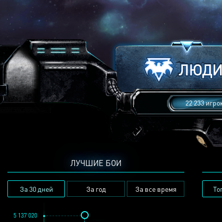
22 233 игро
ЛУЧШИЕ БОИ
За 30 дней
За год
За все время
То
5 137 020