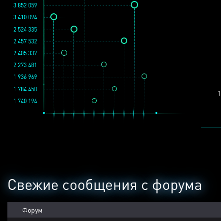
3 852 059
3 410 094
2 524 335
2 457 532
2 405 337
2 273 481
1 936 969
1 784 450
1
1 740 194
Свежие сообщения с форума
Форум