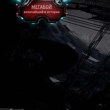
МЕГАБОЙ
величайший в истории
2893
2269
2240