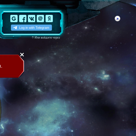
↑
Или войдите через
.