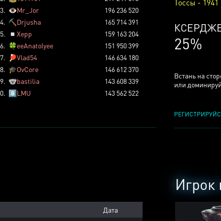
Тоссы - 1941
3.
👁️
Mr_Jor
196 236 520
4.
⛏️
Drjusha
165 714 391
КСЕРДЖ
5.
◽
Xepp
159 163 204
25%
6.
🍀
eeAnatolyee
151 950 399
7.
🏓
Vlad54
146 634 180
8.
🎓
OvCore
146 612 370
Встань на сто
9.
🐨
bastilia
143 608 339
или доминируй
0.
8️⃣
LMU
143 562 522
РЕГИСТРИРУЙС
Игрок 
Дата