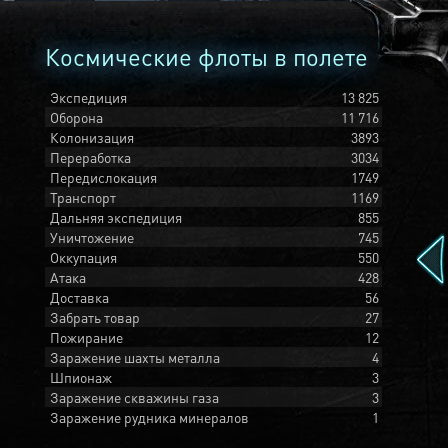
Космические флоты в полете
Экспедиция
13 825
Оборона
11 716
Колонизация
3893
Переработка
3034
Передислокация
1749
Транспорт
1169
Дальняя экспедиция
855
Уничтожение
745
Оккупация
550
Атака
428
Доставка
56
Забрать товар
27
Пожирание
12
Заражение шахты металла
4
Шпионаж
3
Заражение скважины газа
3
Заражение рудника минералов
1