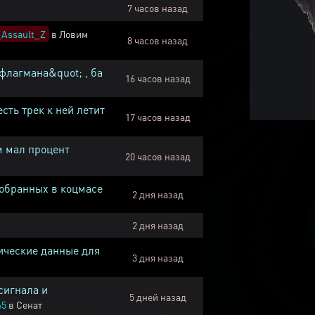
7 часов назад
Assault_Z
в
Ловим
8 часов назад
флагмана&quot; , ба
16 часов назад
есть трек к ней летит
17 часов назад
м мал процент
20 часов назад
собранных в коцмасе
2 дня назад
2 дня назад
ические данные для
3 дня назад
сигнала и
5 дней назад
45
в
Сенат