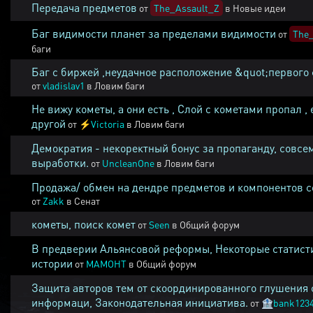
Передача предметов
от
The_Assault_Z
в
Новые идеи
Баг видимости планет за пределами видимости
от
The_
баги
Баг с биржей ,неудачное расположение &quot;первого 
от
vladislav1
в
Ловим баги
Не вижу кометы, а они есть , Слой с кометами пропал , 
другой
от
⚡
Victoria
в
Ловим баги
Демократия - некоректный бонус за пропаганду, совсе
выработки.
от
UncleanOne
в
Ловим баги
Продажа/ обмен на дендре предметов и компонентов 
от
Zakk
в
Сенат
кометы, поиск комет
от
Seen
в
Общий форум
В предверии Альянсовой реформы, Некоторые статист
истории
от
MAMOHT
в
Общий форум
Защита авторов тем от скоординированного глушения 
информаци, Законодательная инициатива.
от
🏦
bank123