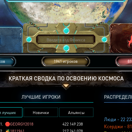
ков
1941 игроков
81
КРАТКАЯ СВОДКА ПО ОСВОЕНИЮ КОСМОСА
ЛУЧШИЕ ИГРОКИ
РАСПРЕДЕЛ
п лучших
Новички
Альянсы
Люди - 22 23
1.
🛑
GEORGY2018
422 149 238
Ксерджи - 81
2.
🏕️
1811961
217 241 078