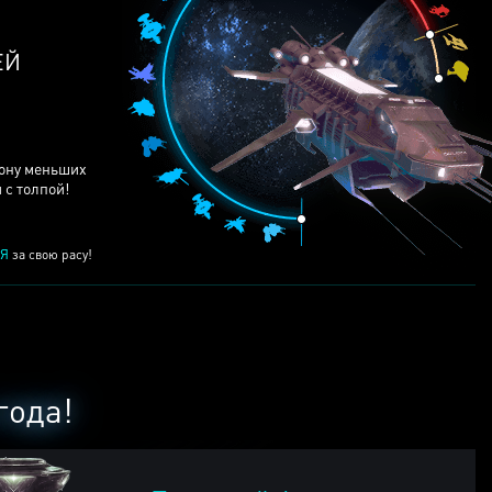
ЕЙ
рону меньших
 с толпой!
Я
за свою расу!
года!