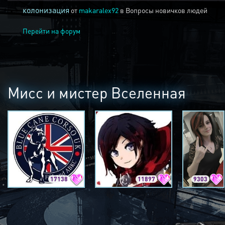
колонизация
от
makaralex92
в
Вопросы новичков людей
Перейти на форум
Мисс и мистер Вселенная
17138
11897
9303