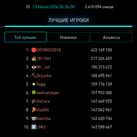
10.
13 Июля 2026 20:26:28
3 410 094 очков
ЛУЧШИЕ ИГРОКИ
Топ лучших
Новички
Альянсы
1.
🛑
GEORGY2018
422 149 150
2.
🏕️
1811961
217 324 657
3.
👁️
Mr_Jor
196 315 472
4.
⛏️
Drjusha
165 695 941
5.
◽
Xepp
159 176 139
6.
🍀
eeAnatolyee
151 953 300
7.
🎓
OvCore
147 469 975
8.
🏓
Vlad54
147 042 961
9.
🐨
bastilia
143 620 734
10.
8️⃣
LMU
143 598 667