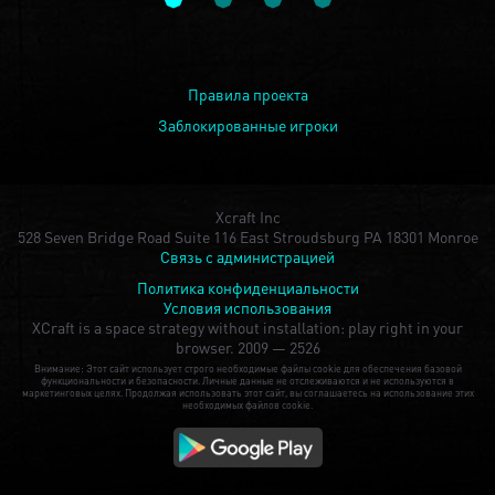
Правила проекта
Заблокированные игроки
Xcraft Inc
528 Seven Bridge Road Suite 116 East Stroudsburg PA 18301 Monroe
Связь с администрацией
Политика конфиденциальности
Условия использования
XCraft is a space strategy without installation: play right in your
browser.
2009 — 2526
Внимание: Этот сайт использует строго необходимые файлы cookie для обеспечения базовой
функциональности и безопасности. Личные данные не отслеживаются и не используются в
маркетинговых целях. Продолжая использовать этот сайт, вы соглашаетесь на использование этих
необходимых файлов cookie.