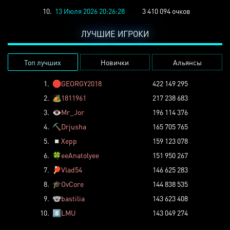
10.
13 Июля 2026 20:26:28
3 410 094 очков
ЛУЧШИЕ ИГРОКИ
Топ лучших
Новички
Альянсы
1.
🛑
GEORGY2018
422 149 295
2.
🏕️
1811961
217 238 683
3.
👁️
Mr_Jor
196 114 376
4.
⛏️
Drjusha
165 705 765
5.
◽
Xepp
159 123 078
6.
🍀
eeAnatolyee
151 950 267
7.
🏓
Vlad54
146 625 283
8.
🎓
OvCore
144 838 535
9.
🐨
bastilia
143 623 408
10.
8️⃣
LMU
143 049 274