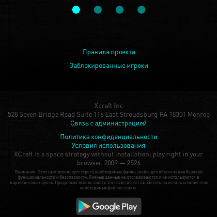
Правила проекта
Заблокированные игроки
Xcraft Inc
528 Seven Bridge Road Suite 116 East Stroudsburg PA 18301 Monroe
Связь с администрацией
Политика конфиденциальности
Условия использования
XCraft is a space strategy without installation: play right in your
browser.
2009 — 2526
Внимание: Этот сайт использует строго необходимые файлы cookie для обеспечения базовой
функциональности и безопасности. Личные данные не отслеживаются и не используются в
маркетинговых целях. Продолжая использовать этот сайт, вы соглашаетесь на использование этих
необходимых файлов cookie.