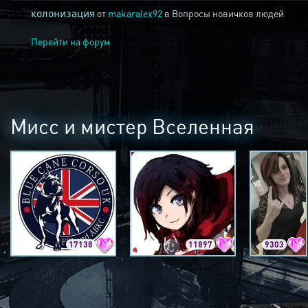
колонизация
от
makaralex92
в
Вопросы новичков людей
Перейти на форум
Мисс и мистер Вселенная
17138
11897
9303