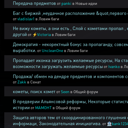
Передача предметов
от
panki
в
Новые идеи
Баг с биржей ,неудачное расположение &quot;первого 
от
vladislav1
в
Ловим баги
Не вижу кометы, а они есть , Слой с кометами пропал , 
другой
от
⚡
Victoria
в
Ловим баги
Демократия - некоректный бонус за пропаганду, совсе
выработки.
от
UncleanOne
в
Ловим баги
Пропадает иконка загрузить желаемые ресурсы, На ста
возможности загружать желаемые ресурсы
от
Ivanko
в
Ло
Продажа/ обмен на дендре предметов и компонентов 
от
Zakk
в
Сенат
кометы, поиск комет
от
Seen
в
Общий форум
В предверии Альянсовой реформы, Некоторые статист
истории
от
MAMOHT
в
Общий форум
Защита авторов тем от скоординированного глушения 
информаци, Законодательная инициатива.
от
🏦
bank123