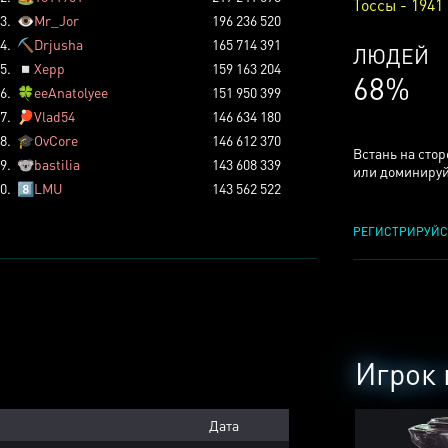
Тоссы - 1941
3.
👁️
Mr_Jor
196 236 520
4.
⛏️
Drjusha
165 714 391
КСЕРДЖ
5.
◽
Xepp
159 163 204
25%
6.
🍀
eeAnatolyee
151 950 399
7.
🏓
Vlad54
146 634 180
8.
🎓
OvCore
146 612 370
Встань на сто
9.
🐨
bastilia
143 608 339
или доминируй
0.
8️⃣
LMU
143 562 522
РЕГИСТРИРУЙС
Игрок 
Дата