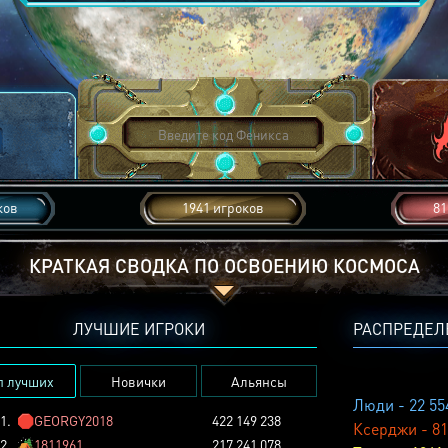
ков
1941 игроков
81
КРАТКАЯ СВОДКА ПО ОСВОЕНИЮ КОСМОСА
ЛУЧШИЕ ИГРОКИ
РАСПРЕДЕЛ
п лучших
Новички
Альянсы
Люди - 22 55
1.
🛑
GEORGY2018
422 149 238
Ксерджи - 81
2.
🏕️
1811961
217 241 078