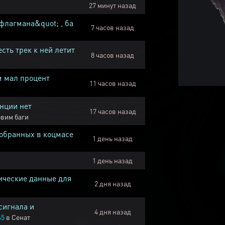
27 минут назад
флагмана&quot; , ба
7 часов назад
есть трек к ней летит
8 часов назад
м мал процент
11 часов назад
нции нет
17 часов назад
вим баги
собранных в коцмасе
1 день назад
1 день назад
ические данные для
2 дня назад
сигнала и
4 дня назад
45
в
Сенат