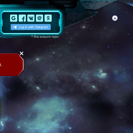
↑
Или войдите через
.