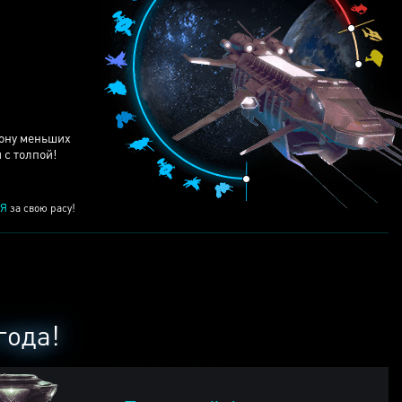
ЕЙ
рону меньших
 с толпой!
Я
за свою расу!
года!