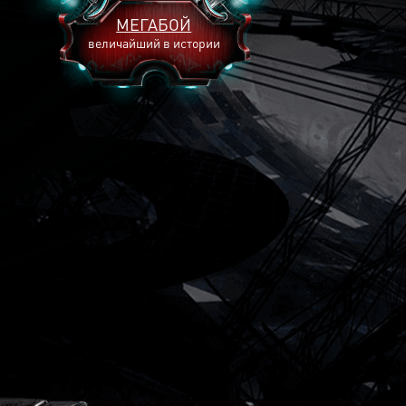
МЕГАБОЙ
величайший в истории
2893
2269
2240