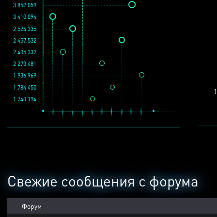
3 852 059
3 410 094
2 524 335
2 457 532
2 405 337
2 273 481
1 936 969
1 784 450
1
1 740 194
Свежие сообщения с форума
Форум