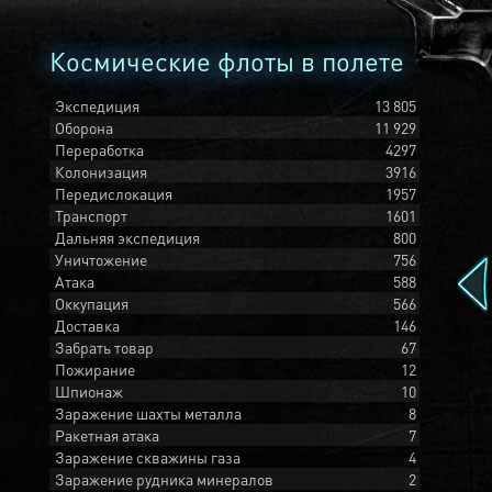
Космические флоты в полете
Экспедиция
13 805
Оборона
11 929
Переработка
4297
Колонизация
3916
Передислокация
1957
Транспорт
1601
Дальняя экспедиция
800
Уничтожение
756
Атака
588
Оккупация
566
Доставка
146
Забрать товар
67
Пожирание
12
Шпионаж
10
Заражение шахты металла
8
Ракетная атака
7
Заражение скважины газа
4
Заражение рудника минералов
2