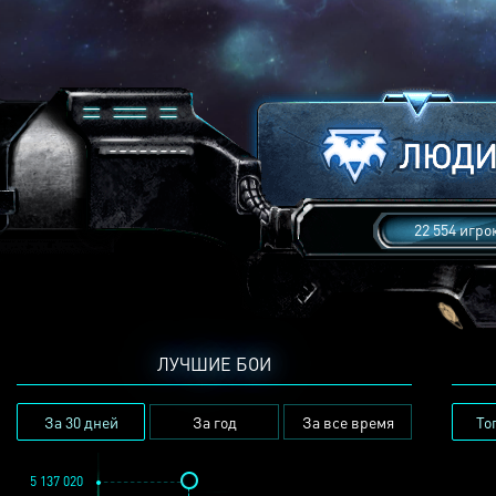
22 554 игро
ЛУЧШИЕ БОИ
За 30 дней
За год
За все время
То
5 137 020