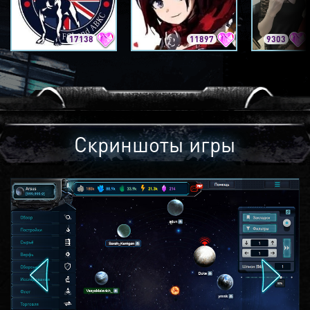
17138
11897
9303
Скриншоты игры