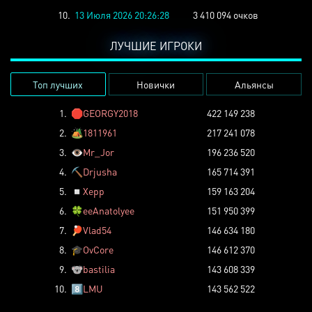
10.
13 Июля 2026 20:26:28
3 410 094 очков
ЛУЧШИЕ ИГРОКИ
Топ лучших
Новички
Альянсы
1.
🛑
GEORGY2018
422 149 238
2.
🏕️
1811961
217 241 078
3.
👁️
Mr_Jor
196 236 520
4.
⛏️
Drjusha
165 714 391
5.
◽
Xepp
159 163 204
6.
🍀
eeAnatolyee
151 950 399
7.
🏓
Vlad54
146 634 180
8.
🎓
OvCore
146 612 370
9.
🐨
bastilia
143 608 339
10.
8️⃣
LMU
143 562 522