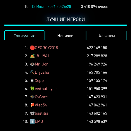
10.
13 Июля 2026 20:26:28
3 410 094 очков
ЛУЧШИЕ ИГРОКИ
Топ лучших
Новички
Альянсы
1.
🛑
GEORGY2018
422 149 150
2.
🏕️
1811961
217 289 828
3.
👁️
Mr_Jor
196 249 926
4.
⛏️
Drjusha
165 705 166
5.
◽
Xepp
159 155 174
6.
🍀
eeAnatolyee
151 950 399
7.
🎓
OvCore
147 423 931
8.
🏓
Vlad54
147 042 961
9.
🐨
bastilia
143 602 165
10.
8️⃣
LMU
143 598 639