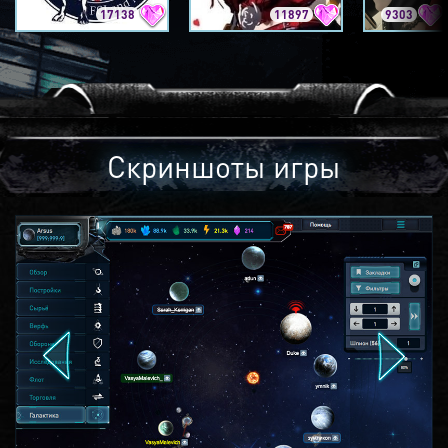
17138
11897
9303
Скриншоты игры