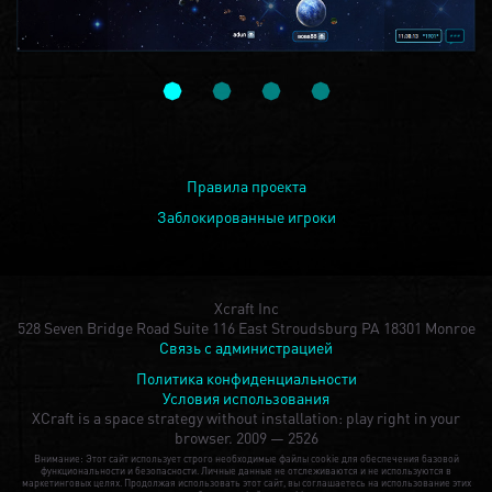
Правила проекта
Заблокированные игроки
Xcraft Inc
528 Seven Bridge Road Suite 116 East Stroudsburg PA 18301 Monroe
Связь с администрацией
Политика конфиденциальности
Условия использования
XCraft is a space strategy without installation: play right in your
browser.
2009 — 2526
Внимание: Этот сайт использует строго необходимые файлы cookie для обеспечения базовой
функциональности и безопасности. Личные данные не отслеживаются и не используются в
маркетинговых целях. Продолжая использовать этот сайт, вы соглашаетесь на использование этих