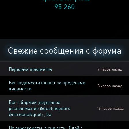
95 260
Свежие сообщения с форума
Передача предметов
7 часов назад
Баг видимости планет за пределами
8 часов назад
видимости
Баг с биржей ,неудачное
расположение &quot;первого
16 часов назад
флагмана&quot; , ба
Не вижу кометы, а они есть , Слой с