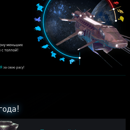
ЕЙ
рону меньших
 с толпой!
Я
за свою расу!
года!