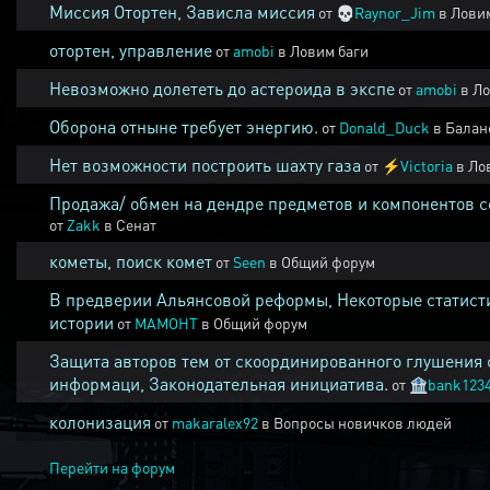
Миссия Отортен, Зависла миссия
от
💀
Raynor_Jim
в
Ловим
отортен, управление
от
amobi
в
Ловим баги
Невозможно долететь до астероида в экспе
от
amobi
в
Ло
Оборона отныне требует энергию.
от
Donald_Duck
в
Балан
Нет возможности построить шахту газа
от
⚡
Victoria
в
Ло
Продажа/ обмен на дендре предметов и компонентов 
от
Zakk
в
Сенат
кометы, поиск комет
от
Seen
в
Общий форум
В предверии Альянсовой реформы, Некоторые статист
истории
от
MAMOHT
в
Общий форум
Защита авторов тем от скоординированного глушения 
информаци, Законодательная инициатива.
от
🏦
bank123
колонизация
от
makaralex92
в
Вопросы новичков людей
Перейти на форум