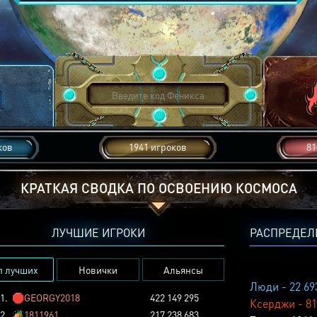
ков
1941 игроков
81
КРАТКАЯ СВОДКА ПО ОСВОЕНИЮ КОСМОСА
ЛУЧШИЕ ИГРОКИ
РАСПРЕДЕЛ
п лучших
Новички
Альянсы
Люди - 22 69
1.
🛑
GEORGY2018
422 149 295
Ксерджи - 81
2.
🏕️
1811961
217 238 683