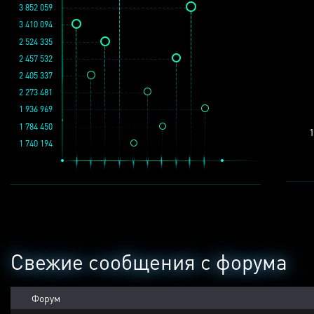
3 852 059
3 410 094
2 524 335
2 457 532
2 405 337
2 273 481
1 936 969
1 784 450
1
1 740 194
Свежие сообщения с форума
Форум