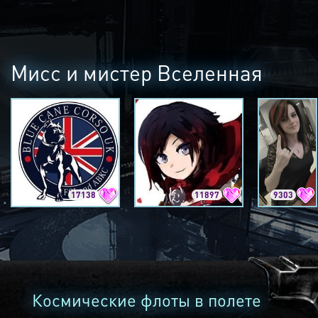
Мисс и мистер Вселенная
17138
11897
9303
Космические флоты в полете