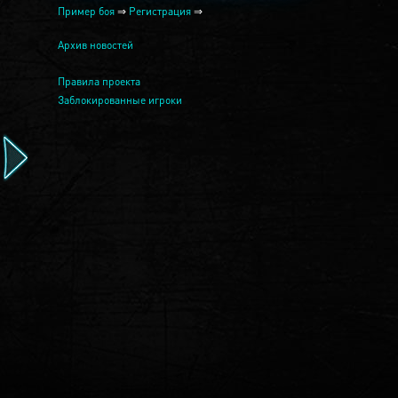
Пример боя
⇒
Регистрация
⇒
Архив новостей
Правила проекта
Заблокированные игроки