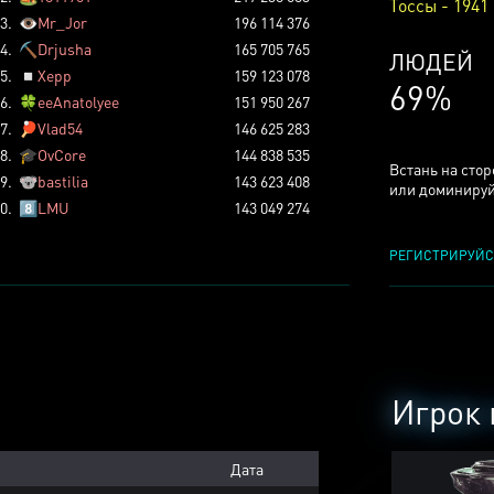
Тоссы - 1941
3.
👁️
Mr_Jor
196 114 376
4.
⛏️
Drjusha
165 705 765
КСЕРДЖ
5.
◽
Xepp
159 123 078
24%
6.
🍀
eeAnatolyee
151 950 267
7.
🏓
Vlad54
146 625 283
8.
🎓
OvCore
144 838 535
Встань на сто
9.
🐨
bastilia
143 623 408
или доминируй
0.
8️⃣
LMU
143 049 274
РЕГИСТРИРУЙС
Игрок 
Дата