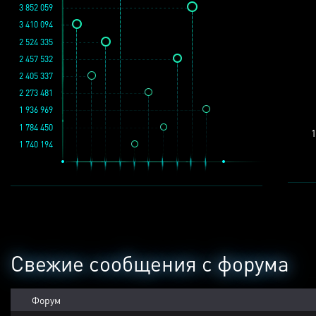
3 852 059
3 410 094
2 524 335
2 457 532
2 405 337
2 273 481
1 936 969
1 784 450
1
1 740 194
Свежие сообщения с форума
Форум