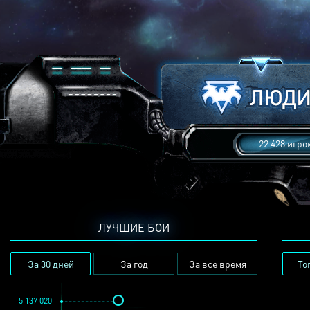
22 428 игро
ЛУЧШИЕ БОИ
За 30 дней
За год
За все время
То
5 137 020