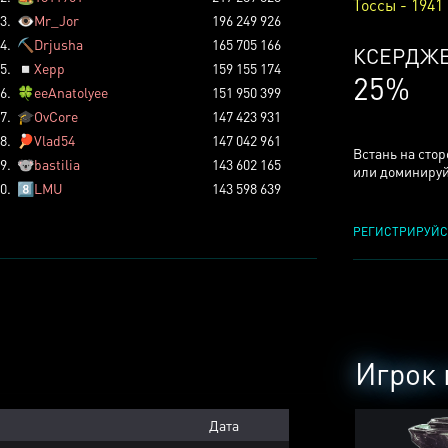
Тоссы - 1941
3.
👁️
Mr_Jor
196 249 926
4.
⛏️
Drjusha
165 705 166
КСЕРДЖ
5.
◽
Xepp
159 155 174
25%
6.
🍀
eeAnatolyee
151 950 399
7.
🎓
OvCore
147 423 931
8.
🏓
Vlad54
147 042 961
Встань на сто
9.
🐨
bastilia
143 602 165
или доминируй
0.
8️⃣
LMU
143 598 639
РЕГИСТРИРУЙС
Игрок 
Дата