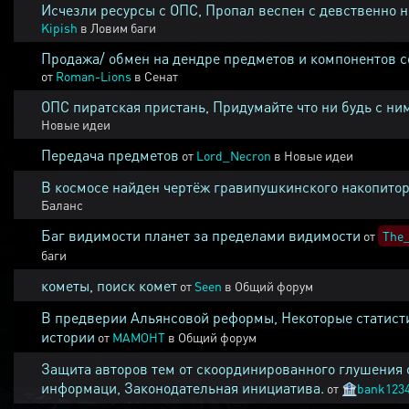
Исчезли ресурсы с ОПС, Пропал веспен с девственно 
Kipish
в
Ловим баги
Продажа/ обмен на дендре предметов и компонентов 
от
Roman-Lions
в
Сенат
ОПС пиратская пристань, Придумайте что ни будь с ни
Новые идеи
Передача предметов
от
Lord_Necron
в
Новые идеи
В космосе найден чертёж гравипушкинского накопитор
Баланс
Баг видимости планет за пределами видимости
от
The_
баги
кометы, поиск комет
от
Seen
в
Общий форум
В предверии Альянсовой реформы, Некоторые статист
истории
от
MAMOHT
в
Общий форум
Защита авторов тем от скоординированного глушения 
информаци, Законодательная инициатива.
от
🏦
bank123