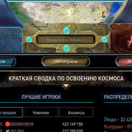
ков
1941 игроков
81
КРАТКАЯ СВОДКА ПО ОСВОЕНИЮ КОСМОСА
ЛУЧШИЕ ИГРОКИ
РАСПРЕДЕЛ
п лучших
Новички
Альянсы
Люди - 22 42
1.
🛑
GEORGY2018
422 149 150
Ксерджи - 81
2.
🏕️
1811961
217 289 828