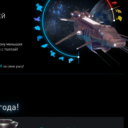
ЕЙ
рону меньших
 с толпой!
Я
за свою расу!
года!