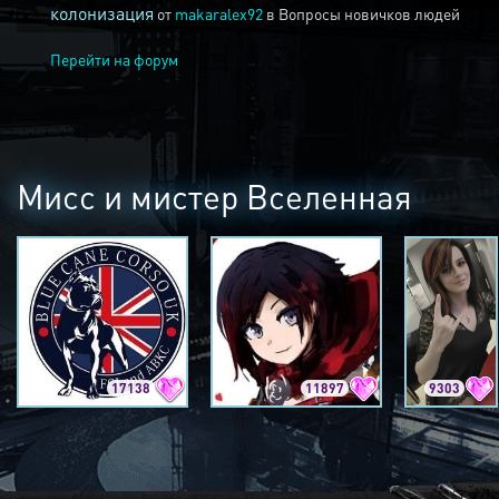
колонизация
от
makaralex92
в
Вопросы новичков людей
Перейти на форум
Мисс и мистер Вселенная
17138
11897
9303