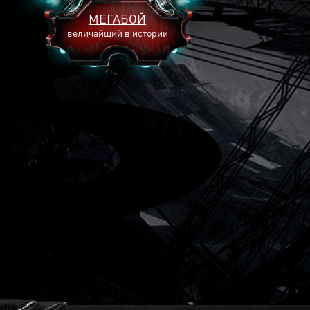
МЕГАБОЙ
величайший в истории
2893
2269
2240