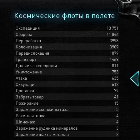
Космические флоты в полете
Экспедиция
13 751
Оборона
11 846
Переработка
3993
Колонизация
3909
Передислокация
1879
Транспорт
1469
Дальняя экспедиция
811
Уничтожение
753
Атака
635
Оккупация
612
Доставка
79
Забрать товар
41
Пожирание
15
Заражение скважины газа
5
Ракетная атака
4
Шпионаж
4
Заражение рудника минералов
3
Заражение шахты металла
2