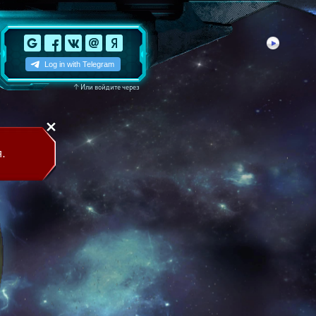
↑
Или войдите через
.