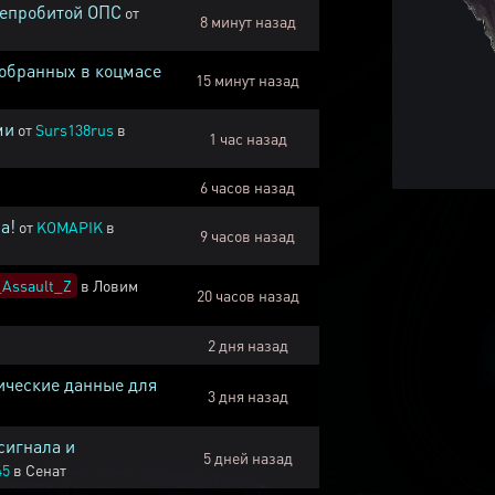
непробитой ОПС
от
8 минут назад
собранных в коцмасе
15 минут назад
ми
от
Surs138rus
в
1 час назад
6 часов назад
а!
от
KOMAPIK
в
9 часов назад
Assault_Z
в
Ловим
20 часов назад
2 дня назад
ические данные для
3 дня назад
сигнала и
5 дней назад
45
в
Сенат