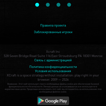
Правила проекта
Заблокированные игроки
Xcraft Inc
528 Seven Bridge Road Suite 116 East Stroudsburg PA 18301 Monroe
Связь с администрацией
Политика конфиденциальности
Условия использования
XCraft is a space strategy without installation: play right in your
browser.
2009 — 2526
Внимание: Этот сайт использует строго необходимые файлы cookie для обеспечения базовой
функциональности и безопасности. Личные данные не отслеживаются и не используются в
маркетинговых целях. Продолжая использовать этот сайт, вы соглашаетесь на использование этих
необходимых файлов cookie.