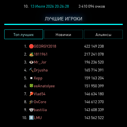
10.
13 Июля 2026 20:26:28
3 410 094 очков
ЛУЧШИЕ ИГРОКИ
Топ лучших
Новички
Альянсы
1.
🛑
GEORGY2018
422 149 238
2.
🏕️
1811961
217 241 078
3.
👁️
Mr_Jor
196 236 520
4.
⛏️
Drjusha
165 714 391
5.
◽
Xepp
159 163 204
6.
🍀
eeAnatolyee
151 950 399
7.
🏓
Vlad54
146 634 180
8.
🎓
OvCore
146 612 370
9.
🐨
bastilia
143 608 339
10.
8️⃣
LMU
143 562 522