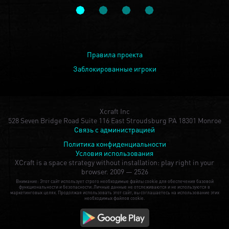
Правила проекта
Заблокированные игроки
Xcraft Inc
528 Seven Bridge Road Suite 116 East Stroudsburg PA 18301 Monroe
Связь с администрацией
Политика конфиденциальности
Условия использования
XCraft is a space strategy without installation: play right in your
browser.
2009 — 2526
Внимание: Этот сайт использует строго необходимые файлы cookie для обеспечения базовой
функциональности и безопасности. Личные данные не отслеживаются и не используются в
маркетинговых целях. Продолжая использовать этот сайт, вы соглашаетесь на использование этих
необходимых файлов cookie.