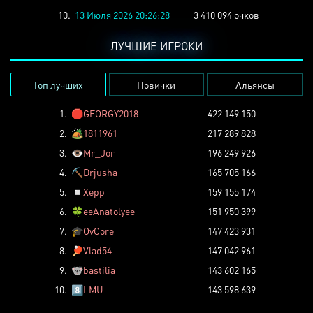
10.
13 Июля 2026 20:26:28
3 410 094 очков
ЛУЧШИЕ ИГРОКИ
Топ лучших
Новички
Альянсы
1.
🛑
GEORGY2018
422 149 150
2.
🏕️
1811961
217 289 828
3.
👁️
Mr_Jor
196 249 926
4.
⛏️
Drjusha
165 705 166
5.
◽
Xepp
159 155 174
6.
🍀
eeAnatolyee
151 950 399
7.
🎓
OvCore
147 423 931
8.
🏓
Vlad54
147 042 961
9.
🐨
bastilia
143 602 165
10.
8️⃣
LMU
143 598 639