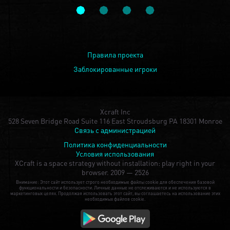
Правила проекта
Заблокированные игроки
Xcraft Inc
528 Seven Bridge Road Suite 116 East Stroudsburg PA 18301 Monroe
Связь с администрацией
Политика конфиденциальности
Условия использования
XCraft is a space strategy without installation: play right in your
browser.
2009 — 2526
Внимание: Этот сайт использует строго необходимые файлы cookie для обеспечения базовой
функциональности и безопасности. Личные данные не отслеживаются и не используются в
маркетинговых целях. Продолжая использовать этот сайт, вы соглашаетесь на использование этих
необходимых файлов cookie.