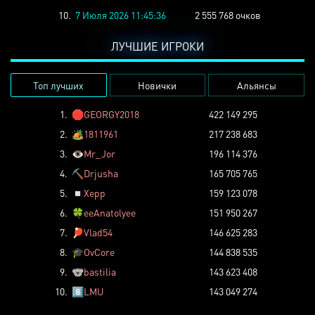
10.
7 Июля 2026 11:45:36
2 555 768 очков
ЛУЧШИЕ ИГРОКИ
Топ лучших
Новички
Альянсы
1.
🛑
GEORGY2018
422 149 295
2.
🏕️
1811961
217 238 683
3.
👁️
Mr_Jor
196 114 376
4.
⛏️
Drjusha
165 705 765
5.
◽
Xepp
159 123 078
6.
🍀
eeAnatolyee
151 950 267
7.
🏓
Vlad54
146 625 283
8.
🎓
OvCore
144 838 535
9.
🐨
bastilia
143 623 408
10.
8️⃣
LMU
143 049 274