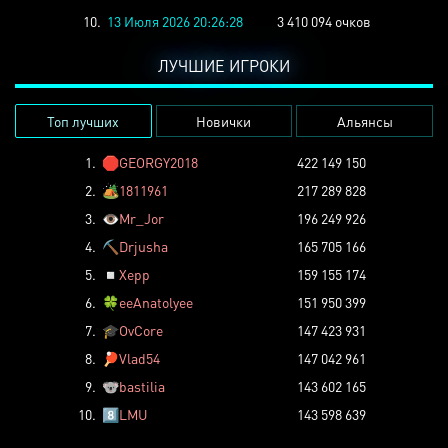
10.
13 Июля 2026 20:26:28
3 410 094 очков
ЛУЧШИЕ ИГРОКИ
Топ лучших
Новички
Альянсы
1.
🛑
GEORGY2018
422 149 150
2.
🏕️
1811961
217 289 828
3.
👁️
Mr_Jor
196 249 926
4.
⛏️
Drjusha
165 705 166
5.
◽
Xepp
159 155 174
6.
🍀
eeAnatolyee
151 950 399
7.
🎓
OvCore
147 423 931
8.
🏓
Vlad54
147 042 961
9.
🐨
bastilia
143 602 165
10.
8️⃣
LMU
143 598 639