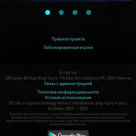
Правила проекта
Заблокированные игроки
Xcraft Inc
528 Seven Bridge Road Suite 116 East Stroudsburg PA 18301 Monroe
Связь с администрацией
Политика конфиденциальности
Условия использования
XCraft is a space strategy without installation: play right in your
browser.
2009 — 2526
Внимание: Этот сайт использует строго необходимые файлы cookie для обеспечения базовой
функциональности и безопасности. Личные данные не отслеживаются и не используются в
маркетинговых целях. Продолжая использовать этот сайт, вы соглашаетесь на использование этих
необходимых файлов cookie.