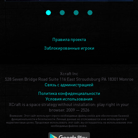
Правила проекта
Заблокированные игроки
Xcraft Inc
528 Seven Bridge Road Suite 116 East Stroudsburg PA 18301 Monroe
Связь с администрацией
Политика конфиденциальности
Условия использования
XCraft is a space strategy without installation: play right in your
browser.
2009 — 2526
Внимание: Этот сайт использует строго необходимые файлы cookie для обеспечения базовой
функциональности и безопасности. Личные данные не отслеживаются и не используются в
маркетинговых целях. Продолжая использовать этот сайт, вы соглашаетесь на использование этих
необходимых файлов cookie.