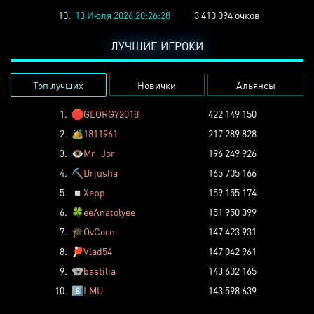
10.
13 Июля 2026 20:26:28
3 410 094 очков
ЛУЧШИЕ ИГРОКИ
Топ лучших
Новички
Альянсы
1.
🛑
GEORGY2018
422 149 150
2.
🏕️
1811961
217 289 828
3.
👁️
Mr_Jor
196 249 926
4.
⛏️
Drjusha
165 705 166
5.
◽
Xepp
159 155 174
6.
🍀
eeAnatolyee
151 950 399
7.
🎓
OvCore
147 423 931
8.
🏓
Vlad54
147 042 961
9.
🐨
bastilia
143 602 165
10.
8️⃣
LMU
143 598 639