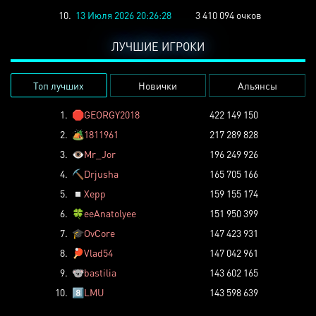
10.
13 Июля 2026 20:26:28
3 410 094 очков
ЛУЧШИЕ ИГРОКИ
Топ лучших
Новички
Альянсы
1.
🛑
GEORGY2018
422 149 150
2.
🏕️
1811961
217 289 828
3.
👁️
Mr_Jor
196 249 926
4.
⛏️
Drjusha
165 705 166
5.
◽
Xepp
159 155 174
6.
🍀
eeAnatolyee
151 950 399
7.
🎓
OvCore
147 423 931
8.
🏓
Vlad54
147 042 961
9.
🐨
bastilia
143 602 165
10.
8️⃣
LMU
143 598 639