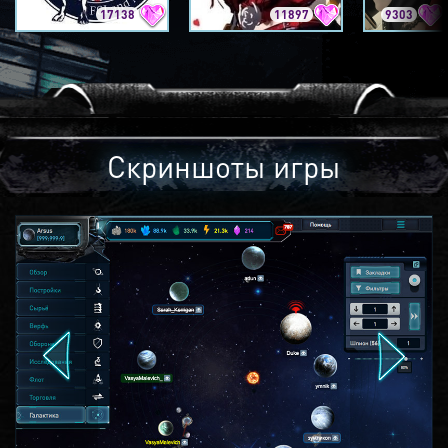
17138
11897
9303
Скриншоты игры