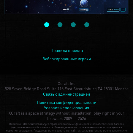
Правила проекта
Заблокированные игроки
Xcraft Inc
528 Seven Bridge Road Suite 116 East Stroudsburg PA 18301 Monroe
Связь с администрацией
Политика конфиденциальности
Условия использования
XCraft is a space strategy without installation: play right in your
browser.
2009 — 2526
Внимание: Этот сайт использует строго необходимые файлы cookie для обеспечения базовой
функциональности и безопасности. Личные данные не отслеживаются и не используются в
маркетинговых целях. Продолжая использовать этот сайт, вы соглашаетесь на использование этих