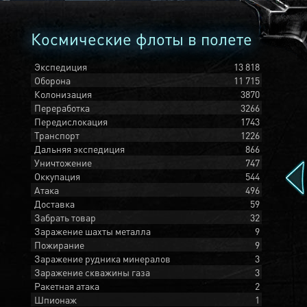
Космические флоты в полете
Экспедиция
13 818
Оборона
11 715
Колонизация
3870
Переработка
3266
Передислокация
1743
Транспорт
1226
Дальняя экспедиция
866
Уничтожение
747
Оккупация
544
Атака
496
Доставка
59
Забрать товар
32
Заражение шахты металла
9
Пожирание
9
Заражение рудника минералов
3
Заражение скважины газа
3
Ракетная атака
2
Шпионаж
1