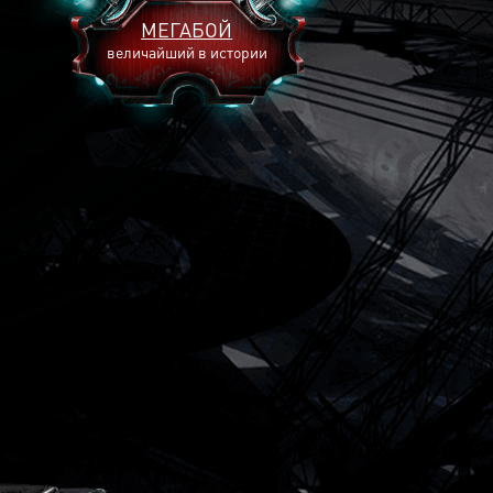
МЕГАБОЙ
величайший в истории
2893
2269
2240