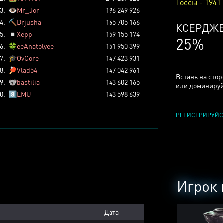
Тоссы - 1941
3.
👁️
Mr_Jor
196 249 926
4.
⛏️
Drjusha
165 705 166
КСЕРДЖ
5.
◽
Xepp
159 155 174
25%
6.
🍀
eeAnatolyee
151 950 399
7.
🎓
OvCore
147 423 931
8.
🏓
Vlad54
147 042 961
Встань на сто
9.
🐨
bastilia
143 602 165
или доминируй
0.
8️⃣
LMU
143 598 639
РЕГИСТРИРУЙС
Игрок 
Дата