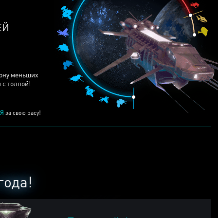
ЕЙ
рону меньших
 с толпой!
Я
за свою расу!
года!