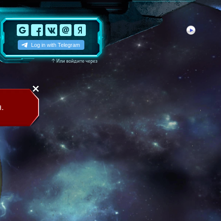
↑
Или войдите через
.