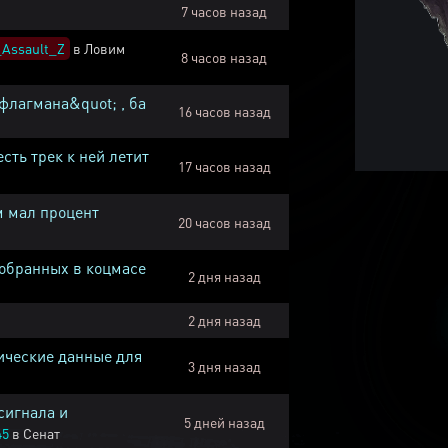
7 часов назад
Assault_Z
в
Ловим
8 часов назад
флагмана&quot; , ба
16 часов назад
есть трек к ней летит
17 часов назад
м мал процент
20 часов назад
собранных в коцмасе
2 дня назад
2 дня назад
ические данные для
3 дня назад
сигнала и
5 дней назад
45
в
Сенат