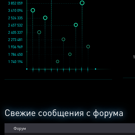
3 852 059
3 410 094
2 524 335
2 457 532
2 405 337
2 273 481
1 936 969
1 784 450
1
1 740 194
Свежие сообщения с форума
Форум