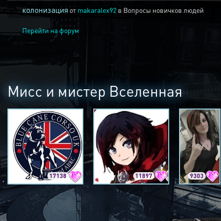
колонизация
от
makaralex92
в
Вопросы новичков людей
Перейти на форум
Мисс и мистер Вселенная
17138
11897
9303