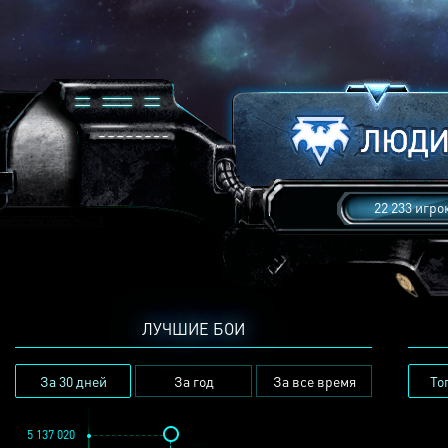
22 233 игро
ЛУЧШИЕ БОИ
За 30 дней
За год
За все время
То
5 137 020