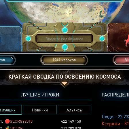
ков
1941 игроков
81
КРАТКАЯ СВОДКА ПО ОСВОЕНИЮ КОСМОСА
ЛУЧШИЕ ИГРОКИ
РАСПРЕДЕЛ
п лучших
Новички
Альянсы
Люди - 22 23
1.
🛑
GEORGY2018
422 149 150
Ксерджи - 81
2.
🏕️
1811961
217 289 828