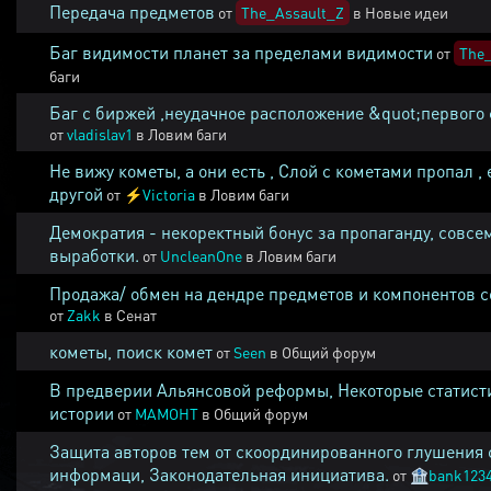
Передача предметов
от
The_Assault_Z
в
Новые идеи
Баг видимости планет за пределами видимости
от
The_
баги
Баг с биржей ,неудачное расположение &quot;первого 
от
vladislav1
в
Ловим баги
Не вижу кометы, а они есть , Слой с кометами пропал , 
другой
от
⚡
Victoria
в
Ловим баги
Демократия - некоректный бонус за пропаганду, совсе
выработки.
от
UncleanOne
в
Ловим баги
Продажа/ обмен на дендре предметов и компонентов 
от
Zakk
в
Сенат
кометы, поиск комет
от
Seen
в
Общий форум
В предверии Альянсовой реформы, Некоторые статист
истории
от
MAMOHT
в
Общий форум
Защита авторов тем от скоординированного глушения 
информаци, Законодательная инициатива.
от
🏦
bank123