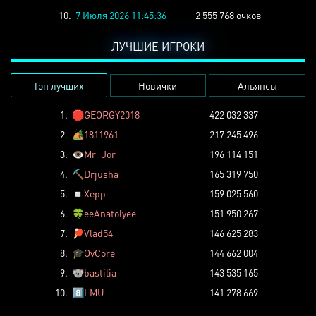
10.
7 Июля 2026 11:45:36
2 555 768 очков
ЛУЧШИЕ ИГРОКИ
Топ лучших
Новички
Альянсы
1.
🛑
GEORGY2018
422 032 337
2.
🏕️
1811961
217 245 496
3.
👁️
Mr_Jor
196 114 151
4.
⛏️
Drjusha
165 319 750
5.
◽
Xepp
159 025 560
6.
🍀
eeAnatolyee
151 950 267
7.
🏓
Vlad54
146 625 283
8.
🎓
OvCore
144 662 004
9.
🐨
bastilia
143 535 165
10.
8️⃣
LMU
141 278 669