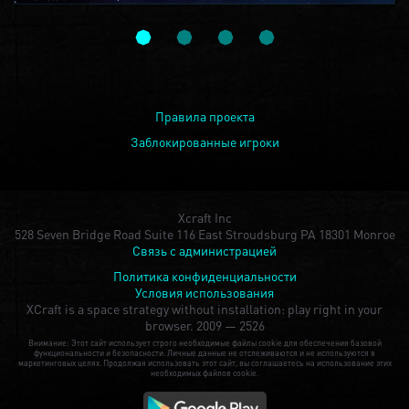
Правила проекта
Заблокированные игроки
Xcraft Inc
528 Seven Bridge Road Suite 116 East Stroudsburg PA 18301 Monroe
Связь с администрацией
Политика конфиденциальности
Условия использования
XCraft is a space strategy without installation: play right in your
browser.
2009 — 2526
Внимание: Этот сайт использует строго необходимые файлы cookie для обеспечения базовой
функциональности и безопасности. Личные данные не отслеживаются и не используются в
маркетинговых целях. Продолжая использовать этот сайт, вы соглашаетесь на использование этих
необходимых файлов cookie.