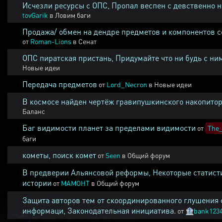
Исчезли ресурсы с ОПС, Пропал веспен с девственно 
tovGarik
в
Ловим баги
Продажа/ обмен на дендре предметов и компонентов 
от
Roman-Lions
в
Сенат
ОПС пиратская пристань, Придумайте что ни будь с ни
Новые идеи
Передача предметов
от
Lord_Necron
в
Новые идеи
В космосе найден чертёж гравипушкинского накопитор
Баланс
Баг видимости планет за пределами видимости
от
The_
баги
кометы, поиск комет
от
Seen
в
Общий форум
В предверии Альянсовой реформы, Некоторые статист
истории
от
MAMOHT
в
Общий форум
Защита авторов тем от скоординированного глушения 
информаци, Законодательная инициатива.
от
🏦
bank123