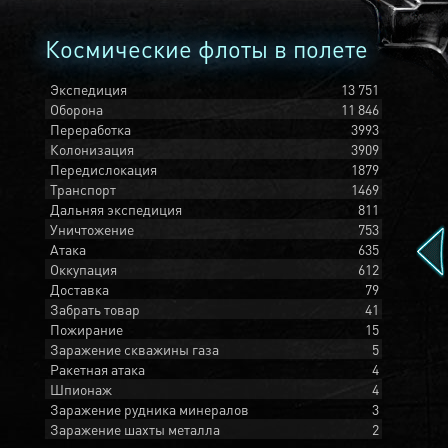
Космические флоты в полете
Экспедиция
13 751
Оборона
11 846
Переработка
3993
Колонизация
3909
Передислокация
1879
Транспорт
1469
Дальняя экспедиция
811
Уничтожение
753
Атака
635
Оккупация
612
Доставка
79
Забрать товар
41
Пожирание
15
Заражение скважины газа
5
Ракетная атака
4
Шпионаж
4
Заражение рудника минералов
3
Заражение шахты металла
2