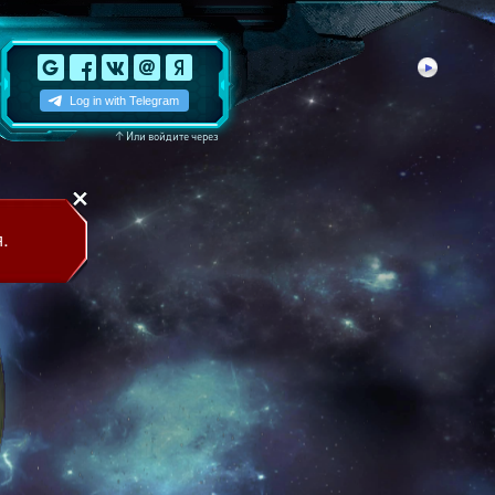
↑
Или войдите через
.