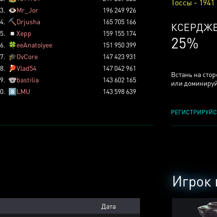
Тоссы - 1941
3.
👁️
Mr_Jor
196 249 926
4.
⛏️
Drjusha
165 705 166
КСЕРДЖ
5.
◽
Xepp
159 155 174
25%
6.
🍀
eeAnatolyee
151 950 399
7.
🎓
OvCore
147 423 931
8.
🏓
Vlad54
147 042 961
Встань на сто
9.
🐨
bastilia
143 602 165
или доминируй
0.
8️⃣
LMU
143 598 639
РЕГИСТРИРУЙС
Игрок 
Дата