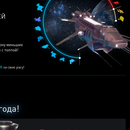
ЕЙ
рону меньших
 с толпой!
Я
за свою расу!
года!