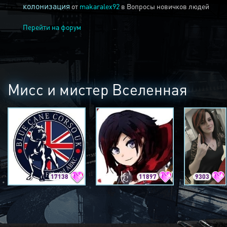
колонизация
от
makaralex92
в
Вопросы новичков людей
Перейти на форум
Мисс и мистер Вселенная
17138
11897
9303