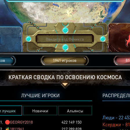
ков
1941 игроков
81
КРАТКАЯ СВОДКА ПО ОСВОЕНИЮ КОСМОСА
ЛУЧШИЕ ИГРОКИ
РАСПРЕДЕЛ
п лучших
Новички
Альянсы
Люди - 22 45
1.
🛑
GEORGY2018
422 149 150
Ксерджи - 81
2.
🏕️
1811961
217 289 828