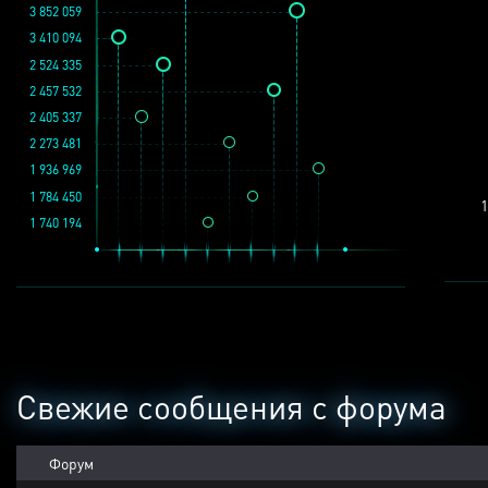
3 852 059
3 410 094
2 524 335
2 457 532
2 405 337
2 273 481
1 936 969
1 784 450
1
1 740 194
Свежие сообщения с форума
Форум