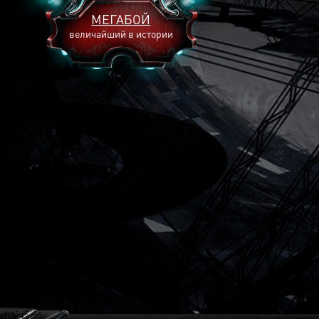
МЕГАБОЙ
величайший в истории
2893
2269
2240