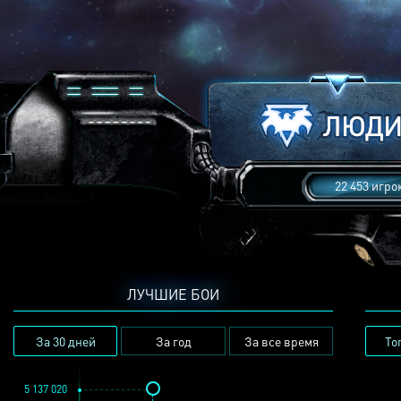
22 453 игро
ЛУЧШИЕ БОИ
За 30 дней
За год
За все время
То
5 137 020