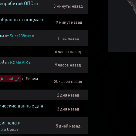
непробитой ОПС
от
3 минуты назад
собранных в коцмасе
19 минут назад
ми
от
Surs138rus
в
1 час назад
6 часов назад
а!
от
KOMAPIK
в
9 часов назад
Assault_Z
в
Ловим
20 часов назад
2 дня назад
ические данные для
3 дня назад
сигнала и
5 дней назад
45
в
Сенат