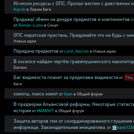
Исчезли ресурсы с ОПС, Пропал веспен с девственно 
Kipish
в
Ловим баги
Продажа/ обмен на дендре предметов и компонентов 
от
Roman-Lions
в
Сенат
ОПС пиратская пристань, Придумайте что ни будь с ни
Новые идеи
Передача предметов
от
Lord_Necron
в
Новые идеи
В космосе найден чертёж гравипушкинского накопитор
Баланс
Баг видимости планет за пределами видимости
от
The_
баги
кометы, поиск комет
от
Seen
в
Общий форум
В предверии Альянсовой реформы, Некоторые статист
истории
от
MAMOHT
в
Общий форум
Защита авторов тем от скоординированного глушения 
информаци, Законодательная инициатива.
от
🏦
bank123