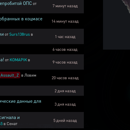
непробитой ОПС
от
7 минут назад
собранных в коцмасе
14 минут назад
ми
от
Surs138rus
в
1 час назад
6 часов назад
а!
от
KOMAPIK
в
9 часов назад
Assault_Z
в
Ловим
20 часов назад
2 дня назад
ические данные для
3 дня назад
сигнала и
5 дней назад
45
в
Сенат