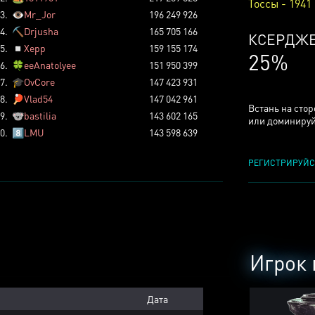
Тоссы - 1941
3.
👁️
Mr_Jor
196 249 926
4.
⛏️
Drjusha
165 705 166
КСЕРДЖ
5.
◽
Xepp
159 155 174
25%
6.
🍀
eeAnatolyee
151 950 399
7.
🎓
OvCore
147 423 931
8.
🏓
Vlad54
147 042 961
Встань на сто
9.
🐨
bastilia
143 602 165
или доминируй
0.
8️⃣
LMU
143 598 639
РЕГИСТРИРУЙС
Игрок 
Дата