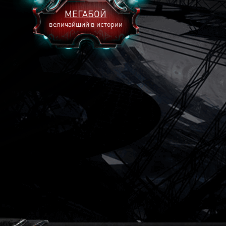
МЕГАБОЙ
величайший в истории
2893
2269
2240