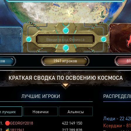
ков
1941 игроков
81
КРАТКАЯ СВОДКА ПО ОСВОЕНИЮ КОСМОСА
ЛУЧШИЕ ИГРОКИ
РАСПРЕДЕЛ
п лучших
Новички
Альянсы
Люди - 22 42
1.
🛑
GEORGY2018
422 149 150
Ксерджи - 81
2.
🏕️
1811961
217 289 828