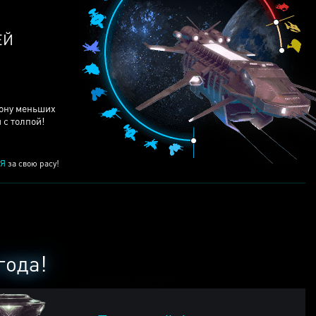
ЕЙ
рону меньших
 с толпой!
Я
за свою расу!
года!