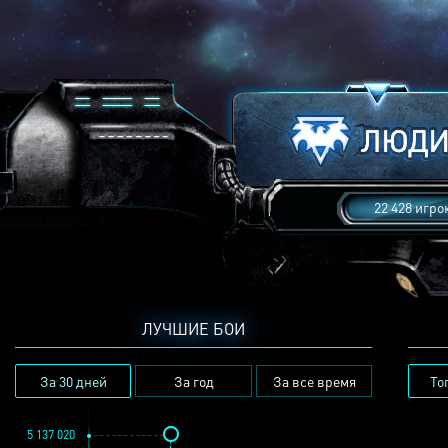
22 428 игро
ЛУЧШИЕ БОИ
За 30 дней
За год
За все время
То
5 137 020