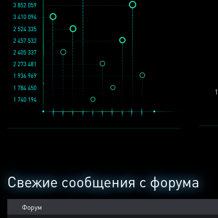
3 852 059
3 410 094
2 524 335
2 457 532
2 405 337
2 273 481
1 936 969
1 784 450
1
1 740 194
Свежие сообщения с форума
Форум