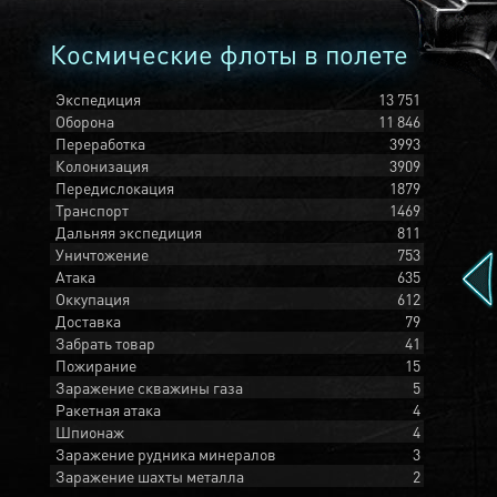
Космические флоты в полете
Экспедиция
13 751
Оборона
11 846
Переработка
3993
Колонизация
3909
Передислокация
1879
Транспорт
1469
Дальняя экспедиция
811
Уничтожение
753
Атака
635
Оккупация
612
Доставка
79
Забрать товар
41
Пожирание
15
Заражение скважины газа
5
Ракетная атака
4
Шпионаж
4
Заражение рудника минералов
3
Заражение шахты металла
2