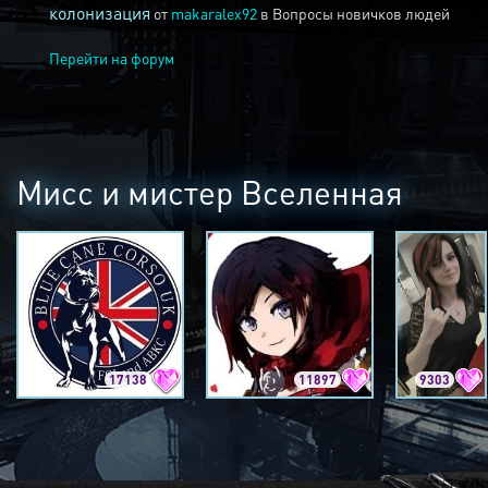
колонизация
от
makaralex92
в
Вопросы новичков людей
Перейти на форум
Мисс и мистер Вселенная
17138
11897
9303