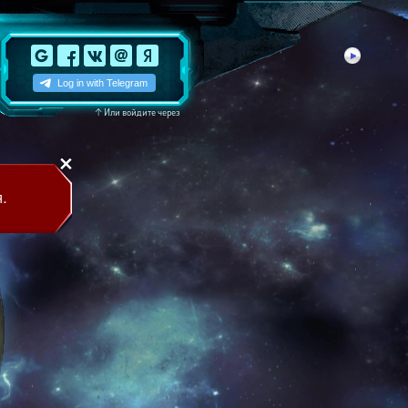
↑
Или войдите через
.