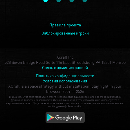
Правила проекта
Заблокированные игроки
Xcraft Inc
528 Seven Bridge Road Suite 116 East Stroudsburg PA 18301 Monroe
Связь с администрацией
Политика конфиденциальности
Условия использования
XCraft is a space strategy without installation: play right in your
browser.
2009 — 2526
Внимание: Этот сайт использует строго необходимые файлы cookie для обеспечения базовой
функциональности и безопасности. Личные данные не отслеживаются и не используются в
маркетинговых целях. Продолжая использовать этот сайт, вы соглашаетесь на использование этих
необходимых файлов cookie.