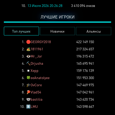
10.
13 Июля 2026 20:26:28
3 410 094 очков
ЛУЧШИЕ ИГРОКИ
Топ лучших
Новички
Альянсы
1.
🛑
GEORGY2018
422 149 150
2.
🏕️
1811961
217 324 657
3.
👁️
Mr_Jor
196 315 472
4.
⛏️
Drjusha
165 695 941
5.
◽
Xepp
159 176 139
6.
🍀
eeAnatolyee
151 953 300
7.
🎓
OvCore
147 469 975
8.
🏓
Vlad54
147 042 961
9.
🐨
bastilia
143 620 734
10.
8️⃣
LMU
143 598 667