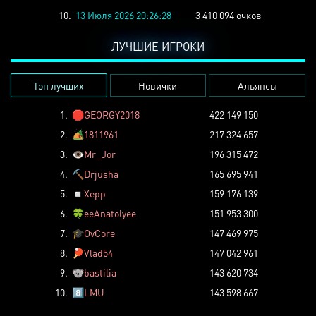
10.
13 Июля 2026 20:26:28
3 410 094 очков
ЛУЧШИЕ ИГРОКИ
Топ лучших
Новички
Альянсы
1.
🛑
GEORGY2018
422 149 150
2.
🏕️
1811961
217 324 657
3.
👁️
Mr_Jor
196 315 472
4.
⛏️
Drjusha
165 695 941
5.
◽
Xepp
159 176 139
6.
🍀
eeAnatolyee
151 953 300
7.
🎓
OvCore
147 469 975
8.
🏓
Vlad54
147 042 961
9.
🐨
bastilia
143 620 734
10.
8️⃣
LMU
143 598 667