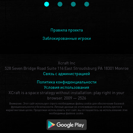
Правила проекта
Заблокированные игроки
Xcraft Inc
528 Seven Bridge Road Suite 116 East Stroudsburg PA 18301 Monroe
Связь с администрацией
Политика конфиденциальности
Условия использования
XCraft is a space strategy without installation: play right in your
browser.
2009 — 2526
Внимание: Этот сайт использует строго необходимые файлы cookie для обеспечения базовой
функциональности и безопасности. Личные данные не отслеживаются и не используются в
маркетинговых целях. Продолжая использовать этот сайт, вы соглашаетесь на использование этих
необходимых файлов cookie.