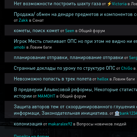
Нет возможности построить шахту газа
от
⚡
Victoria
в
Ло
Продажа/ обмен на дендре предметов и компонентов 
от
Zakk
в
Сенат
кометы, поиск комет
от
Seen
в
Общий форум
Игрок Месть спиливает ОПС но при этом не видно ни е
amobi
в
Ловим баги
планирование отправки, планирование отправки
от
Ser
Странные доклады по урону по структуре ОПС
от
ChiGo
в
Невозможно попасть в трек полета
от
hellox
в
Ловим баги
В предверии Альянсовой реформы, Некоторые статист
истории
от
MAMOHT
в
Общий форум
Защита авторов тем от скоординированного глушения 
информаци, Законодательная инициатива.
от
🏦
bank123
колонизация
от
makaralex92
в
Вопросы новичков людей
Перейти на форум