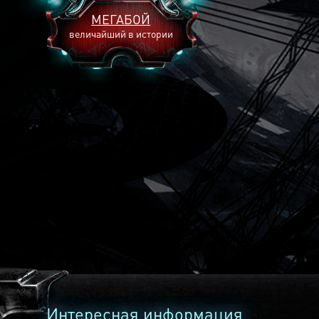
МЕГАБОЙ
величайший в истории
2893
2269
2240
Интересная информация