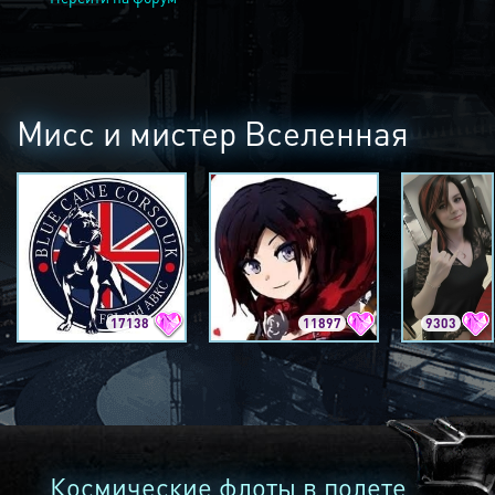
Мисс и мистер Вселенная
17138
11897
9303
Космические флоты в полете