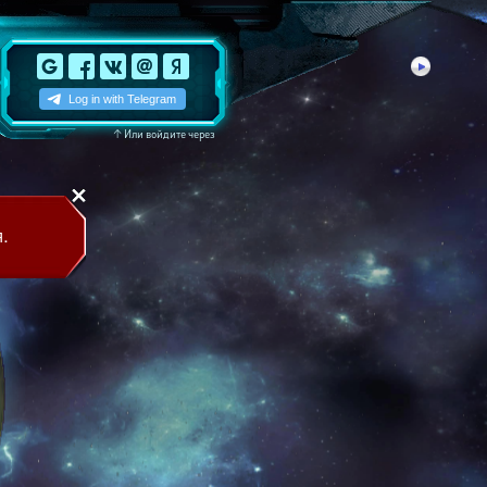
↑
Или войдите через
.