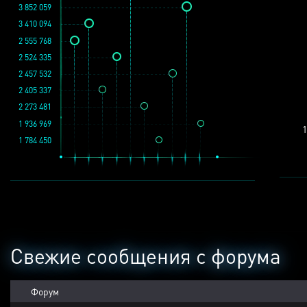
3 852 059
3 410 094
2 555 768
2 524 335
2 457 532
2 405 337
2 273 481
1 936 969
1
1 784 450
Свежие сообщения с форума
Форум