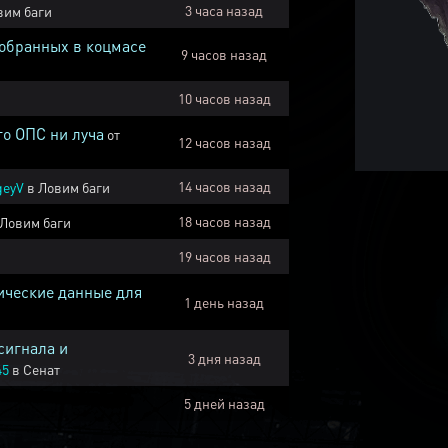
3 часа назад
вим баги
собранных в коцмасе
9 часов назад
10 часов назад
го ОПС ни луча
от
12 часов назад
14 часов назад
geyV
в
Ловим баги
18 часов назад
Ловим баги
19 часов назад
ические данные для
1 день назад
сигнала и
3 дня назад
45
в
Сенат
5 дней назад