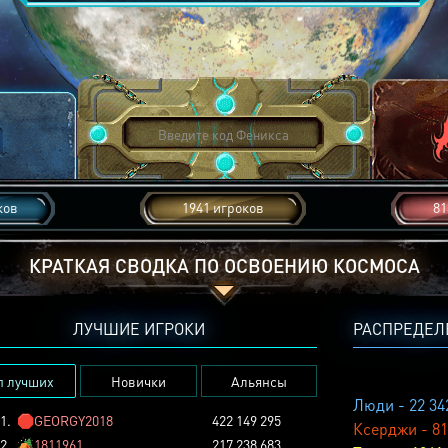
ков
1941 игроков
81
КРАТКАЯ СВОДКА ПО ОСВОЕНИЮ КОСМОСА
ЛУЧШИЕ ИГРОКИ
РАСПРЕДЕЛ
п лучших
Новички
Альянсы
Люди - 22 34
1.
🛑
GEORGY2018
422 149 295
Ксерджи - 81
2.
🏕️
1811961
217 238 683