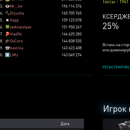
Тоссы - 1941
3.
👁️
Mr_Jor
196 114 376
4.
⛏️
Drjusha
165 705 765
КСЕРДЖ
5.
◽
Xepp
159 123 078
25%
6.
🍀
eeAnatolyee
151 950 267
7.
🏓
Vlad54
146 625 283
8.
🎓
OvCore
144 838 535
Встань на сто
9.
🐨
bastilia
143 623 408
или доминируй
0.
8️⃣
LMU
143 049 274
РЕГИСТРИРУЙС
Игрок 
Дата