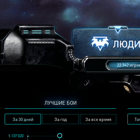
22 342 игро
ЛУЧШИЕ БОИ
За 30 дней
За год
За все время
То
5 137 020