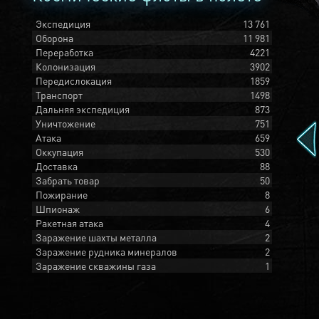
Экспедиция
13 761
Оборона
11 981
Переработка
4221
Колонизация
3902
Передислокация
1859
Транспорт
1498
Дальняя экспедиция
873
Уничтожение
751
Атака
659
Оккупация
530
Доставка
88
Забрать товар
50
Пожирание
8
Шпионаж
6
Ракетная атака
4
Заражение шахты металла
2
Заражение рудника минералов
2
Заражение скважины газа
1