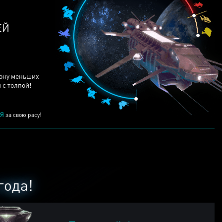
ЕЙ
рону меньших
 с толпой!
Я
за свою расу!
года!