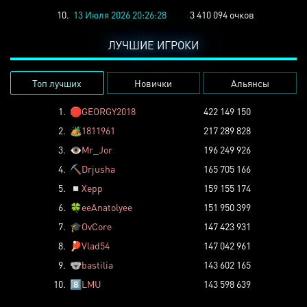
10.
13 Июля 2026 20:26:28
3 410 094 очков
ЛУЧШИЕ ИГРОКИ
Топ лучших
Новички
Альянсы
1.
🛑
GEORGY2018
422 149 150
2.
🏕️
1811961
217 289 828
3.
👁️
Mr_Jor
196 249 926
4.
⛏️
Drjusha
165 705 166
5.
◽
Xepp
159 155 174
6.
🍀
eeAnatolyee
151 950 399
7.
🎓
OvCore
147 423 931
8.
🏓
Vlad54
147 042 961
9.
🐨
bastilia
143 602 165
10.
8️⃣
LMU
143 598 639