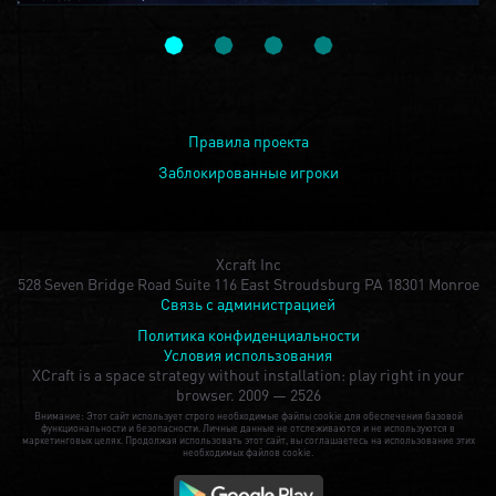
Правила проекта
Заблокированные игроки
Xcraft Inc
528 Seven Bridge Road Suite 116 East Stroudsburg PA 18301 Monroe
Связь с администрацией
Политика конфиденциальности
Условия использования
XCraft is a space strategy without installation: play right in your
browser.
2009 — 2526
Внимание: Этот сайт использует строго необходимые файлы cookie для обеспечения базовой
функциональности и безопасности. Личные данные не отслеживаются и не используются в
маркетинговых целях. Продолжая использовать этот сайт, вы соглашаетесь на использование этих
необходимых файлов cookie.