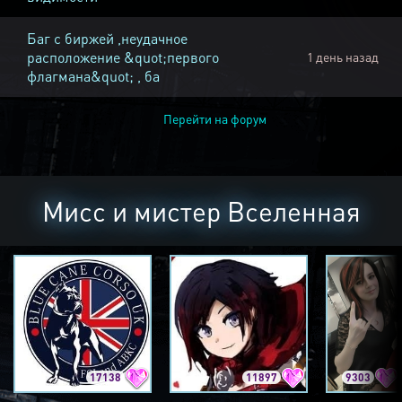
Баг с биржей ,неудачное
расположение &quot;первого
1 день назад
флагмана&quot; , ба
Перейти на форум
Мисс и мистер Вселенная
17138
11897
9303