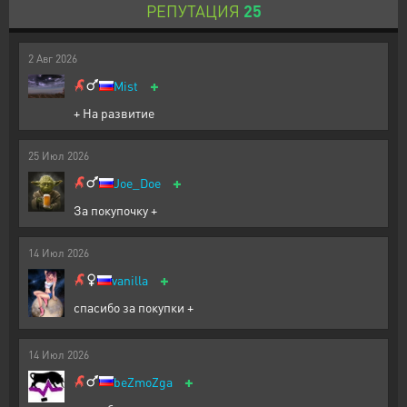
РЕПУТАЦИЯ
25
2
Авг
2026
+
Mist
+ На развитие
25
Июл
2026
+
Joe_Doe
За покупочку +
14
Июл
2026
+
vanilla
спасибо за покупки +
14
Июл
2026
+
beZmoZga