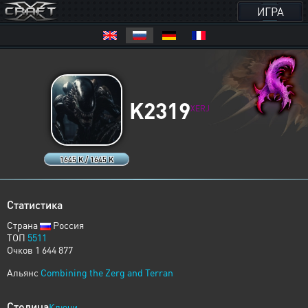
ИГРА
K2319
XERJ
1645 K / 1645 K
Статистика
Страна
Россия
ТОП
5511
Очков 1 644 877
Альянс
Combining the Zerg and Terran
Столица
Ключи