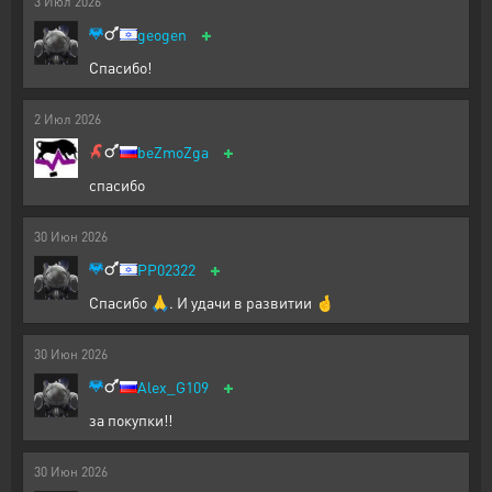
3
Июл
2026
+
geogen
Спасибо!
2
Июл
2026
+
beZmoZga
спасибо
30
Июн
2026
+
PP02322
Спасибо 🙏. И удачи в развитии 🤞
30
Июн
2026
+
Alex_G109
за покупки!!
30
Июн
2026