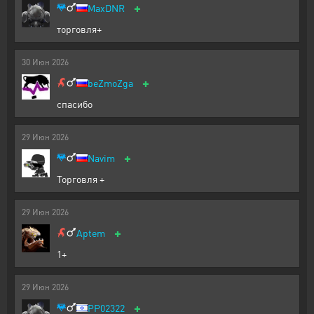
+
MaxDNR
торговля+
30
Июн
2026
+
beZmoZga
спасибо
29
Июн
2026
+
Navim
Торговля +
29
Июн
2026
+
Aptem
1+
29
Июн
2026
+
PP02322