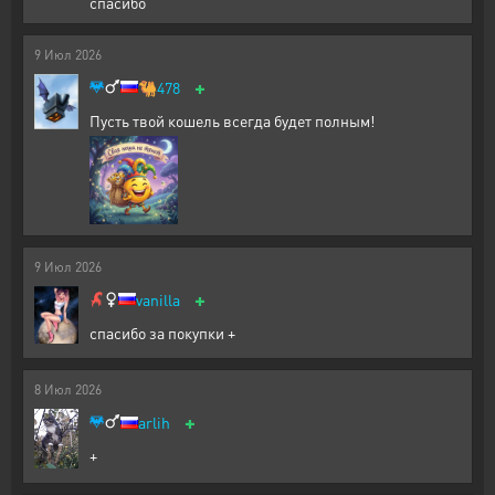
спасибо
9
Июл
2026
+
🐫
478
Пусть твой кошель всегда будет полным!
9
Июл
2026
+
vanilla
спасибо за покупки +
8
Июл
2026
+
arlih
+