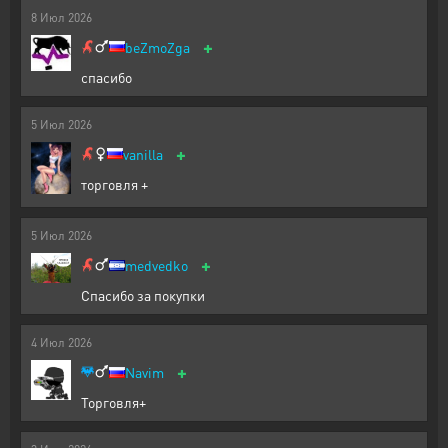
8
Июл
2026
+
beZmoZga
спасибо
5
Июл
2026
+
vanilla
торговля +
5
Июл
2026
+
medvedko
Спасибо за покупки
4
Июл
2026
+
Navim
Торговля+