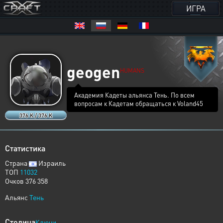
ИГРА
geogen
HUMANS
Академия Кадеты альянса Тень. По всем
вопросам к Кадетам обращаться к Voland45
376 K / 376 K
Статистика
Страна
Израиль
ТОП
11032
Очков 376 358
Альянс
Тень
Столица
Ключи