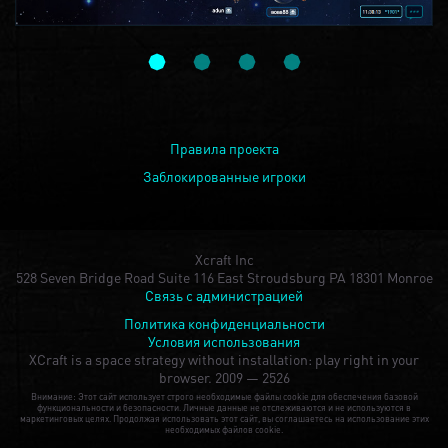
Правила проекта
Заблокированные игроки
Xcraft Inc
528 Seven Bridge Road Suite 116 East Stroudsburg PA 18301 Monroe
Связь с администрацией
Политика конфиденциальности
Условия использования
XCraft is a space strategy without installation: play right in your
browser.
2009 — 2526
Внимание: Этот сайт использует строго необходимые файлы cookie для обеспечения базовой
функциональности и безопасности. Личные данные не отслеживаются и не используются в
маркетинговых целях. Продолжая использовать этот сайт, вы соглашаетесь на использование этих
необходимых файлов cookie.