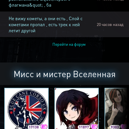
флагмана&quot; , ба
Не вижу кометы, а они есть , Слой с
кометами пропал , есть трек к ней
20 часов назад
летит другой
Перейти на форум
Мисс и мистер Вселенная
17138
11897
9303