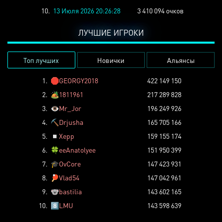
10.
13 Июля 2026 20:26:28
3 410 094 очков
ЛУЧШИЕ ИГРОКИ
Топ лучших
Новички
Альянсы
1.
🛑
GEORGY2018
422 149 150
2.
🏕️
1811961
217 289 828
3.
👁️
Mr_Jor
196 249 926
4.
⛏️
Drjusha
165 705 166
5.
◽
Xepp
159 155 174
6.
🍀
eeAnatolyee
151 950 399
7.
🎓
OvCore
147 423 931
8.
🏓
Vlad54
147 042 961
9.
🐨
bastilia
143 602 165
10.
8️⃣
LMU
143 598 639