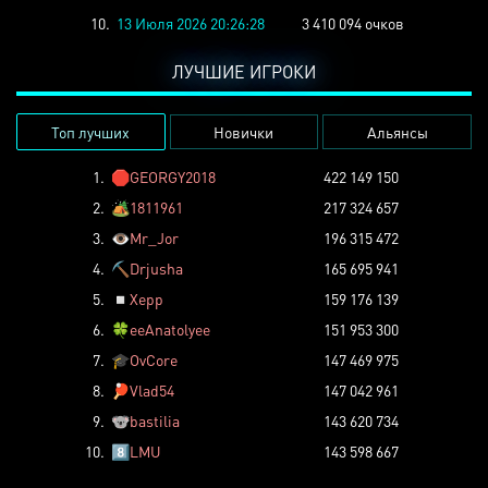
10.
13 Июля 2026 20:26:28
3 410 094 очков
ЛУЧШИЕ ИГРОКИ
Топ лучших
Новички
Альянсы
1.
🛑
GEORGY2018
422 149 150
2.
🏕️
1811961
217 324 657
3.
👁️
Mr_Jor
196 315 472
4.
⛏️
Drjusha
165 695 941
5.
◽
Xepp
159 176 139
6.
🍀
eeAnatolyee
151 953 300
7.
🎓
OvCore
147 469 975
8.
🏓
Vlad54
147 042 961
9.
🐨
bastilia
143 620 734
10.
8️⃣
LMU
143 598 667