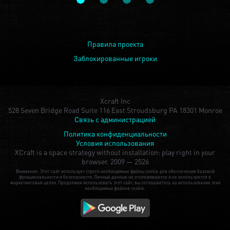
Правила проекта
Заблокированные игроки
Xcraft Inc
528 Seven Bridge Road Suite 116 East Stroudsburg PA 18301 Monroe
Связь с администрацией
Политика конфиденциальности
Условия использования
XCraft is a space strategy without installation: play right in your
browser.
2009 — 2526
Внимание: Этот сайт использует строго необходимые файлы cookie для обеспечения базовой
функциональности и безопасности. Личные данные не отслеживаются и не используются в
маркетинговых целях. Продолжая использовать этот сайт, вы соглашаетесь на использование этих
необходимых файлов cookie.