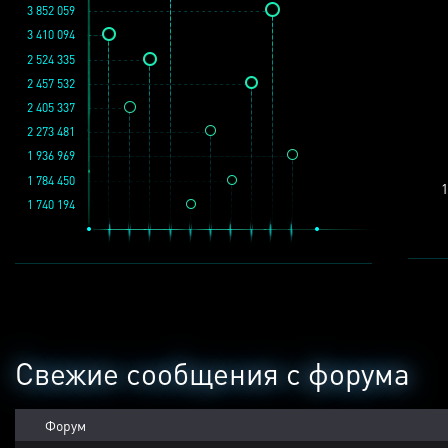
3 852 059
3 410 094
2 524 335
2 457 532
2 405 337
2 273 481
1 936 969
1 784 450
1
1 740 194
Свежие сообщения с форума
Форум