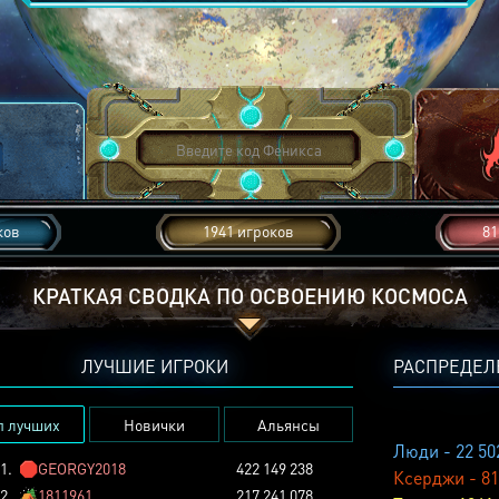
ков
1941 игроков
81
КРАТКАЯ СВОДКА ПО ОСВОЕНИЮ КОСМОСА
ЛУЧШИЕ ИГРОКИ
РАСПРЕДЕЛ
п лучших
Новички
Альянсы
Люди - 22 50
1.
🛑
GEORGY2018
422 149 238
Ксерджи - 81
2.
🏕️
1811961
217 241 078