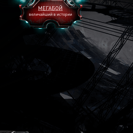
МЕГАБОЙ
величайший в истории
2893
2269
2240