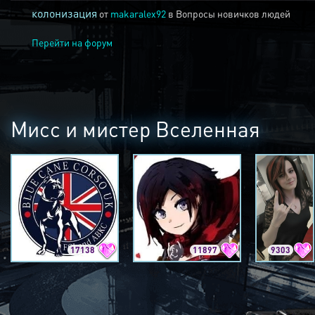
колонизация
от
makaralex92
в
Вопросы новичков людей
Перейти на форум
Мисс и мистер Вселенная
17138
11897
9303