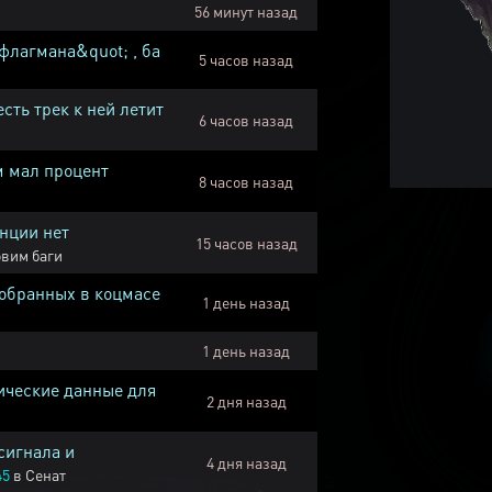
56 минут назад
флагмана&quot; , ба
5 часов назад
есть трек к ней летит
6 часов назад
м мал процент
8 часов назад
нции нет
15 часов назад
вим баги
собранных в коцмасе
1 день назад
1 день назад
ические данные для
2 дня назад
сигнала и
4 дня назад
45
в
Сенат