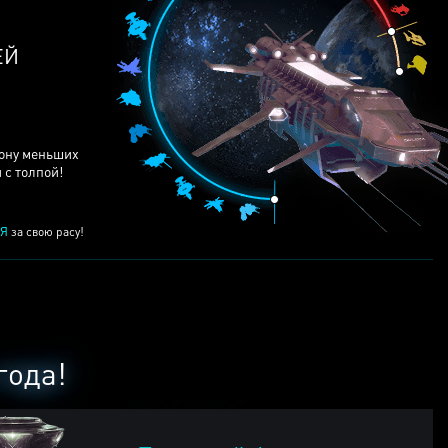
ЕЙ
рону меньших
 с толпой!
Я
за свою расу!
года!