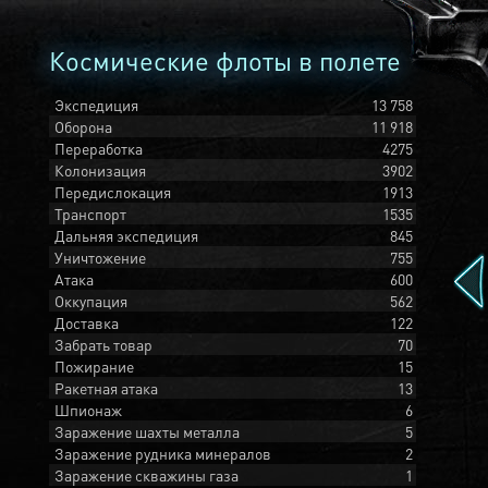
Космические флоты в полете
Экспедиция
13 758
Оборона
11 918
Переработка
4275
Колонизация
3902
Передислокация
1913
Транспорт
1535
Дальняя экспедиция
845
Уничтожение
755
Атака
600
Оккупация
562
Доставка
122
Забрать товар
70
Пожирание
15
Ракетная атака
13
Шпионаж
6
Заражение шахты металла
5
Заражение рудника минералов
2
Заражение скважины газа
1