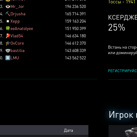
Тоссы - 1941
3.
👁️
Mr_Jor
196 236 520
4.
⛏️
Drjusha
165 714 391
КСЕРДЖ
5.
◽
Xepp
159 163 204
25%
6.
🍀
eeAnatolyee
151 950 399
7.
🏓
Vlad54
146 634 180
8.
🎓
OvCore
146 612 370
Встань на сто
9.
🐨
bastilia
143 608 339
или доминируй
0.
8️⃣
LMU
143 562 522
РЕГИСТРИРУЙС
Игрок 
Дата