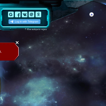
↑
Или войдите через
.