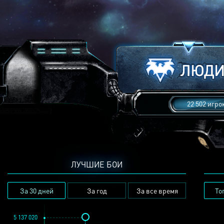
22 502 игро
ЛУЧШИЕ БОИ
За 30 дней
За год
За все время
То
5 137 020