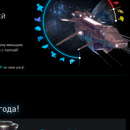
ЕЙ
рону меньших
 с толпой!
Я
за свою расу!
года!