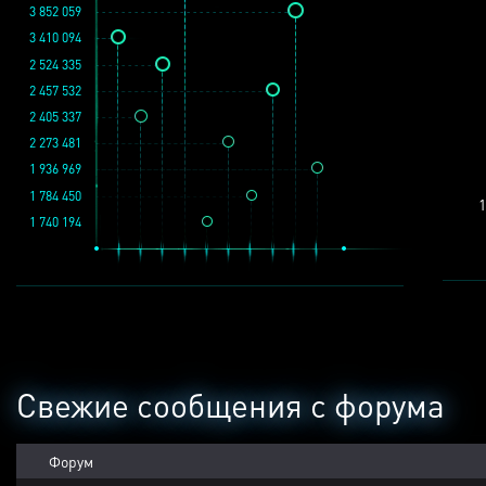
3 852 059
3 410 094
2 524 335
2 457 532
2 405 337
2 273 481
1 936 969
1 784 450
1
1 740 194
Свежие сообщения с форума
Форум