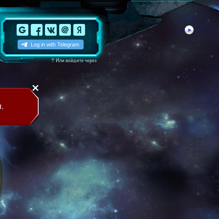
↑
Или войдите через
.