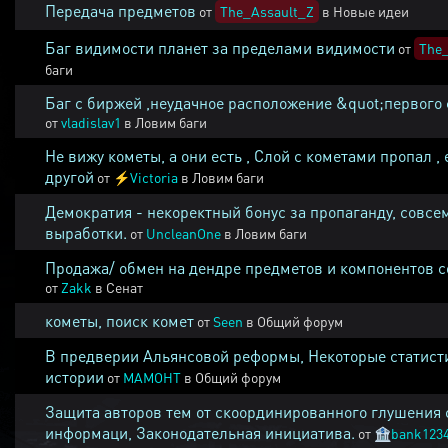
Передача предметов
от
The_Assault_Z
в
Новые идеи
Баг видимости планет за пределами видимости
от
The_
баги
Баг с биржей ,неудачное расположение &quot;первого 
от
vladislav1
в
Ловим баги
Не вижу кометы, а они есть , Слой с кометами пропал , 
другой
от
⚡
Victoria
в
Ловим баги
Демократия - некоректный бонус за пропаганду, совсе
выработки.
от
UncleanOne
в
Ловим баги
Продажа/ обмен на дендре предметов и компонентов 
от
Zakk
в
Сенат
кометы, поиск комет
от
Seen
в
Общий форум
В предверии Альянсовой реформы, Некоторые статист
истории
от
MAMOHT
в
Общий форум
Защита авторов тем от скоординированного глушения 
информаци, Законодательная инициатива.
от
🏦
bank123