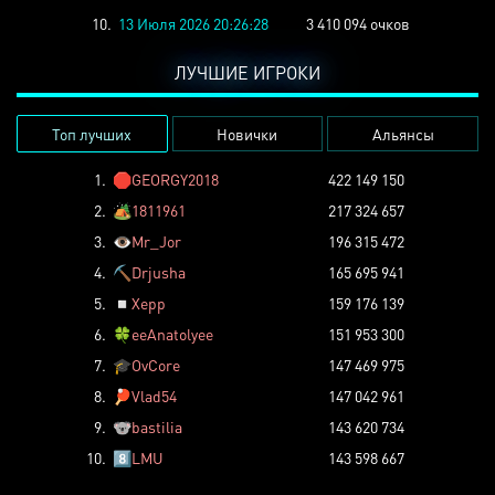
10.
13 Июля 2026 20:26:28
3 410 094 очков
ЛУЧШИЕ ИГРОКИ
Топ лучших
Новички
Альянсы
1.
🛑
GEORGY2018
422 149 150
2.
🏕️
1811961
217 324 657
3.
👁️
Mr_Jor
196 315 472
4.
⛏️
Drjusha
165 695 941
5.
◽
Xepp
159 176 139
6.
🍀
eeAnatolyee
151 953 300
7.
🎓
OvCore
147 469 975
8.
🏓
Vlad54
147 042 961
9.
🐨
bastilia
143 620 734
10.
8️⃣
LMU
143 598 667