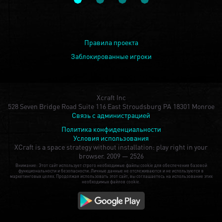
Правила проекта
Заблокированные игроки
Xcraft Inc
528 Seven Bridge Road Suite 116 East Stroudsburg PA 18301 Monroe
Связь с администрацией
Политика конфиденциальности
Условия использования
XCraft is a space strategy without installation: play right in your
browser.
2009 — 2526
Внимание: Этот сайт использует строго необходимые файлы cookie для обеспечения базовой
функциональности и безопасности. Личные данные не отслеживаются и не используются в
маркетинговых целях. Продолжая использовать этот сайт, вы соглашаетесь на использование этих
необходимых файлов cookie.