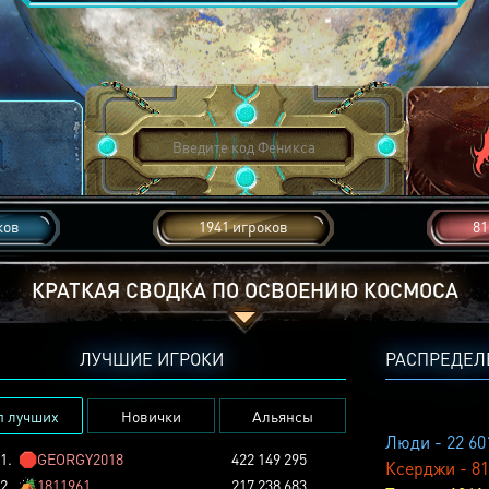
ков
1941 игроков
81
КРАТКАЯ СВОДКА ПО ОСВОЕНИЮ КОСМОСА
ЛУЧШИЕ ИГРОКИ
РАСПРЕДЕЛ
п лучших
Новички
Альянсы
Люди - 22 60
1.
🛑
GEORGY2018
422 149 295
Ксерджи - 81
2.
🏕️
1811961
217 238 683