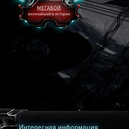
МЕГАБОЙ
величайший в истории
2893
2269
2240
Интересная информация