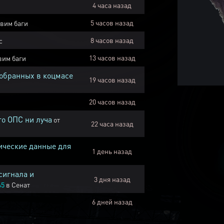
4 часа назад
5 часов назад
вим баги
8 часов назад
с
13 часов назад
вим баги
собранных в коцмасе
19 часов назад
20 часов назад
го ОПС ни луча
от
22 часа назад
ические данные для
1 день назад
сигнала и
3 дня назад
45
в
Сенат
6 дней назад