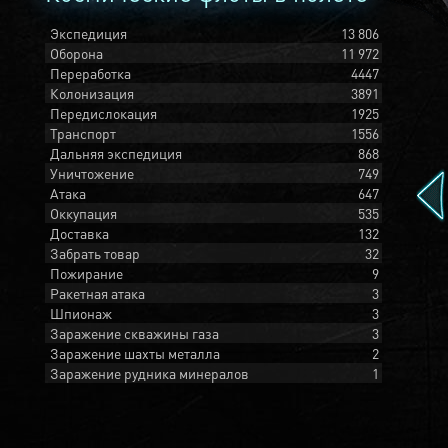
Экспедиция
13 806
Оборона
11 972
Переработка
4447
Колонизация
3891
Передислокация
1925
Транспорт
1556
Дальняя экспедиция
868
Уничтожение
749
Атака
647
Оккупация
535
Доставка
132
Забрать товар
32
Пожирание
9
Ракетная атака
3
Шпионаж
3
Заражение скважины газа
3
Заражение шахты металла
2
Заражение рудника минералов
1