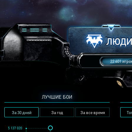
22 601 игро
ЛУЧШИЕ БОИ
За 30 дней
За год
За все время
То
5 137 020