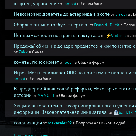
отортен, управление
от
amobi
в
Ловим баги
Невозможно долететь до астероида в экспе
от
amobi
в
Ло
Оборона отныне требует энергию.
от
Donald_Duck
в
Балан
Нет возможности построить шахту газа
от
⚡
Victoria
в
Ло
Продажа/ обмен на дендре предметов и компонентов 
от
Zakk
в
Сенат
кометы, поиск комет
от
Seen
в
Общий форум
Игрок Месть спиливает ОПС но при этом не видно ни е
amobi
в
Ловим баги
В предверии Альянсовой реформы, Некоторые статист
истории
от
MAMOHT
в
Общий форум
Защита авторов тем от скоординированного глушения 
информаци, Законодательная инициатива.
от
🏦
bank123
колонизация
от
makaralex92
в
Вопросы новичков людей
Перейти на форум