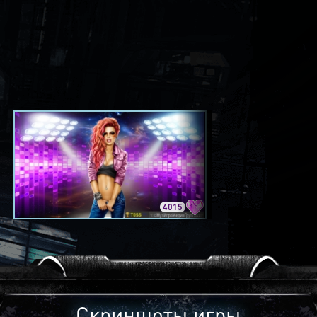
4015
3420
Скриншоты игры