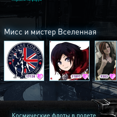
Мисс и мистер Вселенная
17138
11897
9303
Космические флоты в полете