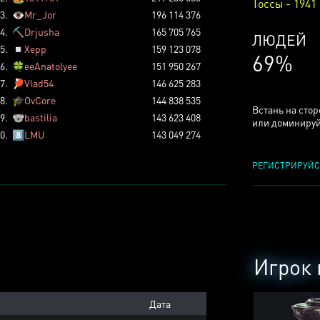
Тоссы - 1941
3.
👁️
Mr_Jor
196 114 376
4.
⛏️
Drjusha
165 705 765
КСЕРДЖ
5.
◽
Xepp
159 123 078
24%
6.
🍀
eeAnatolyee
151 950 267
7.
🏓
Vlad54
146 625 283
8.
🎓
OvCore
144 838 535
Встань на сто
9.
🐨
bastilia
143 623 408
или доминируй
0.
8️⃣
LMU
143 049 274
РЕГИСТРИРУЙС
Игрок 
Дата