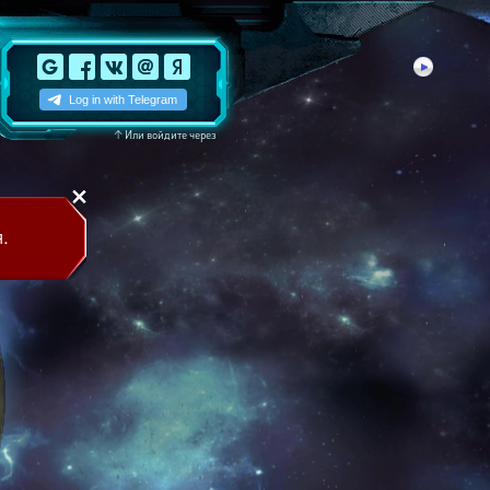
↑
Или войдите через
.