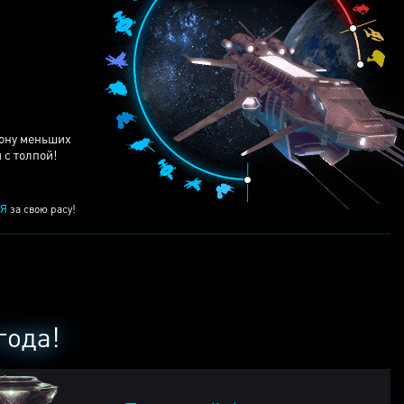
ЕЙ
рону меньших
 с толпой!
Я
за свою расу!
года!