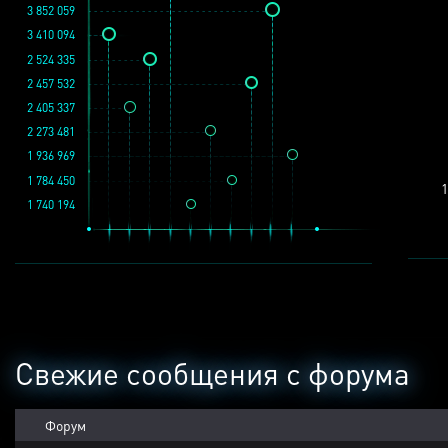
3 852 059
3 410 094
2 524 335
2 457 532
2 405 337
2 273 481
1 936 969
1 784 450
1
1 740 194
Свежие сообщения с форума
Форум