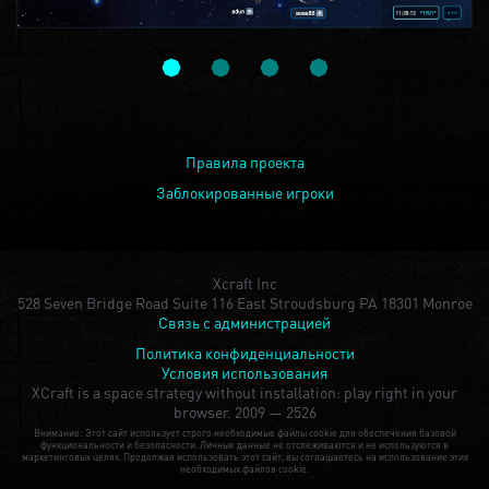
Правила проекта
Заблокированные игроки
Xcraft Inc
528 Seven Bridge Road Suite 116 East Stroudsburg PA 18301 Monroe
Связь с администрацией
Политика конфиденциальности
Условия использования
XCraft is a space strategy without installation: play right in your
browser.
2009 — 2526
Внимание: Этот сайт использует строго необходимые файлы cookie для обеспечения базовой
функциональности и безопасности. Личные данные не отслеживаются и не используются в
маркетинговых целях. Продолжая использовать этот сайт, вы соглашаетесь на использование этих
необходимых файлов cookie.