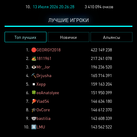
10.
13 Июля 2026 20:26:28
3 410 094 очков
ЛУЧШИЕ ИГРОКИ
Топ лучших
Новички
Альянсы
1.
🛑
GEORGY2018
422 149 238
2.
🏕️
1811961
217 241 078
3.
👁️
Mr_Jor
196 236 520
4.
⛏️
Drjusha
165 714 391
5.
◽
Xepp
159 163 204
6.
🍀
eeAnatolyee
151 950 399
7.
🏓
Vlad54
146 634 180
8.
🎓
OvCore
146 612 370
9.
🐨
bastilia
143 608 339
10.
8️⃣
LMU
143 562 522