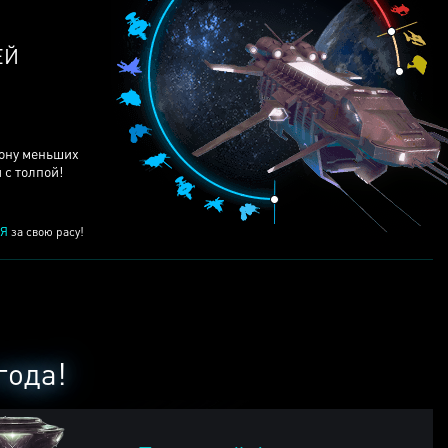
ЕЙ
рону меньших
 с толпой!
Я
за свою расу!
года!