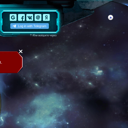
↑
Или войдите через
.