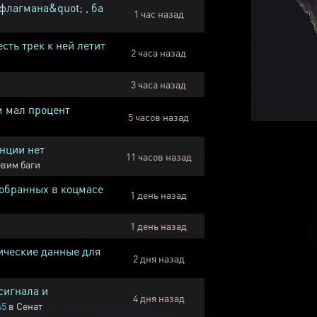
флагмана&quot; , ба
1 час назад
есть трек к ней летит
2 часа назад
3 часа назад
м мал процент
5 часов назад
нции нет
11 часов назад
вим баги
собранных в коцмасе
1 день назад
1 день назад
ические данные для
2 дня назад
сигнала и
4 дня назад
45
в
Сенат