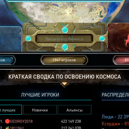
ков
1941 игроков
81
КРАТКАЯ СВОДКА ПО ОСВОЕНИЮ КОСМОСА
ЛУЧШИЕ ИГРОКИ
РАСПРЕДЕЛ
п лучших
Новички
Альянсы
Люди - 22 39
1.
🛑
GEORGY2018
422 149 238
Ксерджи - 81
2.
🏕️
1811961
217 241 078