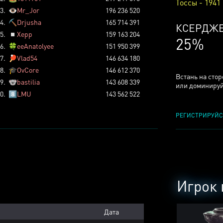
Тоссы - 1941
3.
👁️
Mr_Jor
196 236 520
4.
⛏️
Drjusha
165 714 391
КСЕРДЖ
5.
◽
Xepp
159 163 204
25%
6.
🍀
eeAnatolyee
151 950 399
7.
🏓
Vlad54
146 634 180
8.
🎓
OvCore
146 612 370
Встань на сто
9.
🐨
bastilia
143 608 339
или доминируй
0.
8️⃣
LMU
143 562 522
РЕГИСТРИРУЙС
Игрок 
Дата