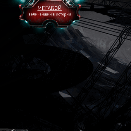
МЕГАБОЙ
величайший в истории
2893
2269
2240