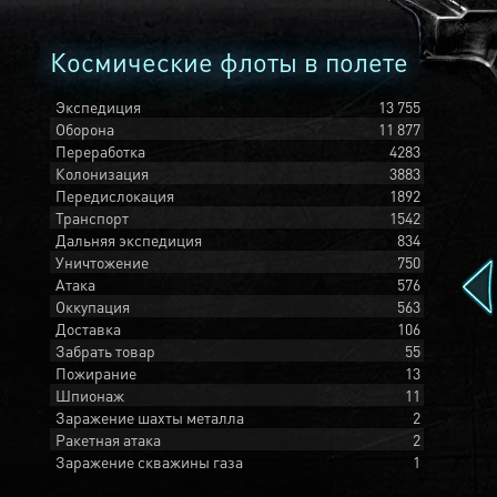
Космические флоты в полете
Экспедиция
13 755
Оборона
11 877
Переработка
4283
Колонизация
3883
Передислокация
1892
Транспорт
1542
Дальняя экспедиция
834
Уничтожение
750
Атака
576
Оккупация
563
Доставка
106
Забрать товар
55
Пожирание
13
Шпионаж
11
Заражение шахты металла
2
Ракетная атака
2
Заражение скважины газа
1