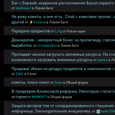
Баг с биржей ,неудачное расположение &quot;первого 
от
vladislav1
в
Ловим баги
Не вижу кометы, а они есть , Слой с кометами пропал , 
другой
от
⚡
Victoria
в
Ловим баги
Передача предметов
от
Ling
в
Новые идеи
Демократия - некоректный бонус за пропаганду, совсе
выработки.
от
UncleanOne
в
Ловим баги
Пропадает иконка загрузить желаемые ресурсы, На ста
возможности загружать желаемые ресурсы
от
Ivanko
в
Ло
Продажа/ обмен на дендре предметов и компонентов 
от
Zakk
в
Сенат
кометы, поиск комет
от
Seen
в
Общий форум
В предверии Альянсовой реформы, Некоторые статист
истории
от
MAMOHT
в
Общий форум
Защита авторов тем от скоординированного глушения 
информаци, Законодательная инициатива.
от
🏦
bank123