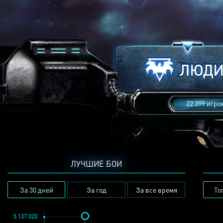
22 399 игро
ЛУЧШИЕ БОИ
За 30 дней
За год
За все время
То
5 137 020