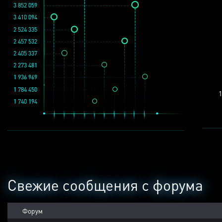
3 852 059
3 410 094
2 524 335
2 457 532
2 405 337
2 273 481
1 936 969
1 784 450
1
1 740 194
Свежие сообщения с форума
Форум