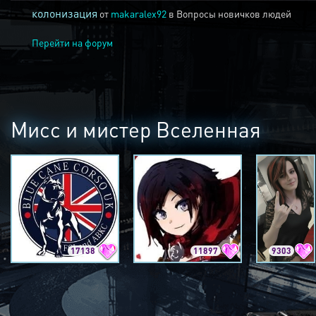
колонизация
от
makaralex92
в
Вопросы новичков людей
Перейти на форум
Мисс и мистер Вселенная
17138
11897
9303