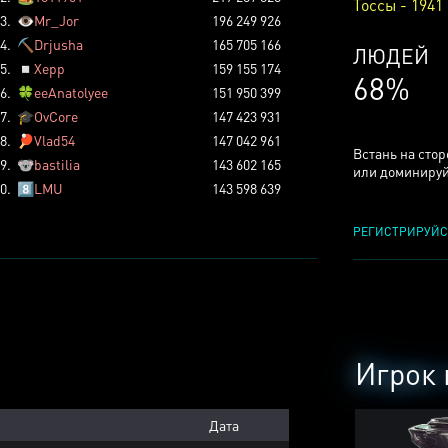
Тоссы - 1941
3.
👁️
Mr_Jor
196 249 926
4.
⛏️
Drjusha
165 705 166
КСЕРДЖ
5.
◽
Xepp
159 155 174
25%
6.
🍀
eeAnatolyee
151 950 399
7.
🎓
OvCore
147 423 931
8.
🏓
Vlad54
147 042 961
Встань на сто
9.
🐨
bastilia
143 602 165
или доминируй
0.
8️⃣
LMU
143 598 639
РЕГИСТРИРУЙС
Игрок 
Дата