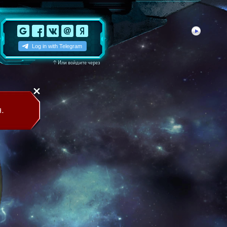
↑
Или войдите через
.