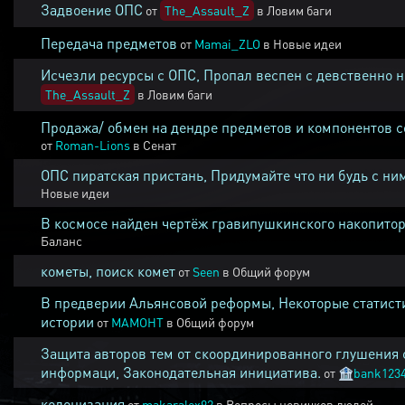
Задвоение ОПС
от
The_Assault_Z
в
Ловим баги
Передача предметов
от
Mamai_ZLO
в
Новые идеи
Исчезли ресурсы с ОПС, Пропал веспен с девственно 
The_Assault_Z
в
Ловим баги
Продажа/ обмен на дендре предметов и компонентов 
от
Roman-Lions
в
Сенат
ОПС пиратская пристань, Придумайте что ни будь с ни
Новые идеи
В космосе найден чертёж гравипушкинского накопитор
Баланс
кометы, поиск комет
от
Seen
в
Общий форум
В предверии Альянсовой реформы, Некоторые статист
истории
от
MAMOHT
в
Общий форум
Защита авторов тем от скоординированного глушения 
информаци, Законодательная инициатива.
от
🏦
bank123
колонизация
от
makaralex92
в
Вопросы новичков людей