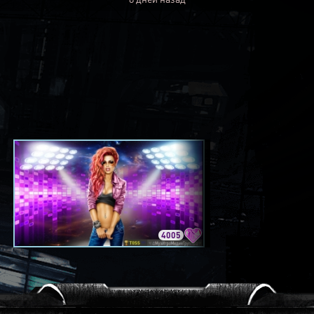
4005
3420