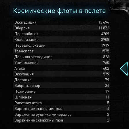
Космические флоты в полете
Экспедиция
13 694
Оборона
11 872
Переработка
4209
Колонизация
3908
Передислокация
1919
Транспорт
1575
Дальняя экспедиция
826
Уничтожение
760
Атака
602
Оккупация
579
Доставка
79
Забрать товар
34
Пожирание
17
Шпионаж
11
Ракетная атака
5
Заражение шахты металла
4
Заражение рудника минералов
2
Заражение скважины газа
2