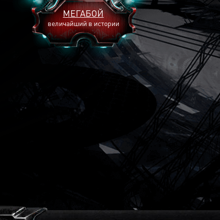
МЕГАБОЙ
величайший в истории
2893
2269
2240