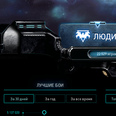
22 529 игро
ЛУЧШИЕ БОИ
За 30 дней
За год
За все время
То
5 137 020