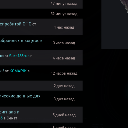
47 минут назад
59 минут назад
непробитой ОПС
от
1 час назад
собранных в коцмасе
3 часа назад
ми
от
Surs138rus
в
4 часа назад
а!
от
KOMAPIK
в
12 часов назад
2 дня назад
ические данные для
3 дня назад
сигнала и
5 дней назад
45
в
Сенат
8 дней назад