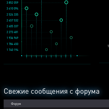
3 852 059
3 410 094
2 524 335
2 457 532
2 405 337
2 273 481
1 936 969
1 784 450
1
1 740 194
Свежие сообщения с форума
Форум