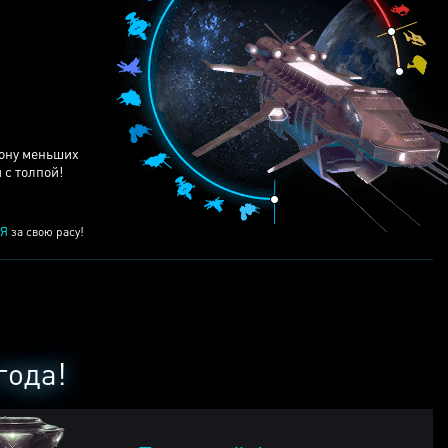
ЕЙ
рону меньших
 с толпой!
Я
за свою расу!
года!