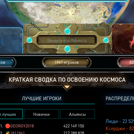
ков
1941 игроков
82
КРАТКАЯ СВОДКА ПО ОСВОЕНИЮ КОСМОСА
ЛУЧШИЕ ИГРОКИ
РАСПРЕДЕЛ
п лучших
Новички
Альянсы
Люди - 22 52
1.
🛑
GEORGY2018
422 149 150
Ксерджи - 82
2.
🏕️
1811961
217 289 828