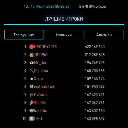
10.
13 Июля 2026 20:26:28
3 410 094 очков
ЛУЧШИЕ ИГРОКИ
Топ лучших
Новички
Альянсы
1.
🛑
GEORGY2018
422 149 150
2.
🏕️
1811961
217 289 828
3.
👁️
Mr_Jor
196 249 926
4.
⛏️
Drjusha
165 705 166
5.
◽
Xepp
159 155 174
6.
🍀
eeAnatolyee
151 950 399
7.
🎓
OvCore
147 423 931
8.
🏓
Vlad54
147 042 961
9.
🐨
bastilia
143 602 165
10.
8️⃣
LMU
143 598 639