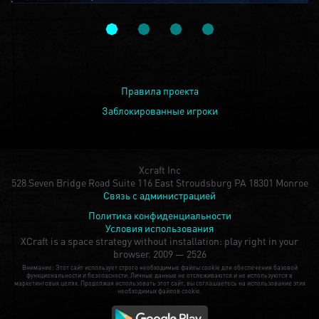
Правила проекта
Заблокированные игроки
Xcraft Inc
528 Seven Bridge Road Suite 116 East Stroudsburg PA 18301 Monroe
Связь с администрацией
Политика конфиденциальности
Условия использования
XCraft is a space strategy without installation: play right in your
browser.
2009 — 2526
Внимание: Этот сайт использует строго необходимые файлы cookie для обеспечения базовой
функциональности и безопасности. Личные данные не отслеживаются и не используются в
маркетинговых целях. Продолжая использовать этот сайт, вы соглашаетесь на использование этих
необходимых файлов cookie.