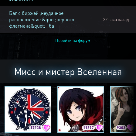
Баг с биржей ,неудачное
расположение &quot;первого
22 часа назад
флагмана&quot; , ба
Перейти на форум
Мисс и мистер Вселенная
17138
11897
9303